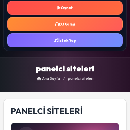
Oynat
DJ Girişi
İstek Yap
panelci siteleri
Ana Sayfa
/
panelci siteleri
PANELCI SITELERI