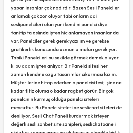
yapan insanlar çok nadirdir. Bazen Sesli Panelcileri
anlamak çok zor oluyor tabi onların adi
seslipanelcileri olan yani kendini panelci diye
tanitip ta aslında işten hic anlamayan insanlar da
var. Panelciler gerek gerek yazılım ve gerekse
grafikerlik konusunda uzman olmaları gerekiyor.
Tabiki Panelcileri bu sekilde görmek demek oluyor
ki bu adam işten anlıyor. Bir Panelci sitesi her
zaman kendine özgü tasarımlar cıkarması lazım.
Müşterilerine hitap ederken o panelcisitesi; işine ne
kadar titiz olursa o kadar ragbet görür. Bir çok
panelcinin kurmuş olduğu panelci siteleri
mevcuttur. Bu Panelcisiteleri ne seslichat siteleri de
deniliyor. Sesli Chat Paneli kurdurmak isteyen
değerli sesli sohbet site sahipleri; seslichatpaneli
nizin her zaman esnek ve şık tasarım olmakla birlik