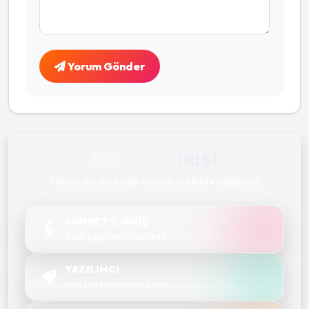
Yorum Gönder
SOHBET GIRIŞI
Takma bir nick alıp hızlıca sohbete bağlanın.
SOHBET'E GİRİŞ
Sesli & görüntülü sohbet
YAZILIMCI
Yeni sistemi hemen dene