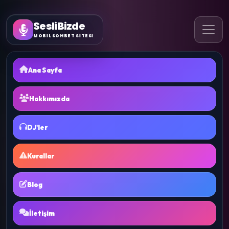
SesliBizde
MOBİL SOHBET SİTESİ
Ana Sayfa
Hakkımızda
DJ'ler
Kurallar
Blog
İletişim