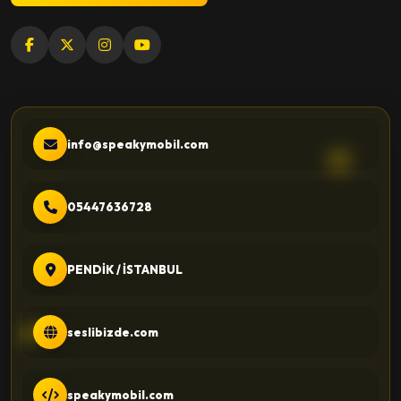
info@speakymobil.com
05447636728
PENDİK / İSTANBUL
seslibizde.com
speakymobil.com