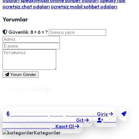
odaları
speakymobil online sohbet odaları
SpeakyTalk
ücretsiz chat odaları
ücretsiz mobil sohbet odaları
Yorumlar
Güvenlik: 8 + 6 = ?
Yorum Gönder
Sohbet Girişi
Takma bir nick alıp hızlıca sohbete bağlanın.
SOHBET'E GİRİŞ
Giriş
Sesli & görüntülü sohbet
YAZILIMCI
Git
YENİ
Yeni sistemi hemen dene
ÜYELİK
Kayıt Ol
Ücretsiz hızlı kayıt
Kategoriler