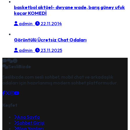
basketbol aktüel- dwyane wade, barış güney ufuk
kaçar KOMEDİ
admin
22.11.2014
Görüntülü Ücretsiz Chat Odaları
admin
23.11.2025
SesliBizde
Seslibizde.com sesli sohbet, mobil chat ve arkadaşlık
odaları için hazırlanmış modern sohbet platformudur.
Keşfet
Ana Sayfa
Sohbet Girişi
Blog Yazıları