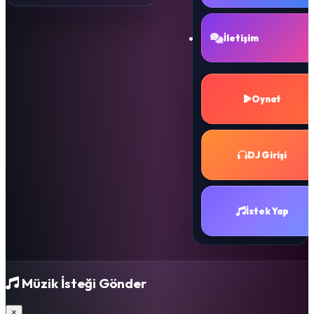
İletişim
Oynat
DJ Girişi
İstek Yap
Müzik İsteği Gönder
×