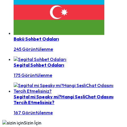
Bakü Sohbet Odaları
245 Görüntülenme
Segital Sohbet Odaları
175 Görüntülenme
Segital mi Speaky mi?Hangi SesliChat Odasını
Tercih Etmelisiniz?
167 Görüntülenme
Sizin İçin