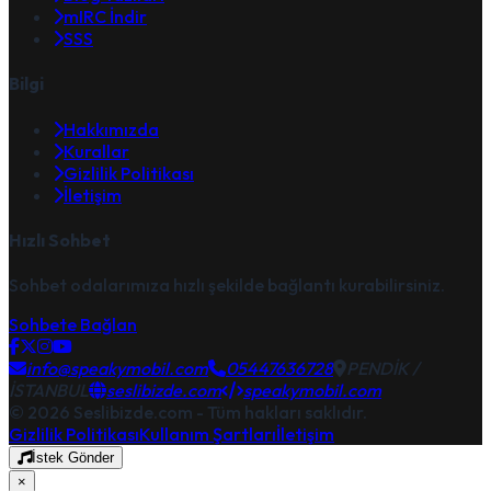
mIRC İndir
SSS
Bilgi
Hakkımızda
Kurallar
Gizlilik Politikası
İletişim
Hızlı Sohbet
Sohbet odalarımıza hızlı şekilde bağlantı kurabilirsiniz.
Sohbete Bağlan
info@speakymobil.com
05447636728
PENDİK /
İSTANBUL
seslibizde.com
speakymobil.com
© 2026 Seslibizde.com - Tüm hakları saklıdır.
Gizlilik Politikası
Kullanım Şartları
İletişim
İstek Gönder
×