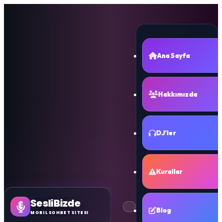
Ana Sayfa
Hakkımızda
DJ'ler
Kurallar
SesliBizde
Blog
MOBİL SOHBET SİTESİ