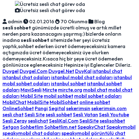
Ücretsiz sesli chat görev oda
admin
02.01.2016
70 Okunma
Blog
sesli sohbet
günümüzde ücretli olmuş ve artık millet
nerden para kazanacagını şaşırmış:) bizlerde onların
inadına
sesli sohbet
sitemizde her şeyi ücretsiz
yaptık,sohbet ederken ücret ödemeyeceksiniz kamera
açtıgınızda ücret ödemeyeceksiniz üye olurken
ödemeyeceksiniz.Kısaca hiç bir şeye ücret ödemeden
gönlünüzce egleneceksiniz Hepinize iyi Eglenceler Dileriz.
Duygel
Duygel.Com
Duygel.Net
DuyKal
istanbul chat
istanbul chat odaları
istanbul mobil chat odaları
istanbul
mobil sohbet odaları
istanbul sohbet
istanbul sohbet
odaları
MaviSesli
Mircte
mircte.org
mobil chat
mobil chat
odaları
Mobil Site
mobil sohbet
mobil sohbet odaları
MobilChat
MobilSite
MobilSohbet
online sohbet
OnlineSohbet
Pangi
Segital
sekerimsin
sekerimsin.com
sesli chat
Sesli Site
sesli sohbet
Sesli Vatan
Sesli Youtube
Sesli Zeray
seslichat
SesliKal.Com
SesliSite
seslisohbet
Setgon
Sohbetlim
Sohbetlim.net
SpeakyChat
Speakymobil
speakymobil chat odaları
speakymobil görüntülü chat