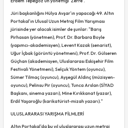
Erdem Tepegöz'ün yönettiği 'Zerre'."
Jüri başkanlığını Hülya Avşar'ın yapacağı 49. Altın
Portakal'ın Ulusal Uzun Metraj Film Yarışması
jürisinde yer alacak isimler de şunlar: "Barış
Pirhasan (yönetmen), Prof. Dr. Barbara Boyle
(yapımcı-akademisyen), Levent Kazak (senarist),
Uğur İçbak (görüntü yönetmeni), Prof. Dr. Gülseren
Güçhan (akademisyen, Uluslararası Eskişehir Film
Festivali Yönetmeni), Selçuk Yöntem (oyuncu),
Sümer Tilmaç (oyuncu), Ayşegül Aldinç (müzisyen-
oyuncu), Pelinsu Pir (oyuncu), Tunca Arslan (SİYAD
Başkanı, sinema yazarı), Mine Kırıkkanat (yazar),
Erdil Yaşaroğlu (karikatürist-mizah yazarı)."
ULUSLARARASI YARIŞMA FİLMLERİ
Altın Portakal'da bu yıl uluslararası uzun metraj