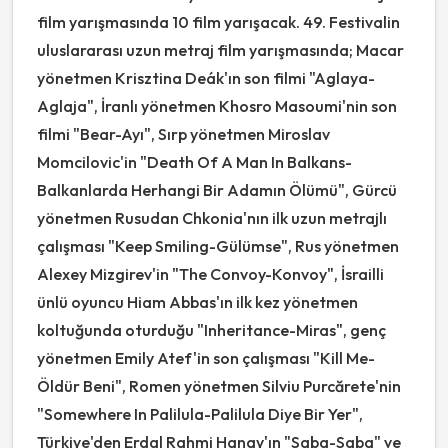
film yarışmasında 10 film yarışacak. 49. Festivalin
uluslararası uzun metraj film yarışmasında; Macar
yönetmen Krisztina Deák'ın son filmi "Aglaya-
Aglaja", İranlı yönetmen Khosro Masoumi'nin son
filmi "Bear-Ayı", Sırp yönetmen Miroslav
Momcilovic'in "Death Of A Man In Balkans-
Balkanlarda Herhangi Bir Adamın Ölümü", Gürcü
yönetmen Rusudan Chkonia'nın ilk uzun metrajlı
çalışması "Keep Smiling-Gülümse", Rus yönetmen
Alexey Mizgirev'in "The Convoy-Konvoy", İsrailli
ünlü oyuncu Hiam Abbas'ın ilk kez yönetmen
koltuğunda oturduğu "Inheritance-Miras", genç
yönetmen Emily Atef'in son çalışması "Kill Me-
Öldür Beni", Romen yönetmen Silviu Purcărete'nin
"Somewhere In Palilula-Palilula Diye Bir Yer",
Türkiye'den Erdal Rahmi Hanay'ın "Saba-Saba" ve