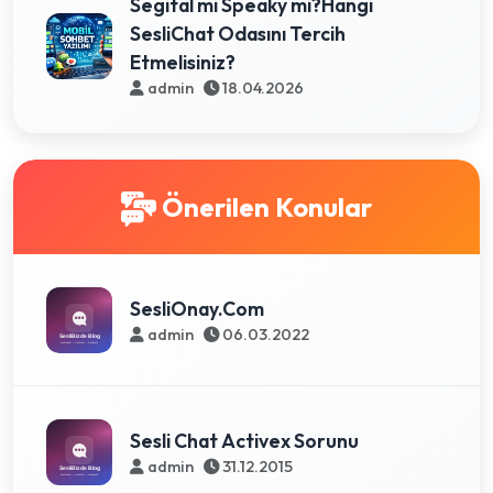
Segital mi Speaky mi?Hangi
SesliChat Odasını Tercih
Etmelisiniz?
admin
18.04.2026
Önerilen Konular
SesliOnay.Com
admin
06.03.2022
Sesli Chat Activex Sorunu
admin
31.12.2015