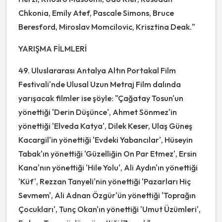
Chkonia, Emily Atef, Pascale Simons, Bruce
Beresford, Miroslav Momcilovic, Krisztina Deak."
YARIŞMA FİLMLERİ
49. Uluslararası Antalya Altın Portakal Film
Festivali'nde Ulusal Uzun Metraj Film dalında
yarışacak filmler ise şöyle: "Çağatay Tosun'un
yönettiği 'Derin Düşünce', Ahmet Sönmez'in
yönettiği 'Elveda Katya', Dilek Keser, Ulaş Güneş
Kacargil'in yönettiği 'Evdeki Yabancılar', Hüseyin
Tabak'ın yönettiği 'Güzelliğin On Par Etmez', Ersin
Kana'nın yönettiği 'Hile Yolu', Ali Aydın'ın yönettiği
'Küf', Rezzan Tanyeli'nin yönettiği 'Pazarları Hiç
Sevmem', Ali Adnan Özgür'ün yönettiği 'Toprağın
Çocukları', Tunç Okan'ın yönettiği 'Umut Üzümleri',