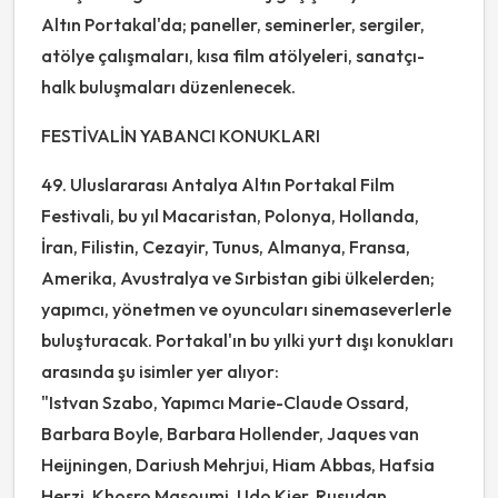
Altın Portakal'da; paneller, seminerler, sergiler,
atölye çalışmaları, kısa film atölyeleri, sanatçı-
halk buluşmaları düzenlenecek.
FESTİVALİN YABANCI KONUKLARI
49. Uluslararası Antalya Altın Portakal Film
Festivali, bu yıl Macaristan, Polonya, Hollanda,
İran, Filistin, Cezayir, Tunus, Almanya, Fransa,
Amerika, Avustralya ve Sırbistan gibi ülkelerden;
yapımcı, yönetmen ve oyuncuları sinemaseverlerle
buluşturacak. Portakal'ın bu yılki yurt dışı konukları
arasında şu isimler yer alıyor:
"Istvan Szabo, Yapımcı Marie-Claude Ossard,
Barbara Boyle, Barbara Hollender, Jaques van
Heijningen, Dariush Mehrjui, Hiam Abbas, Hafsia
Herzi, Khosro Masoumi, Udo Kier, Rusudan