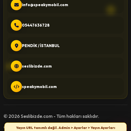
info@speakymobil.com
05447636728
PENDİK / İSTANBUL
seslibizde.com
speakymobil.com
© 2026 Seslibizde.com - Tüm hakları saklıdır.
Gizlilik Politikası
Kullanım Şartları
İletişim
Yayın URL tanımlı değil. Admin > Ayarlar > Yayın Ayarları