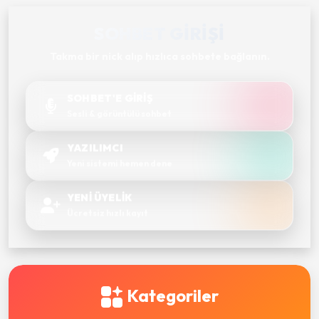
SOHBET GIRIŞI
Takma bir nick alıp hızlıca sohbete bağlanın.
SOHBET'E GİRİŞ
Sesli & görüntülü sohbet
YAZILIMCI
Yeni sistemi hemen dene
YENİ ÜYELİK
Ücretsiz hızlı kayıt
Kategoriler