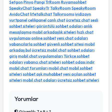
Setgon
Pinyo
Pangi
TrRoom
Ruyamsohbet
SpeakyChat
SpeakyTr
TalkyRoom
SpeakyRoom
AvidoChat
lifetalkchat
Talkyrooms
iyidizayn
yurtpanel
celikpanel
canlı chat
ücretsiz chat
sesli
sohbet siteleri
görüntülü sohbet odaları
anlık
mesajlaşma
mobil arkadaşlık siteleri
hızlı chat
uygulaması
online sohbet
yeni chat odaları
yabancılarla sohbet
güvenli sohbet sitesi
mobil
arkadaş bul
ücretsiz mobil chat
sohbet odaları
giriş
mobil chat uygulamaları
Türkçe sohbet
odaları
yabancı chat siteleri
sohbet odası indir
mobil chat forumları
mobil chat
mobil sohbet
siteleri
sohbet aşk muhabbet
yeni açılan sohbet
siteleri
mobil chat odaları
ücretsiz sohbet siteleri
Yorumlar
Güvenlik: 7 + 9 = ?