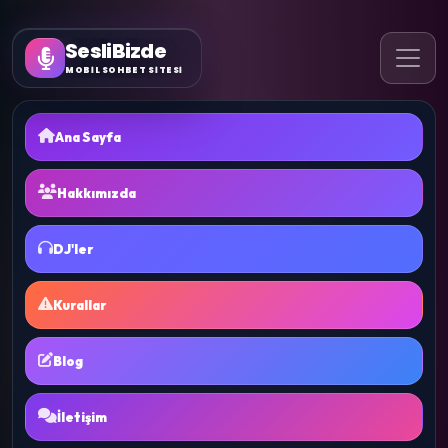
SesliBizde
MOBİL SOHBET SİTESİ
Ana Sayfa
Hakkımızda
DJ'ler
Kurallar
Blog
İletişim