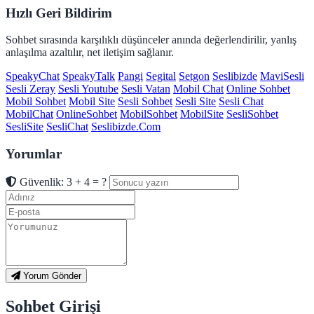
Hızlı Geri Bildirim
Sohbet sırasında karşılıklı düşünceler anında değerlendirilir, yanlış
anlaşılma azaltılır, net iletişim sağlanır.
SpeakyChat
SpeakyTalk
Pangi
Segital
Setgon
Seslibizde
MaviSesli
Sesli Zeray
Sesli Youtube
Sesli Vatan
Mobil Chat
Online Sohbet
Mobil Sohbet
Mobil Site
Sesli Sohbet
Sesli Site
Sesli Chat
MobilChat
OnlineSohbet
MobilSohbet
MobilSite
SesliSohbet
SesliSite
SesliChat
Seslibizde.Com
Yorumlar
Güvenlik: 3 + 4 = ?
Yorum Gönder
Sohbet Girişi