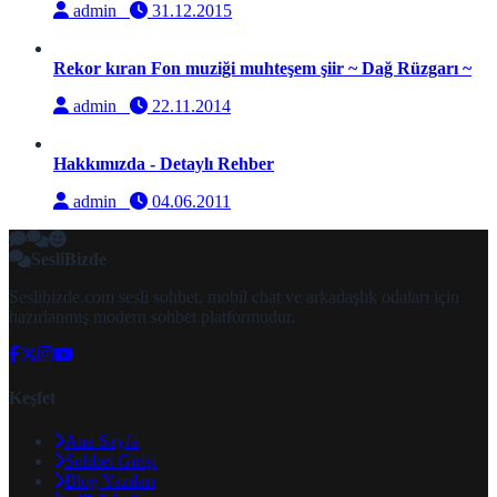
admin
31.12.2015
Rekor kıran Fon muziği muhteşem şiir ~ Dağ Rüzgarı ~
admin
22.11.2014
Hakkımızda - Detaylı Rehber
admin
04.06.2011
SesliBizde
Seslibizde.com sesli sohbet, mobil chat ve arkadaşlık odaları için
hazırlanmış modern sohbet platformudur.
Keşfet
Ana Sayfa
Sohbet Girişi
Blog Yazıları