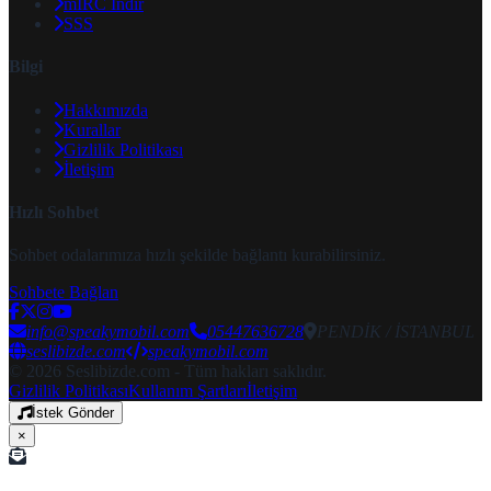
mIRC İndir
SSS
Bilgi
Hakkımızda
Kurallar
Gizlilik Politikası
İletişim
Hızlı Sohbet
Sohbet odalarımıza hızlı şekilde bağlantı kurabilirsiniz.
Sohbete Bağlan
info@speakymobil.com
05447636728
PENDİK / İSTANBUL
seslibizde.com
speakymobil.com
© 2026 Seslibizde.com - Tüm hakları saklıdır.
Gizlilik Politikası
Kullanım Şartları
İletişim
İstek Gönder
×