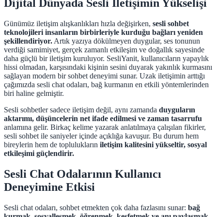
Dijital Dünyada Sesli İletişimin Yükselişi
Günümüz iletişim alışkanlıkları hızla değişirken,
sesli sohbet
teknolojileri insanların birbirleriyle kurduğu bağları yeniden
şekillendiriyor.
Artık yazıya dökülmeyen duygular, ses tonunun
verdiği samimiyet, gerçek zamanlı etkileşim ve doğallık sayesinde
daha güçlü bir iletişim kuruluyor. SesliYanit, kullanıcıların yapaylık
hissi olmadan, karşısındaki kişinin sesini duyarak yakınlık kurmasını
sağlayan modern bir sohbet deneyimi sunar. Uzak iletişimin arttığı
çağımızda sesli chat odaları, bağ kurmanın en etkili yöntemlerinden
biri haline gelmiştir.
Sesli sohbetler sadece iletişim değil, aynı zamanda
duyguların
aktarımı, düşüncelerin net ifade edilmesi ve zaman tasarrufu
anlamına gelir. Birkaç kelime yazarak anlatılmaya çalışılan fikirler,
sesli sohbet ile saniyeler içinde açıklığa kavuşur. Bu durum hem
bireylerin hem de toplulukların
iletişim kalitesini yükseltir, sosyal
etkileşimi güçlendirir.
Sesli Chat Odalarının Kullanıcı
Deneyimine Etkisi
Sesli chat odaları, sohbet etmekten çok daha fazlasını sunar:
bağ
kurmak, sosyalleşmek, öğrenmek, keşfetmek ve anı paylaşmak.