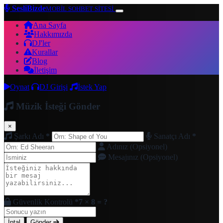
SesliBizde
MOBİL SOHBET SİTESİ
Ana Sayfa
Hakkımızda
DJ'ler
Kurallar
Blog
İletişim
Oynat
DJ Girişi
İstek Yap
Müzik İsteği Gönder
×
Şarkı Adı
*
Sanatçı Adı
*
Adınız (Opsiyonel)
Mesajınız (Opsiyonel)
Güvenlik Kontrolü
*
7 × 8 = ?
İptal
Gönder