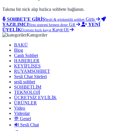
Takma bir nick alıp hızlıca sohbete bağlanın.
SOHBET'E GİRİŞ
Giriş
Sesli & görüntülü sohbet
YAZILIMCI
Git
YENİ
Yeni sistemi hemen dene
ÜYELİK
Kayıt Ol
Ücretsiz hızlı kayıt
Kategoriler
BAKÜ
Blog
Canlı Sohbet
HABERLER
KEYİFLİSES
RUYAMSOHBET
Sesli Chat Siteleri
sesli sohbet
SOHBETLİM
TEKNOLOJİ
ÜCRETSİZ EVLİLİK
ÜRÜNLER
Video
Videolar
💬 Genel
🔊 Sesli Chat