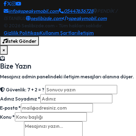
info@speakymobil.com
05447636728
PENDİK /
İSTANBUL
seslibizde.com
speakymobil.com
© 2026 Seslibizde.com - Tüm hakları saklıdır.
Gizlilik Politikası
Kullanım Şartları
İletişim
İstek Gönder
×
Bize Yazın
Mesajınız admin panelindeki iletişim mesajları alanına düşer.
Güvenlik: 7 + 2 = ?
Adınız Soyadınız
*
E-posta
*
Konu
*