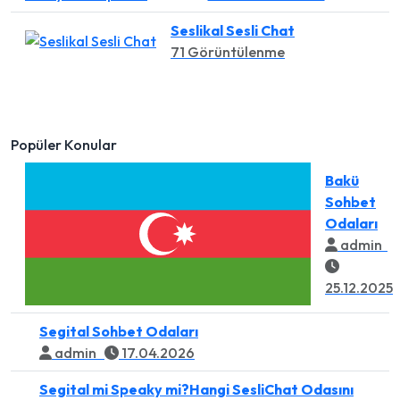
Seslikal Sesli Chat
71 Görüntülenme
Popüler Konular
Bakü
Sohbet
Odaları
admin
25.12.2025
Segital Sohbet Odaları
admin
17.04.2026
Segital mi Speaky mi?Hangi SesliChat Odasını