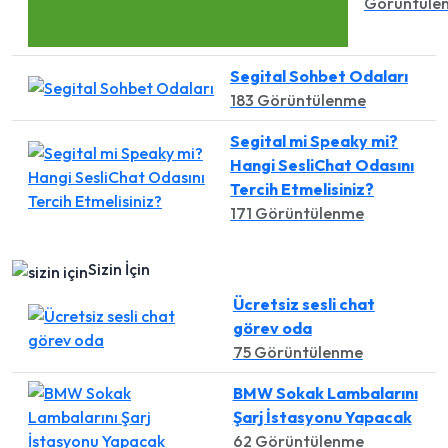
Görüntüle
Segital Sohbet Odaları
183 Görüntülenme
Segital mi Speaky mi?
Hangi SesliChat Odasını
Tercih Etmelisiniz?
171 Görüntülenme
Sizin İçin
Ücretsiz sesli chat
görev oda
75 Görüntülenme
BMW Sokak Lambalarını
Şarj İstasyonu Yapacak
62 Görüntülenme