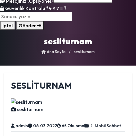
Mesajınız (Opsiyonel)
Güvenlik Kontrolü
*
4 × 7 = ?
İptal
Gönder
sesliturnam
Ana Sayfa
/
sesliturnam
SESLITURNAM
sesliturnam
admin
06.03.2022
65 Okunma
📱 Mobil Sohbet