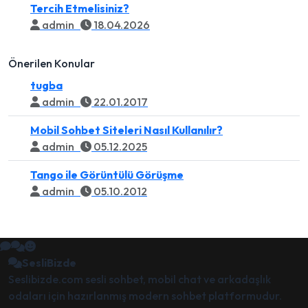
Tercih Etmelisiniz?
admin
18.04.2026
Önerilen Konular
tugba
admin
22.01.2017
Mobil Sohbet Siteleri Nasıl Kullanılır?
admin
05.12.2025
Tango ile Görüntülü Görüşme
admin
05.10.2012
SesliBizde
Seslibizde.com sesli sohbet, mobil chat ve arkadaşlık
odaları için hazırlanmış modern sohbet platformudur.