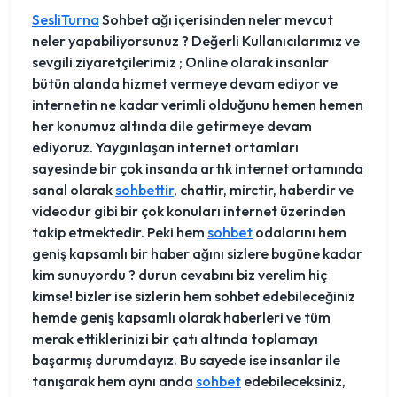
SesliTurna
Sohbet ağı içerisinden neler mevcut
neler yapabiliyorsunuz ? Değerli Kullanıcılarımız ve
sevgili ziyaretçilerimiz ; Online olarak insanlar
bütün alanda hizmet vermeye devam ediyor ve
internetin ne kadar verimli olduğunu hemen hemen
her konumuz altında dile getirmeye devam
ediyoruz. Yaygınlaşan internet ortamları
sayesinde bir çok insanda artık internet ortamında
sanal olarak
sohbettir
, chattir, mirctir, haberdir ve
videodur gibi bir çok konuları internet üzerinden
takip etmektedir. Peki hem
sohbet
odalarını hem
geniş kapsamlı bir haber ağını sizlere bugüne kadar
kim sunuyordu ? durun cevabını biz verelim hiç
kimse! bizler ise sizlerin hem sohbet edebileceğiniz
hemde geniş kapsamlı olarak haberleri ve tüm
merak ettiklerinizi bir çatı altında toplamayı
başarmış durumdayız. Bu sayede ise insanlar ile
tanışarak hem aynı anda
sohbet
edebileceksiniz,