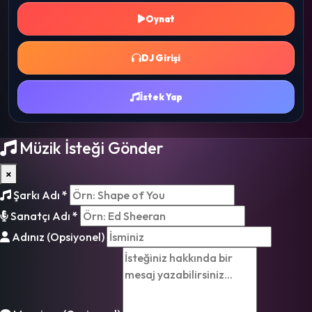
Oynat
DJ Girişi
İstek Yap
Müzik İsteği Gönder
×
Şarkı Adı
*
Sanatçı Adı
*
Adınız (Opsiyonel)