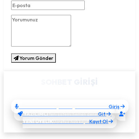
Yorum Gönder
SOHBET GIRIŞI
Takma bir nick alıp hızlıca sohbete bağlanın.
SOHBET'E GİRİŞ
Giriş
Sesli & görüntülü sohbet
YAZILIMCI
Git
Yeni sistemi hemen dene
YENİ ÜYELİK
Kayıt Ol
Ücretsiz hızlı kayıt