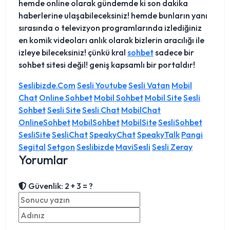
hemde online olarak gündemde ki son dakika
haberlerine ulaşabileceksiniz! hemde bunların yanı
sırasında o televizyon programlarında izlediğiniz
en komik videoları anlık olarak bizlerin aracılığı ile
izleye bileceksiniz! çünkü kral
sohbet
sadece bir
sohbet sitesi değil! geniş kapsamlı bir portaldır!
Seslibizde.Com
Sesli Youtube
Sesli Vatan
Mobil
Chat
Online Sohbet
Mobil Sohbet
Mobil Site
Sesli
Sohbet
Sesli Site
Sesli Chat
MobilChat
OnlineSohbet
MobilSohbet
MobilSite
SesliSohbet
SesliSite
SesliChat
SpeakyChat
SpeakyTalk
Pangi
Segital
Setgon
Seslibizde
MaviSesli
Sesli Zeray
Yorumlar
Güvenlik: 2 + 3 = ?