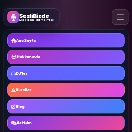
SesliBizde
MOBİL SOHBET SİTESİ
Ana Sayfa
Hakkımızda
DJ'ler
Kurallar
Blog
İletişim