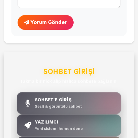
Yorum Gönder
SOHBET GIRIŞI
Takma bir nick alıp hızlıca sohbete bağlanın.
SOHBET'E GİRİŞ
Sesli & görüntülü sohbet
YAZILIMCI
Yeni sistemi hemen dene