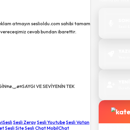
SOHB
 reklam atmayın seslioldu.com sahibi tamam
Sesli 
vereceqimiz cevab bundan ibarettir.
YAZI
Yeni s
YENİ
İGİN¤ø,¸¸,ø¤SAYGI VE SEVİYENİN TEK
Ücretsi
iSesli
Sesli Zeray
Sesli Youtube
Sesli Vatan
et
Sesli Site
Sesli Chat
MobilChat