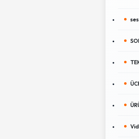
ses
SO
TE
ÜCR
ÜR
Vi