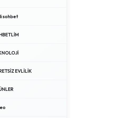
li sohbet
HBETLİM
KNOLOJİ
ETSİZ EVLİLİK
ÜNLER
deo