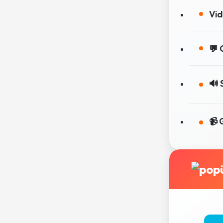
Vid
💬 
🔊 
📹 