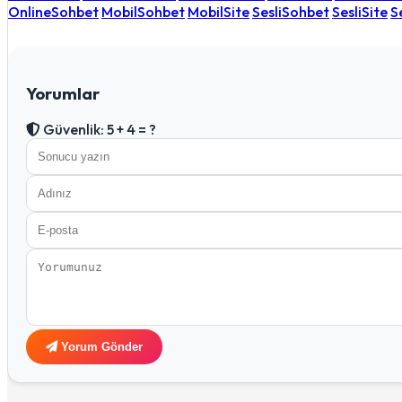
OnlineSohbet
MobilSohbet
MobilSite
SesliSohbet
SesliSite
S
Yorumlar
Güvenlik: 5 + 4 = ?
Yorum Gönder