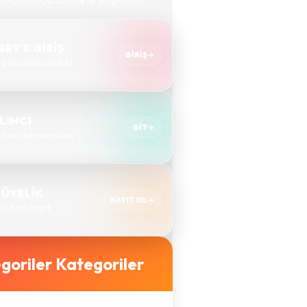
ET'E GİRİŞ
GIRIŞ
& görüntülü sohbet
LIMCI
GIT
istemi hemen dene
 ÜYELİK
KAYIT OL
z hızlı kayıt
Kategoriler