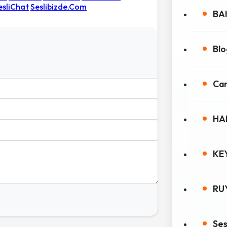
esliChat
Seslibizde.Com
BA
Blo
Can
HA
KE
RU
Ses