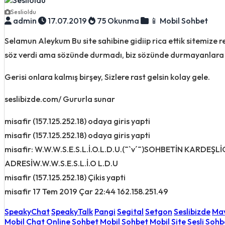
Seslioldu
admin
17.07.2019
75 Okunma
📱 Mobil Sohbet
Selamun Aleykum Bu site sahibine gidiip rica ettik sitemize
söz verdi ama sözünde durmadı, biz sözünde durmayanlara 
Gerisi onlara kalmış birşey, Sizlere rast gelsin kolay gele.
seslibizde.com/ Gururla sunar
misafir (157.125.252.18) odaya giris yapti
misafir (157.125.252.18) odaya giris yapti
misafir: W.W.W.S.E.S.L.İ.O.L.D.U.(¯`v´¯)SOHBETİN KARDEŞL
ADRESİW.W.W.S.E.S.L.İ.O L.D.U
misafir (157.125.252.18) Çikis yapti
misafir 17 Tem 2019 Çar 22:44 162.158.251.49
SpeakyChat
SpeakyTalk
Pangi
Segital
Setgon
Seslibizde
Mav
Mobil Chat
Online Sohbet
Mobil Sohbet
Mobil Site
Sesli Sohb