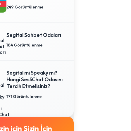
249 Görüntülenme
Segital Sohbet Odaları
184 Görüntülenme
Segital mi Speaky mi?
Hangi SesliChat Odasını
Tercih Etmelisiniz?
171 Görüntülenme
Sizin İçin