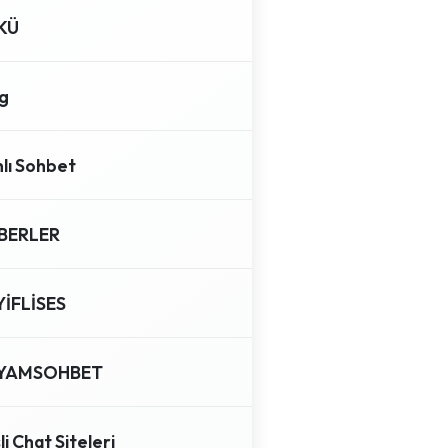
KÜ
g
lı Sohbet
BERLER
YİFLİSES
YAMSOHBET
li Chat Siteleri