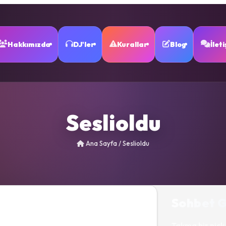
Hakkımızda
DJ'ler
Kurallar
Blog
İlet
Seslioldu
Ana Sayfa
/
Seslioldu
Sohbet G
Takma bir nick 