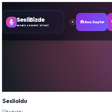
SesliBizde
Ana Sayfa
MOBİL SOHBET SİTESİ
Seslioldu