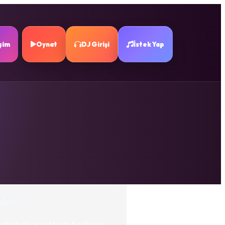
işim
Oynat
DJ Girişi
İstek Yap
irişi
alıp hızlıca sohbete bağlanın.