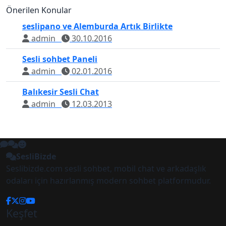
Önerilen Konular
seslipano ve Alemburda Artık Birlikte
admin
30.10.2016
Sesli sohbet Paneli
admin
02.01.2016
Balıkesir Sesli Chat
admin
12.03.2013
SesliBizde
Seslibizde.com sesli sohbet, mobil chat ve arkadaşlık
odaları için hazırlanmış modern sohbet platformudur.
Keşfet