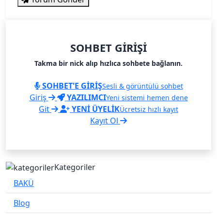
SOHBET GIRIŞI
Takma bir nick alıp hızlıca sohbete bağlanın.
SOHBET'E GİRİŞ
Sesli & görüntülü sohbet
Giriş
YAZILIMCI
Yeni sistemi hemen dene
Git
YENİ ÜYELİK
Ücretsiz hızlı kayıt
Kayıt Ol
Kategoriler
BAKÜ
Blog