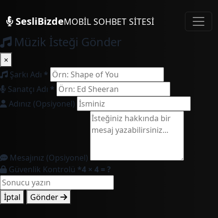
SesliBizde
MOBİL SOHBET SİTESİ
Müzik İsteği Gönder
×
Şarkı Adı
*
Sanatçı Adı
*
Adınız (Opsiyonel)
Mesajınız (Opsiyonel)
Güvenlik Kontrolü
*
4 × 4 = ?
İptal
Gönder