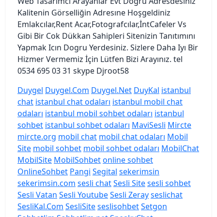
Web Tasarımcı Arayanlar Evt Dogru Adresdesiniz
Kalitenin Görselliğin Adresıne Hoşgeldiniz
Emlakcılar,Rent Acar,Fotografcılar,İntCafeler Vs
Gibi Bir Cok Dükkan Sahipleri Sitenizin Tanıtımını
Yapmak Icın Dogru Yerdesiniz. Sizlere Daha Iyı Bir
Hizmer Vermemiz İçin Lütfen Bizi Arayınız. tel
0534 695 03 31 skype Djroot58
Duygel
Duygel.Com
Duygel.Net
DuyKal
istanbul
chat
istanbul chat odaları
istanbul mobil chat
odaları
istanbul mobil sohbet odaları
istanbul
sohbet
istanbul sohbet odaları
MaviSesli
Mircte
mircte.org
mobil chat
mobil chat odaları
Mobil
Site
mobil sohbet
mobil sohbet odaları
MobilChat
MobilSite
MobilSohbet
online sohbet
OnlineSohbet
Pangi
Segital
sekerimsin
sekerimsin.com
sesli chat
Sesli Site
sesli sohbet
Sesli Vatan
Sesli Youtube
Sesli Zeray
seslichat
SesliKal.Com
SesliSite
seslisohbet
Setgon