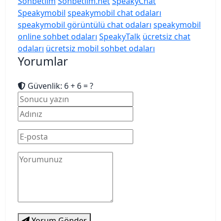
Sohbetlim
Sohbetlim.net
SpeakyChat
Speakymobil
speakymobil chat odaları
speakymobil görüntülü chat odaları
speakymobil
online sohbet odaları
SpeakyTalk
ücretsiz chat
odaları
ücretsiz mobil sohbet odaları
Yorumlar
Güvenlik: 6 + 6 = ?
Yorum Gönder