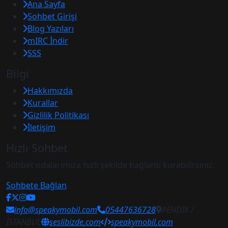
Ana Sayfa
Sohbet Girişi
Blog Yazıları
mIRC İndir
SSS
Bilgi
Hakkımızda
Kurallar
Gizlilik Politikası
İletişim
Hızlı Sohbet
Sohbet odalarımıza hızlı şekilde bağlantı kurabilirsiniz.
Sohbete Bağlan
info@speakymobil.com
05447636728
PENDİK /
İSTANBUL
seslibizde.com
speakymobil.com