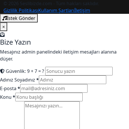
© 2026 Seslibizde.com - Tüm hakları saklıdır.
Gizlilik Politikası
Kullanım Şartları
İletişim
İstek Gönder
×
Bize Yazın
Mesajınız admin panelindeki iletişim mesajları alanına
düşer.
Güvenlik: 9 + 7 = ?
Adınız Soyadınız
*
E-posta
*
Konu
*