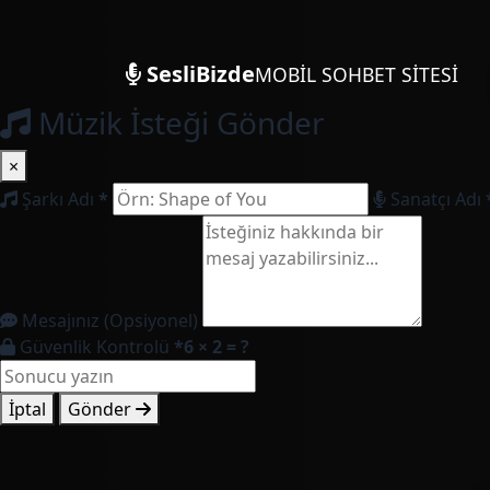
SesliBizde
MOBİL SOHBET SİTESİ
Müzik İsteği Gönder
×
Şarkı Adı
*
Sanatçı Adı
Mesajınız (Opsiyonel)
Güvenlik Kontrolü
*
6 × 2 = ?
İptal
Gönder