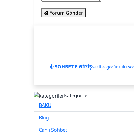
Yorum Gönder
SOHBET'E GİRİŞ
Sesli & görüntülü so
Kategoriler
BAKÜ
Blog
Canlı Sohbet