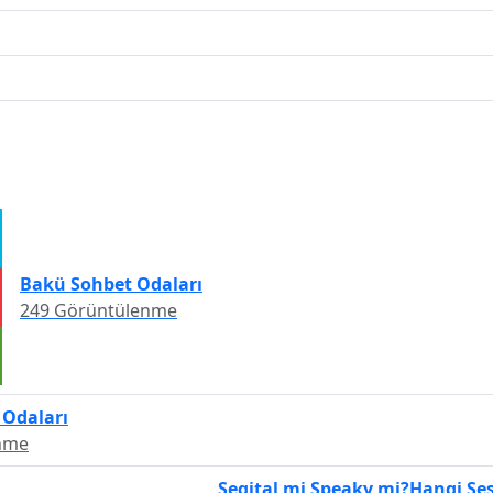
Bakü Sohbet Odaları
249 Görüntülenme
 Odaları
nme
Segital mi Speaky mi?Hangi Ses