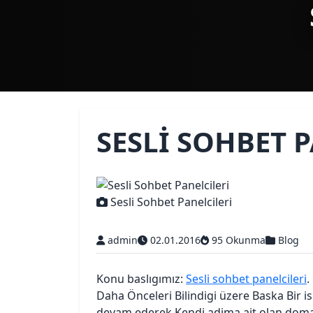
SESLI SOHBET 
Sesli Sohbet Panelcileri
admin
02.01.2016
95 Okunma
Blog
Konu baslıgımız:
Sesli sohbet panelcileri
.
Daha Önceleri Bilindigi üzere Baska Bir 
devam ederek Kendi adima ait olan dom