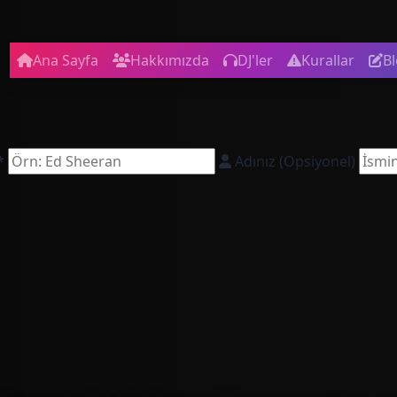
Ana Sayfa
Hakkımızda
DJ'ler
Kurallar
B
*
Adınız (Opsiyonel)