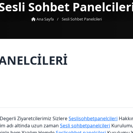
Sesli Sohbet Panelciler
Ana Sayfa
/
Sesli Sohbet Panelcileri
PANELCILERI
 Degerli Ziyaretcilerimiz Sizlere
Seslisohbetpanelcileri
Hakkın
isim adı altinda uzun zaman
Sesli sohbetpanelcileri
Kurulumu 
ainle hem Yazılım Hemde
Seslisohbet panelcileri
Kurulumu Ya