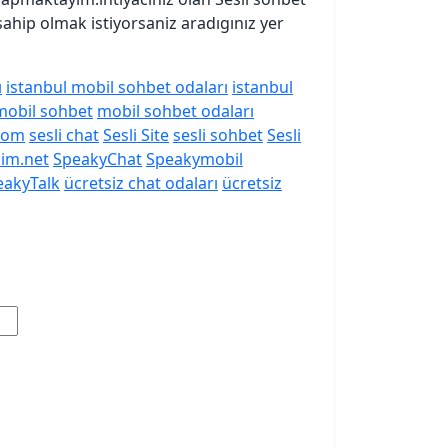
 sahip olmak istiyorsaniz aradıgınız yer
ı
istanbul mobil sohbet odaları
istanbul
mobil sohbet
mobil sohbet odaları
com
sesli chat
Sesli Site
sesli sohbet
Sesli
lim.net
SpeakyChat
Speakymobil
eakyTalk
ücretsiz chat odaları
ücretsiz