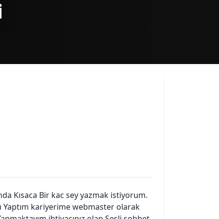
i
da Kısaca Bir kac sey yazmak istiyorum.
Yaptım kariyerime webmaster olarak
pmaktayım.ihtiyacınız olan Sesli sohbet