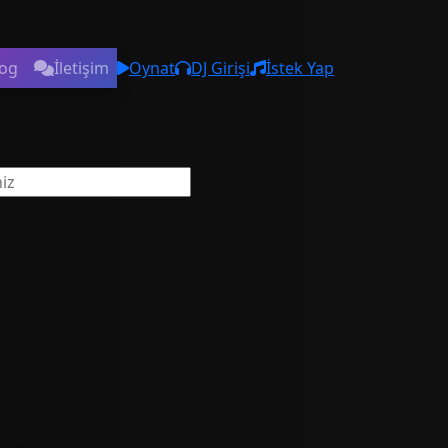
log
İletişim
Oynat
DJ Girişi
İstek Yap