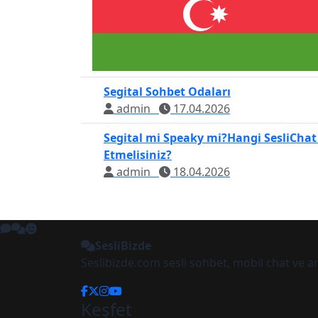
Segital Sohbet Odaları
admin
17.04.2026
Segital mi Speaky mi?Hangi SesliChat
Etmelisiniz?
admin
18.04.2026
SesliBizde
Seslibizde.com sesli sohbet, mobil chat ve 
Keşfet