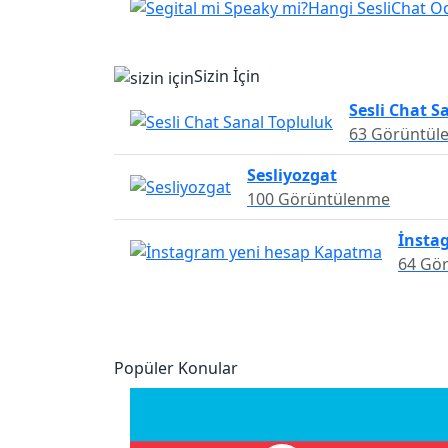
Sizin İçin
Sesli Chat S
63 Görüntül
Sesliyozgat
100 Görüntülenme
İnsta
64 Gö
Popüler Konular