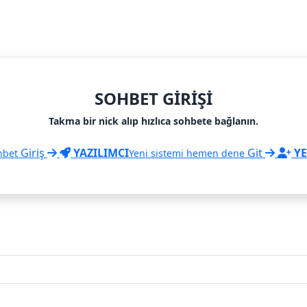
SOHBET GIRIŞI
Takma bir nick alıp hızlıca sohbete bağlanın.
Giriş
YAZILIMCI
Git
YE
hbet
Yeni sistemi hemen dene