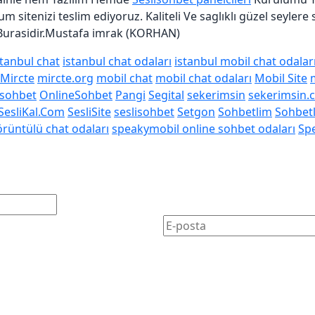
m sitenizi teslim ediyoruz. Kaliteli Ve saglıklı güzel seylere
 Burasidir.Mustafa imrak (KORHAN)
stanbul chat
istanbul chat odaları
istanbul mobil chat odalar
Mircte
mircte.org
mobil chat
mobil chat odaları
Mobil Site
 sohbet
OnlineSohbet
Pangi
Segital
sekerimsin
sekerimsin.
SesliKal.Com
SesliSite
seslisohbet
Setgon
Sohbetlim
Sohbet
rüntülü chat odaları
speakymobil online sohbet odaları
Sp