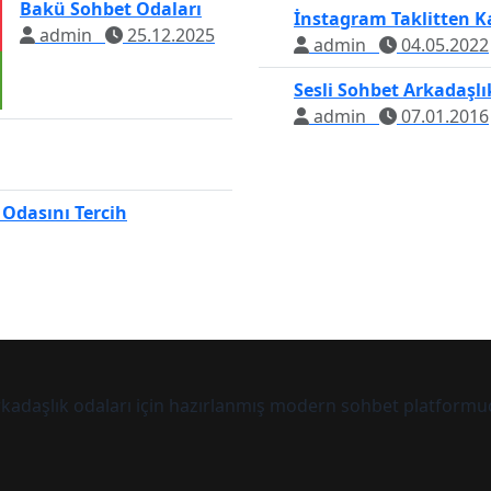
Bakü Sohbet Odaları
İnstagram Taklitten K
admin
25.12.2025
admin
04.05.2022
Sesli Sohbet Arkadaşlı
admin
07.01.2016
 Odasını Tercih
arkadaşlık odaları için hazırlanmış modern sohbet platformu