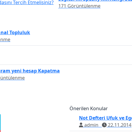
171 Görüntülenme
anal Topluluk
enme
gram yeni hesap Kapatma
rüntülenme
Önerilen Konular
Not Defteri Ufuk ve Ege
admin
22.11.2014