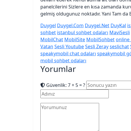
panelcilerini Sizlere en kısa zamanda kuru
gelmiş oldugunuz noktadır. Yani Tam da
Duygel
Duygel.Com
Duygel.Net
DuyKal
i
sohbet
istanbul sohbet odaları
MaviSesli
MobilChat
MobilSite
MobilSohbet
online
Vatan
Sesli Youtube
Sesli Zeray
seslichat
speakymobil chat odaları
speakymobil gö
mobil sohbet odaları
Yorumlar
Güvenlik: 7 + 5 = ?