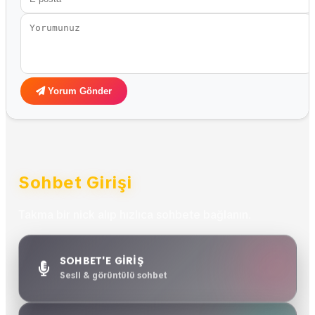
Yorum Gönder
Sohbet Girişi
Takma bir nick alıp hızlıca sohbete bağlanın.
SOHBET'E GİRİŞ
Sesli & görüntülü sohbet