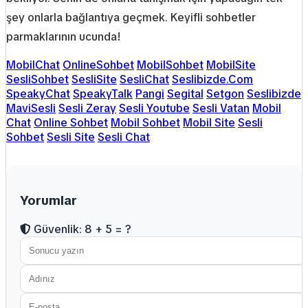
şey onlarla bağlantıya geçmek. Keyifli sohbetler
parmaklarının ucunda!
MobilChat
OnlineSohbet
MobilSohbet
MobilSite
SesliSohbet
SesliSite
SesliChat
Seslibizde.Com
SpeakyChat
SpeakyTalk
Pangi
Segital
Setgon
Seslibizde
MaviSesli
Sesli Zeray
Sesli Youtube
Sesli Vatan
Mobil
Chat
Online Sohbet
Mobil Sohbet
Mobil Site
Sesli
Sohbet
Sesli Site
Sesli Chat
Yorumlar
Güvenlik: 8 + 5 = ?