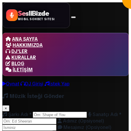
SesliBizde
MOBİL SOHBET SİTESİ
ANA SAYFA
HAKKIMIZDA
DJ'LER
KURALLAR
BLOG
İLETIŞIM
Oynat
DJ Girişi
İstek Yap
Müzik İsteği Gönder
×
Şarkı Adı
*
Sanatçı Adı
*
Adınız (Opsiyonel)
Mesajınız (Opsiyonel)