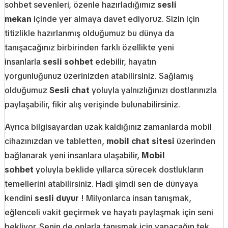
sohbet sevenleri, özenle hazırladığımız
sesli
mekan
içinde yer almaya davet ediyoruz. Sizin için
titizlikle hazırlanmış olduğumuz bu dünya da
tanışacağınız birbirinden farklı özellikte yeni
insanlarla
sesli sohbet
edebilir, hayatın
yorgunluğunuz üzerinizden atabilirsiniz. Sağlamış
olduğumuz
Sesli chat
yoluyla yalnızlığınızı dostlarınızla
paylaşabilir, fikir alış verişinde bulunabilirsiniz.
Ayrıca bilgisayardan uzak kaldığınız zamanlarda mobil
cihazınızdan ve tabletten,
mobil
chat sitesi
üzerinden
bağlanarak yeni insanlara ulaşabilir,
Mobil
sohbet
yoluyla beklide yıllarca sürecek dostlukların
temellerini atabilirsiniz. Hadi şimdi sen de dünyaya
kendini
sesli duyur
! Milyonlarca insan tanışmak,
eğlenceli vakit geçirmek ve hayatı paylaşmak için seni
bekliyor. Senin de onlarla tanışmak için yapacağın tek