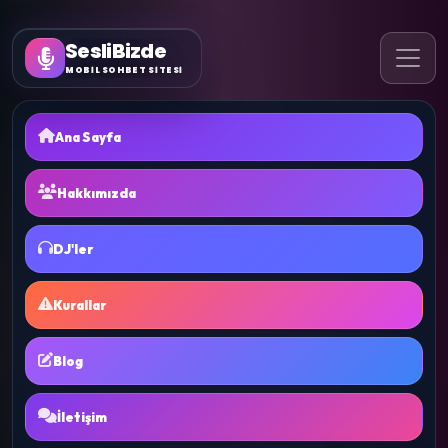
SesliBizde
MOBİL SOHBET SİTESİ
Ana Sayfa
Hakkımızda
DJ'ler
Kurallar
Blog
İletişim