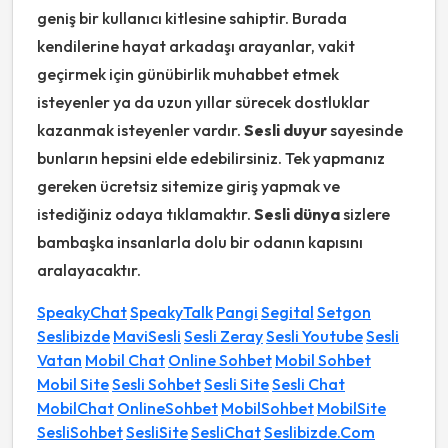
geniş bir kullanıcı kitlesine sahiptir. Burada
kendilerine hayat arkadaşı arayanlar, vakit
geçirmek için günübirlik muhabbet etmek
isteyenler ya da uzun yıllar sürecek dostluklar
kazanmak isteyenler vardır.
Sesli duyur
sayesinde
bunların hepsini elde edebilirsiniz. Tek yapmanız
gereken ücretsiz sitemize giriş yapmak ve
istediğiniz odaya tıklamaktır.
Sesli d
ünya
sizlere
bambaşka insanlarla dolu bir odanın kapısını
aralayacaktır.
SpeakyChat
SpeakyTalk
Pangi
Segital
Setgon
Seslibizde
MaviSesli
Sesli Zeray
Sesli Youtube
Sesli
Vatan
Mobil Chat
Online Sohbet
Mobil Sohbet
Mobil Site
Sesli Sohbet
Sesli Site
Sesli Chat
MobilChat
OnlineSohbet
MobilSohbet
MobilSite
SesliSohbet
SesliSite
SesliChat
Seslibizde.Com