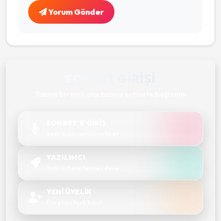
Yorum Gönder
SOHBET GIRIŞI
Takma bir nick alıp hızlıca sohbete bağlanın.
SOHBET'E GİRİŞ
Sesli & görüntülü sohbet
YAZILIMCI
Yeni sistemi hemen dene
YENİ ÜYELİK
Ücretsiz hızlı kayıt