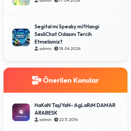
admin
17.04.2026
Segital mi Speaky mi?Hangi
SesliChat Odasını Tercih
Etmelisiniz?
admin
18.04.2026
Önerilen Konular
HaKaN TaşIYaN- AgLaRıM DAMAR
ARABESK
admin
22.11.2014