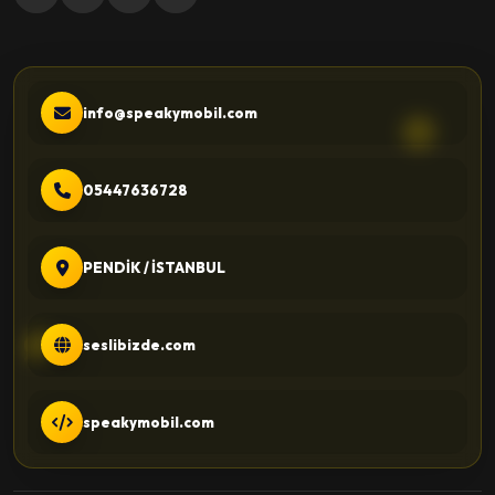
info@speakymobil.com
05447636728
PENDİK / İSTANBUL
seslibizde.com
speakymobil.com