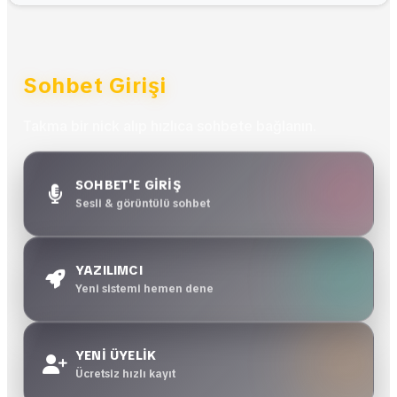
Sohbet Girişi
Takma bir nick alıp hızlıca sohbete bağlanın.
SOHBET'E GİRİŞ
Sesli & görüntülü sohbet
YAZILIMCI
Yeni sistemi hemen dene
YENİ ÜYELİK
Ücretsiz hızlı kayıt