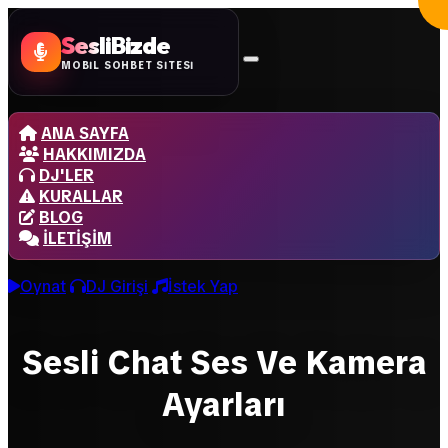
SesliBizde
MOBİL SOHBET SİTESİ
ANA SAYFA
HAKKIMIZDA
DJ'LER
KURALLAR
BLOG
İLETIŞIM
Oynat
DJ Girişi
İstek Yap
Sesli Chat Ses Ve Kamera
Ayarları