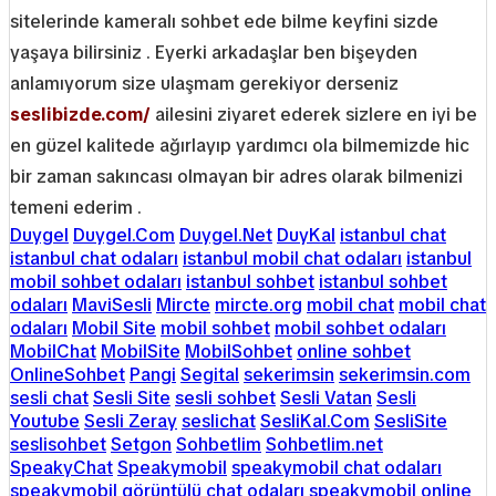
sitelerinde kameralı sohbet ede bilme keyfini sizde
yaşaya bilirsiniz . Eyerki arkadaşlar ben bişeyden
anlamıyorum size ulaşmam gerekiyor derseniz
seslibizde.com/
ailesini ziyaret ederek sizlere en iyi be
en güzel kalitede ağırlayıp yardımcı ola bilmemizde hic
bir zaman sakıncası olmayan bir adres olarak bilmenizi
temeni ederim .
Duygel
Duygel.Com
Duygel.Net
DuyKal
istanbul chat
istanbul chat odaları
istanbul mobil chat odaları
istanbul
mobil sohbet odaları
istanbul sohbet
istanbul sohbet
odaları
MaviSesli
Mircte
mircte.org
mobil chat
mobil chat
odaları
Mobil Site
mobil sohbet
mobil sohbet odaları
MobilChat
MobilSite
MobilSohbet
online sohbet
OnlineSohbet
Pangi
Segital
sekerimsin
sekerimsin.com
sesli chat
Sesli Site
sesli sohbet
Sesli Vatan
Sesli
Youtube
Sesli Zeray
seslichat
SesliKal.Com
SesliSite
seslisohbet
Setgon
Sohbetlim
Sohbetlim.net
SpeakyChat
Speakymobil
speakymobil chat odaları
speakymobil görüntülü chat odaları
speakymobil online