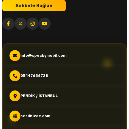
Sohbete Bağlan
info@speakymobil.com
05447636728
PENDİK / İSTANBUL
seslibizde.com