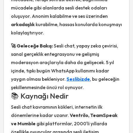
mücadele gibi alanlarda sesli destek odaları
oluşuyor. Anonim kalabilme ve ses üzerinden
arkadaşlık
kurabilme, hassas konularda konuşmayı
kolaylaştırıyor.
🚀 Geleceğe Bakış:
Sesli chat, yapay zeka çevirisi,
sanal gerçeklik entegrasyonu ve gelişmiş
moderasyon araçlarıyla daha da gelişecek. 5 yıl
içinde, tıpkı bugün WhatsApp kullanımı kadar
yaygın olması bekleniyor.
Seslibizde
, bu geleceğin
şekillenmesinde öncü rol oynuyor.
📚 Kaynağı Nedir
Sesli chat kavramının kökleri, internetin ilk
dönemlerine kadar uzanır.
Ventrilo, TeamSpeak
ve Mumble
gibi platformlar, 2000'li yıllarda
özellikle oyuncular arasında sesli iletişim