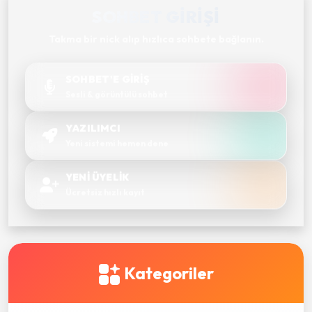
SOHBET GIRIŞI
Takma bir nick alıp hızlıca sohbete bağlanın.
SOHBET'E GİRİŞ
Sesli & görüntülü sohbet
YAZILIMCI
Yeni sistemi hemen dene
YENİ ÜYELİK
Ücretsiz hızlı kayıt
Kategoriler