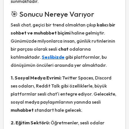
sunmaktadır.
🎯 Sonucu Nereye Varıyor
Sesli chat, geçici bir trend olmaktan çıkıp
kalıcı bir
sohbet ve muhabbet biçimi
haline gelmiştir.
Günümüzde milyonlarca insan, günlük rutinlerinin
bir parçası olarak sesli
chat
odalarına
katılmaktadır.
Seslibizde
gibi platformlar, bu
dönüşümün öncüleri arasında yer almaktadır.
1. Sosyal Medya Evrimi:
Twitter Spaces, Discord
ses odaları, Reddit Talk gibi özelliklerle, büyük
platformlar sesli chat'i entegre ediyor. Gelecekte,
sosyal medya paylaşımlarının yanında sesli
muhabbet
standart hale gelecek.
2. Eğitim Sektörü:
Öğretmenler, sesli odalar