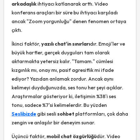
arkadaşlık
ihtiyacı katlanarak arttı. Video
konferans araçları bir süre bu ihtiyacı karşıladı
ancak "Zoom yorgunluğu" denen fenomen ortaya
çıktı.
İkinci faktör,
yazılı chat'in sınırları
dır. Emoji'ler ve
büyük harfler, gerçek duyguları tam olarak
aktarmakta yetersiz kalır. "Tamam." cümlesi
kızgınlık mı, onay mı, pasif agresiflik mi ifade
ediyor? Yazıdan anlamak zordur. Ancak aynı
kelimeyi duyduğunuzda, ses tonu her şeyi açıklar.
Araştırmalar gösteriyor ki, iletişimin %38'i ses
tonu, sadece %7'si kelimelerdir. Bu yüzden
Seslibizde
gibi sesli
sohbet
platformları, çok daha
zengin ve anlaşılır bir deneyim sunar.
Üçüncü faktör,
mobil chat özgürlüğü
dür. Video