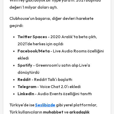
Winfrey gibi) büyük bir hype yarattı. 2021 başında
değeri 1 milyar doları aştı.
Clubhouse'un başarısı, diğer devleri harekete
geçirdi:
Twitter Spaces
- 2020 Aralık'ta beta çıktı,
2021'de herkes için açıldı
Facebook/Meta
- Live Audio Rooms özelliğini
ekledi
Spotify
- Greenroom'u satın alıp Live'a
dönüştürdü
Reddit
- Reddit Talk'ı başlattı
Telegram
- Voice Chat 2.0'ı ekledi
LinkedIn
- Audio Events özelliğini tanıttı
Türkiye'de ise
Seslibizde
gibi yerel platformlar,
Türk kullanıcıların
muhabbet
ve
arkadaşlık