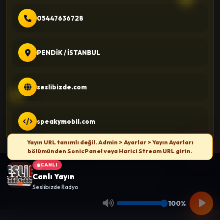
05447636728
PENDİK / İSTANBUL
seslibizde.com
speakymobil.com
Yayın URL tanımlı değil. Admin > Ayarlar > Yayın Ayarları
bölümünden SonicPanel veya Harici Stream URL girin.
CANLI
© 2026 Seslibizde.com - Tüm hakları saklıdır.
Canlı Yayın
Seslibizde Radyo
Gizlilik Politikası
Kullanım Şartları
İletişim
100%