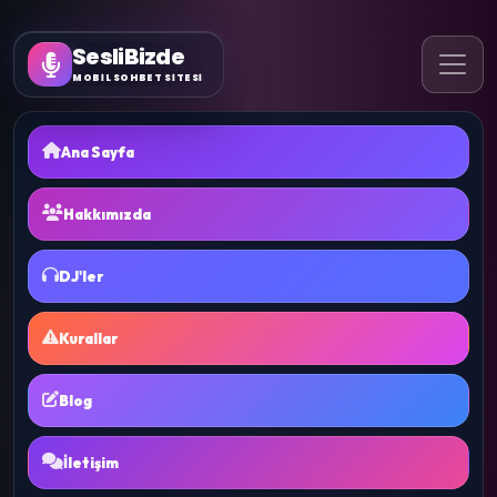
SesliBizde
MOBİL SOHBET SİTESİ
Ana Sayfa
Hakkımızda
DJ'ler
Kurallar
Blog
İletişim