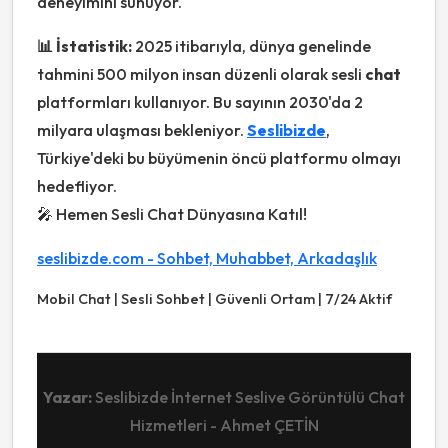
deneyimini sunuyor.
📊 İstatistik:
2025 itibarıyla, dünya genelinde
tahmini 500 milyon insan düzenli olarak sesli
chat
platformları kullanıyor. Bu sayının 2030'da 2
milyara ulaşması bekleniyor.
Seslibizde
,
Türkiye'deki bu büyümenin öncü platformu olmayı
hedefliyor.
🎤 Hemen Sesli Chat Dünyasına Katıl!
seslibizde.com - Sohbet, Muhabbet, Arkadaşlık
Mobil Chat | Sesli Sohbet | Güvenli Ortam | 7/24 Aktif
Yazar:
Seslibizde İnternet Seslive Görüntülü Chat
Hizmetleri - Ahmet ÇETİN