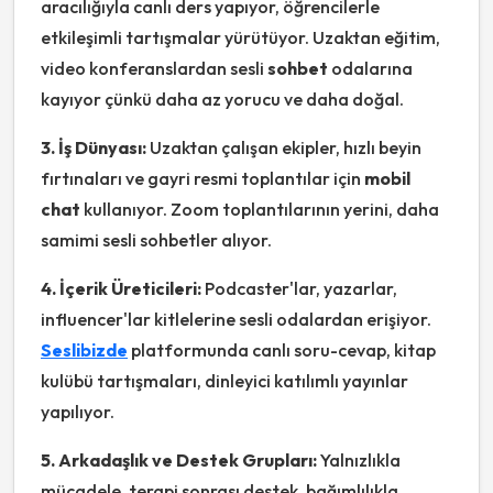
aracılığıyla canlı ders yapıyor, öğrencilerle
etkileşimli tartışmalar yürütüyor. Uzaktan eğitim,
video konferanslardan sesli
sohbet
odalarına
kayıyor çünkü daha az yorucu ve daha doğal.
3. İş Dünyası:
Uzaktan çalışan ekipler, hızlı beyin
fırtınaları ve gayri resmi toplantılar için
mobil
chat
kullanıyor. Zoom toplantılarının yerini, daha
samimi sesli sohbetler alıyor.
4. İçerik Üreticileri:
Podcaster'lar, yazarlar,
influencer'lar kitlelerine sesli odalardan erişiyor.
Seslibizde
platformunda canlı soru-cevap, kitap
kulübü tartışmaları, dinleyici katılımlı yayınlar
yapılıyor.
5. Arkadaşlık ve Destek Grupları:
Yalnızlıkla
mücadele, terapi sonrası destek, bağımlılıkla