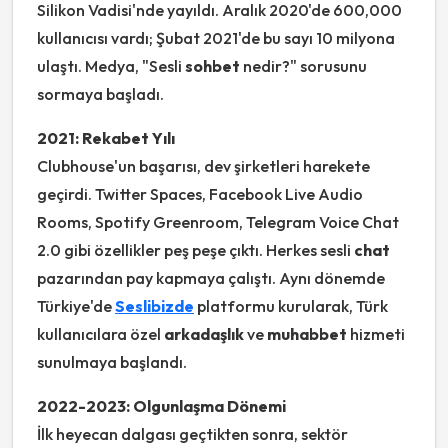
Silikon Vadisi'nde yayıldı. Aralık 2020'de 600,000
kullanıcısı vardı; Şubat 2021'de bu sayı 10 milyona
ulaştı. Medya, "Sesli
sohbet
nedir?" sorusunu
sormaya başladı.
2021: Rekabet Yılı
Clubhouse'un başarısı, dev şirketleri harekete
geçirdi. Twitter Spaces, Facebook Live Audio
Rooms, Spotify Greenroom, Telegram Voice Chat
2.0 gibi özellikler peş peşe çıktı. Herkes sesli
chat
pazarından pay kapmaya çalıştı. Aynı dönemde
Türkiye'de
Seslibizde
platformu kurularak, Türk
kullanıcılara özel
arkadaşlık
ve
muhabbet
hizmeti
sunulmaya başlandı.
2022-2023: Olgunlaşma Dönemi
İlk heyecan dalgası geçtikten sonra, sektör