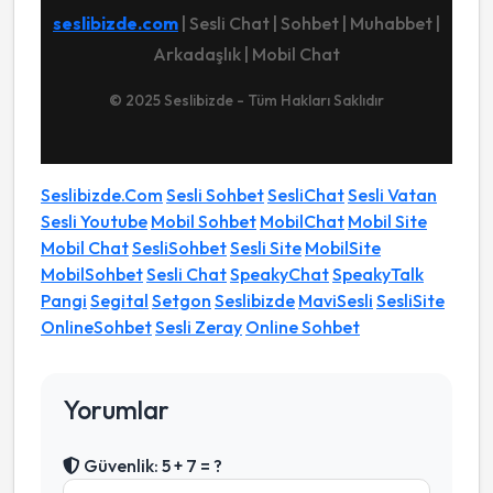
seslibizde.com
| Sesli Chat | Sohbet | Muhabbet |
Arkadaşlık | Mobil Chat
© 2025 Seslibizde - Tüm Hakları Saklıdır
Seslibizde.Com
Sesli Sohbet
SesliChat
Sesli Vatan
Sesli Youtube
Mobil Sohbet
MobilChat
Mobil Site
Mobil Chat
SesliSohbet
Sesli Site
MobilSite
MobilSohbet
Sesli Chat
SpeakyChat
SpeakyTalk
Pangi
Segital
Setgon
Seslibizde
MaviSesli
SesliSite
OnlineSohbet
Sesli Zeray
Online Sohbet
Yorumlar
Güvenlik: 5 + 7 = ?