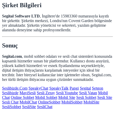
Şirket Bilgileri
Segital Software LTD
, İngiltere'de 15983360 numarasıyla kayıtlı
bir şirkettir. Şirketin merkezi, Londra'nın Covent Garden bölgesinde
yer almaktadır. Şirketin yöneticisi ve sekreteri, yazılım geliştirme
alanında deneyime sahip profesyonellerdir.
Sonuç
Segital.com
, mobil sohbet odaları ve sesli chat sistemleri konusunda
kapsamlı hizmetler sunan bir platformdur. Kullanıcı dostu arayüzü,
yüksek kaliteli hizmetleri ve esnek fiyatlandırma seçenekleriyle,
dijital iletişim ihtiyaçlarını karşılamak isteyenler için ideal bir
tercihtir. İster bireysel kullanıcılar ister işletmeler olsun, Segital.com,
her türlü iletişim ihtiyacına uygun çözümler sunmaktadır.
Seslibizde.Com
SpeakyChat
SpeakyTalk
Pangi
Segital
Setgon
Seslibizde
MaviSesli
Sesli Zeray
Sesli Youtube
Sesli Vatan
Mobil
Chat
Online Sohbet
Mobil Sohbet
Mobil Site
Sesli Sohbet
Sesli Site
Sesli Chat
MobilChat
OnlineSohbet
MobilSohbet
MobilSite
SesliSohbet
SesliSite
SesliChat