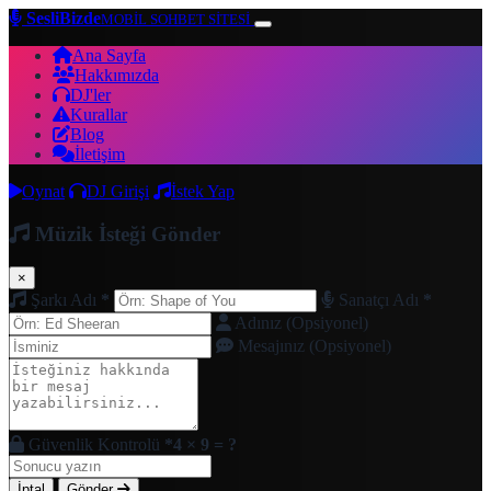
SesliBizde
MOBİL SOHBET SİTESİ
Ana Sayfa
Hakkımızda
DJ'ler
Kurallar
Blog
İletişim
Oynat
DJ Girişi
İstek Yap
Müzik İsteği Gönder
×
Şarkı Adı
*
Sanatçı Adı
*
Adınız (Opsiyonel)
Mesajınız (Opsiyonel)
Güvenlik Kontrolü
*
4 × 9 = ?
İptal
Gönder