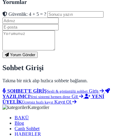
Yorumlar
Güvenlik: 4 + 5 = ?
Yorum Gönder
Sohbet Girişi
Takma bir nick alıp hızlıca sohbete bağlanın.
SOHBET'E GİRİŞ
Giriş
Sesli & görüntülü sohbet
YAZILIMCI
Git
YENİ
Yeni sistemi hemen dene
ÜYELİK
Kayıt Ol
Ücretsiz hızlı kayıt
Kategoriler
BAKÜ
Blog
Canlı Sohbet
HABERLER