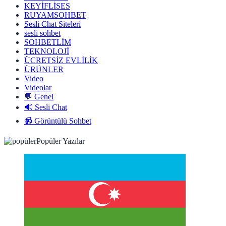
KEYİFLİSES
RUYAMSOHBET
Sesli Chat Siteleri
sesli sohbet
SOHBETLİM
TEKNOLOJİ
ÜCRETSİZ EVLİLİK
ÜRÜNLER
Video
Videolar
💬 Genel
🔊 Sesli Chat
📹 Görüntülü Sohbet
Popüler Yazılar