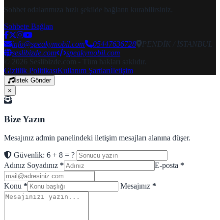
Sohbet odalarımıza hızlı şekilde bağlantı kurabilirsiniz.
Sohbete Bağlan
info@speakymobil.com
05447636728
PENDİK / İSTANBUL
seslibizde.com
speakymobil.com
© 2026 Seslibizde.com - Tüm hakları saklıdır.
Gizlilik Politikası
Kullanım Şartları
İletişim
İstek Gönder
×
Bize Yazın
Mesajınız admin panelindeki iletişim mesajları alanına düşer.
Güvenlik: 6 + 8 = ?
Adınız Soyadınız
*
E-posta
*
Konu
*
Mesajınız
*