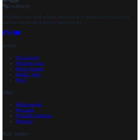
SesliBizde
Seslibizde.com sesli sohbet, mobil chat ve arkadaşlık odaları için
hazırlanmış modern sohbet platformudur.
Keşfet
Ana Sayfa
Sohbet Girişi
Blog Yazıları
mIRC İndir
SSS
Bilgi
Hakkımızda
Kurallar
Gizlilik Politikası
İletişim
Hızlı Sohbet