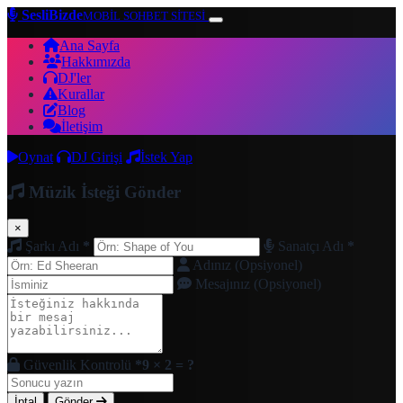
SesliBizde
MOBİL SOHBET SİTESİ
Ana Sayfa
Hakkımızda
DJ'ler
Kurallar
Blog
İletişim
Oynat
DJ Girişi
İstek Yap
Müzik İsteği Gönder
×
Şarkı Adı
*
Sanatçı Adı
*
Adınız (Opsiyonel)
Mesajınız (Opsiyonel)
Güvenlik Kontrolü
*
9 × 2 = ?
İptal
Gönder