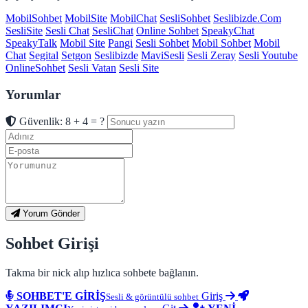
MobilSohbet
MobilSite
MobilChat
SesliSohbet
Seslibizde.Com
SesliSite
Sesli Chat
SesliChat
Online Sohbet
SpeakyChat
SpeakyTalk
Mobil Site
Pangi
Sesli Sohbet
Mobil Sohbet
Mobil
Chat
Segital
Setgon
Seslibizde
MaviSesli
Sesli Zeray
Sesli Youtube
OnlineSohbet
Sesli Vatan
Sesli Site
Yorumlar
Güvenlik: 8 + 4 = ?
Yorum Gönder
Sohbet Girişi
Takma bir nick alıp hızlıca sohbete bağlanın.
SOHBET'E GİRİŞ
Giriş
Sesli & görüntülü sohbet