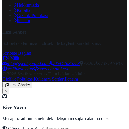
Hakkımızda
Kurallar
Gizlilik Politikası
İletişim
Hızlı Sohbet
Sohbet odalarımıza hızlı şekilde bağlantı kurabilirsiniz.
Sohbete Bağlan
info@speakymobil.com
05447636728
PENDİK / İSTANBUL
seslibizde.com
speakymobil.com
© 2026 Seslibizde.com - Tüm hakları saklıdır.
Gizlilik Politikası
Kullanım Şartları
İletişim
İstek Gönder
×
Bize Yazın
Mesajınız admin panelindeki iletişim mesajları alanına düşer.
Güvenlik: 8 + 8 = ?