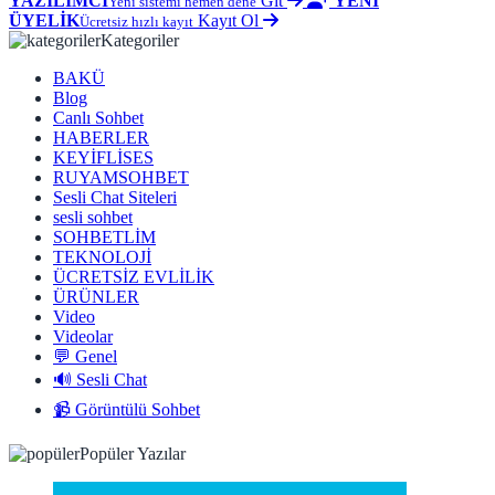
YAZILIMCI
Git
YENİ
Yeni sistemi hemen dene
ÜYELİK
Kayıt Ol
Ücretsiz hızlı kayıt
Kategoriler
BAKÜ
Blog
Canlı Sohbet
HABERLER
KEYİFLİSES
RUYAMSOHBET
Sesli Chat Siteleri
sesli sohbet
SOHBETLİM
TEKNOLOJİ
ÜCRETSİZ EVLİLİK
ÜRÜNLER
Video
Videolar
💬 Genel
🔊 Sesli Chat
📹 Görüntülü Sohbet
Popüler Yazılar