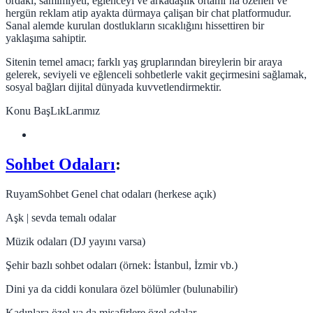
ordakı; samimiyeti, eğlenceyi ve arkadaşlık ortami`na özenen ve
hergün reklam atip ayakta dürmaya çalişan bir chat platformudur.
Sanal alemde kurulan dostlukların sıcaklığını hissettiren bir
yaklaşıma sahiptir.
Sitenin temel amacı; farklı yaş gruplarından bireylerin bir araya
gelerek, seviyeli ve eğlenceli sohbetlerle vakit geçirmesini sağlamak,
sosyal bağları dijital dünyada kuvvetlendirmektir.
Konu BaşLıkLarımız
Sohbet Odaları
:
RuyamSohbet Genel chat odaları (herkese açık)
Aşk | sevda temalı odalar
Müzik odaları (DJ yayını varsa)
Şehir bazlı sohbet odaları (örnek: İstanbul, İzmir vb.)
Dini ya da ciddi konulara özel bölümler (bulunabilir)
Kadınlara özel ya da misafirlere özel odalar