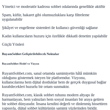
Yönetici ve moderatör kadrosu sohbet odalarında genellikle aktiftir
Spam, küfür, hakaret gibi olumsuzluklara karşı filtreleme
uygulanabilir
Şikâyet ve engelleme sistemleri ile kullanıcı güvenliği sağlanır
Kadın kullanıcıların huzuru için özellikle dikkatli denetim yapılabilir
Güçlü Yönleri
RuyamSohbet Geliştirilebilecek Noktalar
RuyamSohbet Hedef ve Vizyon
RuyamSohbet.com, sanal ortamda samimiyetin hâlâ mümkün
olduğunu göstermek isteyen bir platformdur. Vizyonu,
kullanıcılarına hem dijital dostluklar hem de gerçek duygusal bağlar
kurabilecekleri huzurlu bir ortam sunmaktır.
RuyamSohbet.com, klasik sohbet ruhunu modern altyapı ile
harmanlayan, hem yalnızları hem sosyal insanları bir araya getiren
bir sohbet dünyasıdır. İnsana kendini değerli ve dinlenmiş hissettiren
yapısıyla, dijital sohbet kültürünün samimi yüzlerinden biridir.