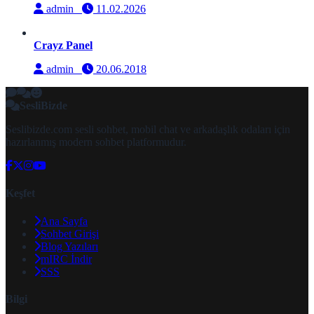
admin
11.02.2026
Crayz Panel
admin
20.06.2018
SesliBizde
Seslibizde.com sesli sohbet, mobil chat ve arkadaşlık odaları için
hazırlanmış modern sohbet platformudur.
Keşfet
Ana Sayfa
Sohbet Girişi
Blog Yazıları
mIRC İndir
SSS
Bilgi