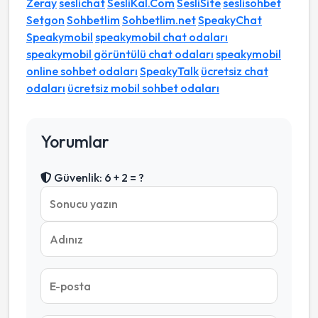
Zeray
seslichat
SesliKal.Com
SesliSite
seslisohbet
Setgon
Sohbetlim
Sohbetlim.net
SpeakyChat
Speakymobil
speakymobil chat odaları
speakymobil görüntülü chat odaları
speakymobil
online sohbet odaları
SpeakyTalk
ücretsiz chat
odaları
ücretsiz mobil sohbet odaları
Yorumlar
Güvenlik: 6 + 2 = ?