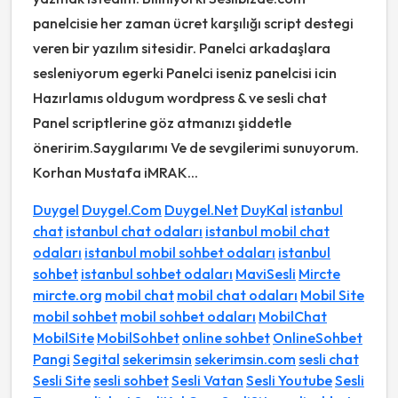
panelcisie her zaman ücret karşılığı script destegi
veren bir yazılım sitesidir. Panelci arkadaşlara
sesleniyorum egerki Panelci iseniz panelcisi icin
Hazırlamıs oldugum wordpress & ve sesli chat
Panel scriptlerine göz atmanızı şiddetle
öneririm.Saygılarımı Ve de sevgilerimi sunuyorum.
Korhan Mustafa iMRAK...
Duygel
Duygel.Com
Duygel.Net
DuyKal
istanbul
chat
istanbul chat odaları
istanbul mobil chat
odaları
istanbul mobil sohbet odaları
istanbul
sohbet
istanbul sohbet odaları
MaviSesli
Mircte
mircte.org
mobil chat
mobil chat odaları
Mobil Site
mobil sohbet
mobil sohbet odaları
MobilChat
MobilSite
MobilSohbet
online sohbet
OnlineSohbet
Pangi
Segital
sekerimsin
sekerimsin.com
sesli chat
Sesli Site
sesli sohbet
Sesli Vatan
Sesli Youtube
Sesli