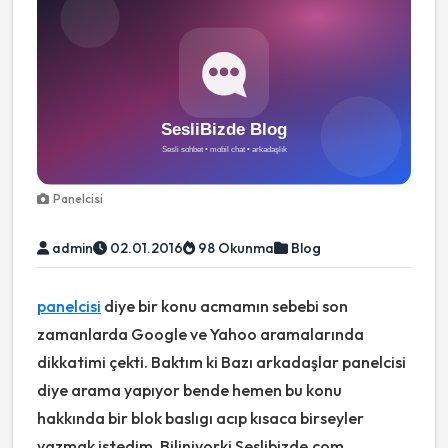
Panelcisi
admin
02.01.2016
98 Okunma
Blog
panelcisi
diye bir konu acmamın sebebi son
zamanlarda Google ve Yahoo aramalarında
dikkatimi çekti. Baktım ki Bazı arkadaşlar panelcisi
diye arama yapıyor bende hemen bu konu
hakkında bir blok baslıgı acıp kısaca birseyler
yazmak istedim. Biliniyorki Seslibizde.com