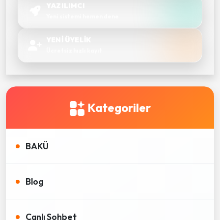
YAZILIMCI
Yeni sistemi hemen dene
YENİ ÜYELİK
Ücretsiz hızlı kayıt
Kategoriler
BAKÜ
Blog
Canlı Sohbet