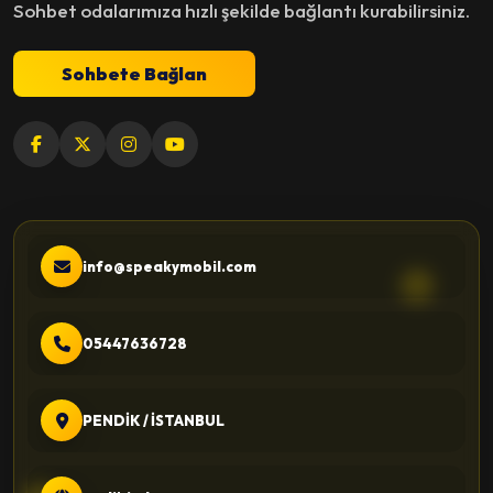
Sohbet odalarımıza hızlı şekilde bağlantı kurabilirsiniz.
Sohbete Bağlan
info@speakymobil.com
05447636728
PENDİK / İSTANBUL