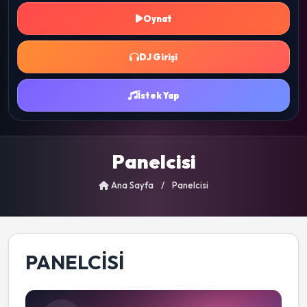
Oynat
DJ Girişi
İstek Yap
Panelcisi
Ana Sayfa
/
Panelcisi
PANELCISI