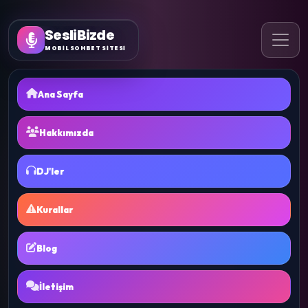
SesliBizde
MOBİL SOHBET SİTESİ
Ana Sayfa
Hakkımızda
DJ'ler
Kurallar
Blog
İletişim