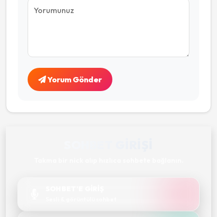
Yorum Gönder
SOHBET GIRIŞI
Takma bir nick alıp hızlıca sohbete bağlanın.
SOHBET'E GİRİŞ
Sesli & görüntülü sohbet