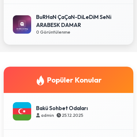
BuRHaN ÇaÇaN-DiLeDiM SeNi
ARABESK DAMAR
0 Görüntülenme
Popüler Konular
Bakü Sohbet Odaları
admin
25.12.2025