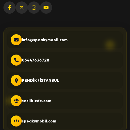
info@speakymobil.com
05447636728
PENDİK / İSTANBUL
seslibizde.com
speakymobil.com