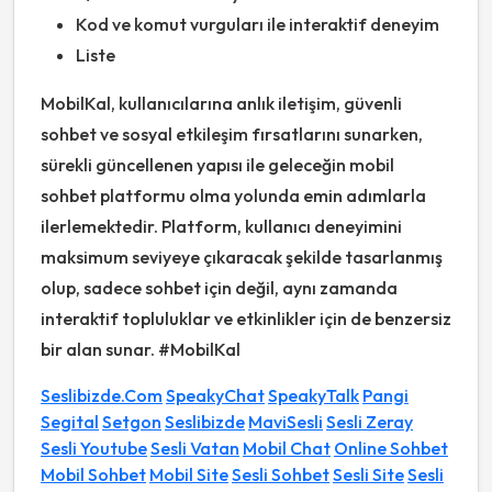
Kod ve komut vurguları ile interaktif deneyim
Liste
MobilKal, kullanıcılarına anlık iletişim, güvenli
sohbet ve sosyal etkileşim fırsatlarını sunarken,
sürekli güncellenen yapısı ile geleceğin mobil
sohbet platformu olma yolunda emin adımlarla
ilerlemektedir. Platform, kullanıcı deneyimini
maksimum seviyeye çıkaracak şekilde tasarlanmış
olup, sadece sohbet için değil, aynı zamanda
interaktif topluluklar ve etkinlikler için de benzersiz
bir alan sunar. #MobilKal
Seslibizde.Com
SpeakyChat
SpeakyTalk
Pangi
Segital
Setgon
Seslibizde
MaviSesli
Sesli Zeray
Sesli Youtube
Sesli Vatan
Mobil Chat
Online Sohbet
Mobil Sohbet
Mobil Site
Sesli Sohbet
Sesli Site
Sesli