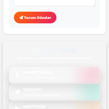
Yorum Gönder
SOHBET GIRIŞI
Takma bir nick alıp hızlıca sohbete bağlanın.
SOHBET'E GİRİŞ
Sesli & görüntülü sohbet
YAZILIMCI
Yeni sistemi hemen dene
YENİ ÜYELİK