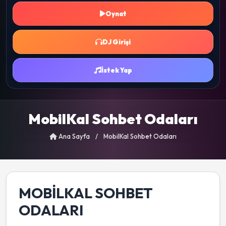
Oynat
DJ Girişi
İstek Yap
MobilKal Sohbet Odaları
Ana Sayfa
/
MobilKal Sohbet Odaları
MOBILKAL SOHBET
ODALARI