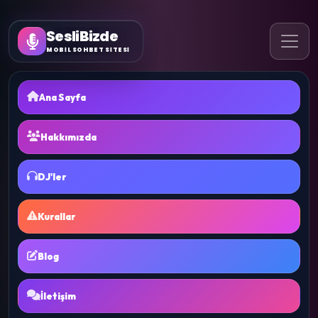
SesliBizde
MOBİL SOHBET SİTESİ
Ana Sayfa
Hakkımızda
DJ'ler
Kurallar
Blog
İletişim