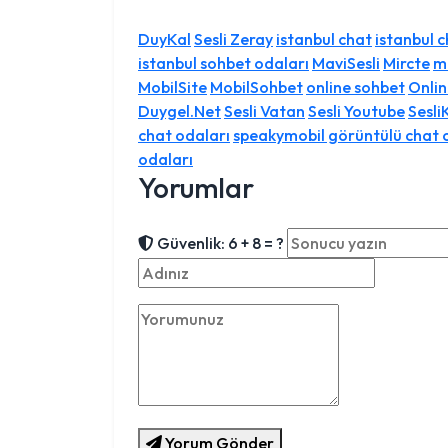
DuyKal
Sesli Zeray
istanbul chat
istanbul 
istanbul sohbet odaları
MaviSesli
Mircte
m
MobilSite
MobilSohbet
online sohbet
Onli
Duygel.Net
Sesli Vatan
Sesli Youtube
Sesli
chat odaları
speakymobil görüntülü chat 
odaları
Yorumlar
Güvenlik: 6 + 8 = ?
Yorum Gönder