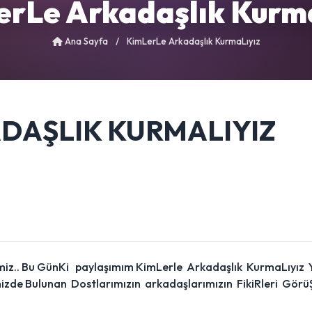
rLe Arkadaşlık Kurm
Ana Sayfa
/
KimLerLe Arkadaşlık KurmaLıyız
DAŞLIK KURMALIYIZ
miz.. Bu GünKi paylaşımım KimLerle Arkadaşlık KurmaLıyız 
de Bulunan Dostlarımızın arkadaşlarımızın FikiRleri GörüŞ