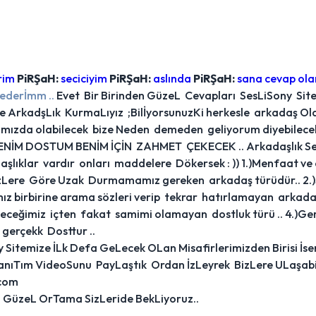
rim
PiRŞaH:
seciciyim
PiRŞaH:
aslında
PiRŞaH:
sana cevap ola
 ederİmm ..
Evet Bir Birinden GüzeL Cevapları SesLiSony Si
le ArkadşLık KurmaLıyız ;BilİyorsunuzKi herkesle arkadaş 
ımızda olabilecek bize Neden demeden geliyorum diyebilecek sı
BENİM DOSTUM BENİM İÇİN ZAHMET ÇEKECEK .. Arkadaşlık Seç
şlıklar vardır onları maddelere Dökersek : )) 1.)Menfaat ve
izLere Göre Uzak Durmamamız gereken arkadaş türüdür.. 2.)S
ız birbirine arama sözleri verip tekrar hatırlamayan arkadaşl
ceğimiz içten fakat samimi olamayan dostluk türü .. 4.)Ger
gerçekk Dosttur ..
Sitemize İLk Defa GeLecek OLan Misafirlerimizden Birisi İsen
anıTım VideoSunu PayLaştık Ordan İzLeyrek BizLere ULaşabi
.com
GüzeL OrTama SizLeride BekLiyoruz..