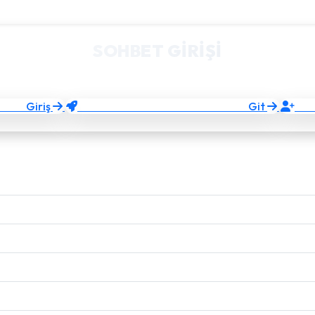
SOHBET GIRIŞI
Takma bir nick alıp hızlıca sohbete bağlanın.
Giriş
YAZILIMCI
Git
YE
sohbet
Yeni sistemi hemen dene