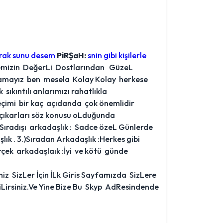
rak sunu desem
PiRŞaH:
snin gibi kişilerle
temizin DeğerLi Dostlarından GüzeL
Olamayız ben mesela Kolay Kolay herkese
kıntılı anlarımızı rahatlıkla
imi bir kaç açıdanda çok önemlidir
 çıkarları söz konusu oLduğunda
ıradışı arkadaşlık : Sadce özeL Günlerde
ık . 3.)Sıradan Arkadaşlık :Herkes gibi
çek arkadaşlaık :İyi ve kötü günde
iz SizLer İçin İLk Giris Sayfamızda SizLere
Lirsiniz.Ve Yine Bize Bu Skyp AdResindende