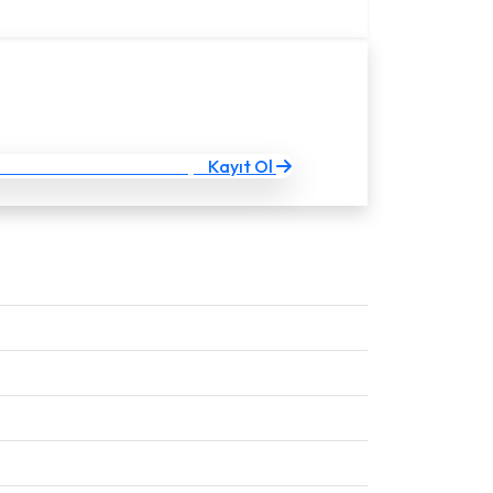
Nİ ÜYELİK
Kayıt Ol
Ücretsiz hızlı kayıt