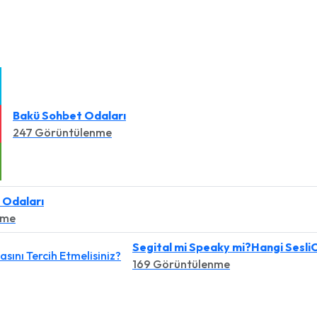
Bakü Sohbet Odaları
247 Görüntülenme
 Odaları
nme
Segital mi Speaky mi?Hangi SesliC
169 Görüntülenme