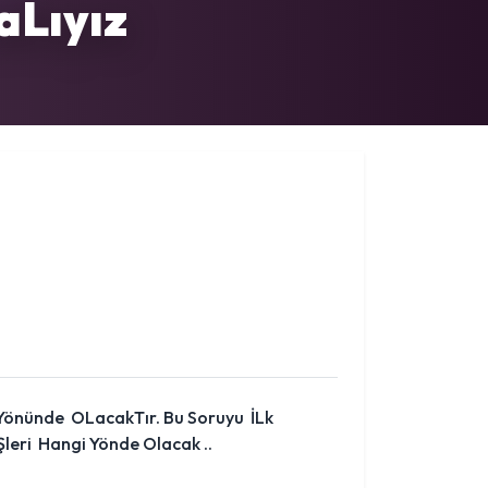
aLıyız
Yönünde OLacakTır. Bu Soruyu İLk
leri Hangi Yönde Olacak ..