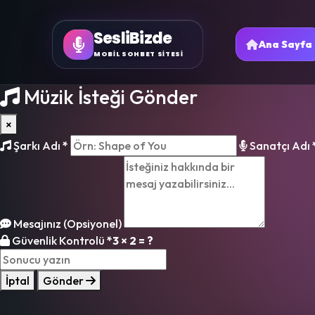
SesliBizde
Ana Sayfa
MOBİL SOHBET SİTESİ
Müzik İsteği Gönder
×
Şarkı Adı
*
Sanatçı Adı
Mesajınız (Opsiyonel)
Güvenlik Kontrolü
*
3 × 2 = ?
İptal
Gönder