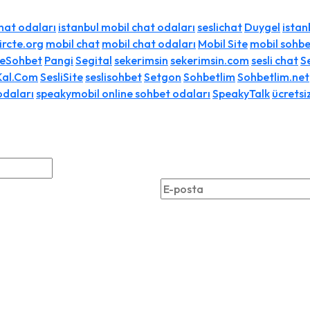
chat odaları
istanbul mobil chat odaları
seslichat
Duygel
istan
ircte.org
mobil chat
mobil chat odaları
Mobil Site
mobil sohb
neSohbet
Pangi
Segital
sekerimsin
sekerimsin.com
sesli chat
Se
Kal.Com
SesliSite
seslisohbet
Setgon
Sohbetlim
Sohbetlim.net
odaları
speakymobil online sohbet odaları
SpeakyTalk
ücretsi