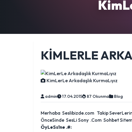
KimLe
KIMLERLE ARKA
KimLerLe Arkadaşlık KurmaLıyız
admin
17.04.2015
87 Okunma
Blog
Merhaba Seslibizde.com Takip SeverLeri
ÖnceSinde SesLi Sony .Com Sohbet Sitemiz
ÖyLeSs!ne .#: