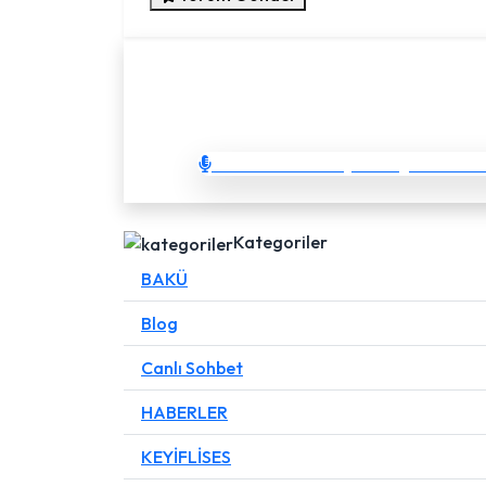
SOHBET'E GİRİŞ
Sesli & görüntülü 
Kategoriler
BAKÜ
Blog
Canlı Sohbet
HABERLER
KEYİFLİSES