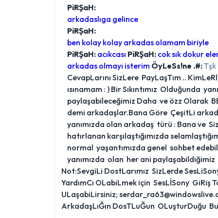
PiRŞaH:
arkadaslıga gelince
PiRŞaH:
ben kolay kolay arkadas olamam biriyle
PiRŞaH:
acıkcası
PiRŞaH:
cok sık dokur ele
arkadas olmayı isterim
ÖyLeSs!ne .#:
Tşk
CevapLarını SizLere PayLaşTım .. KimLeR
ısınamam : ) Bir Sıkıntımız Olduğunda yan
paylaşabileceğimiz Daha ve özz Olarak 
demi arkadaşlar.Bana Göre ÇeşitLi arkada
yanımızda olan arkadaş türü : Bana ve S
hatırlanan karşılaştığımızda selamlaştığım
normal yaşantımızda genel sohbet edebile
yanımızda olan her ani paylaşabildiğimiz 
Not:SevgiLi DostLarımız SizLerde SesLiSony 
YardımCı OLabiLmek için SesLİSony GiRiş T
ULaşabiLirsiniz; serdar_ra63@windowslive
ArkadaşLıĞın DosTLuĞun OLuşturDuğu Bu 