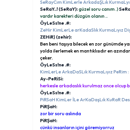
SeRayCım KimLerle ArkadaŞLık KurmaLyız D
SeRaY..! (SeRaY):
güzel soru canım .)
SeRa
vardır karekteri düzgün olanın ..
ÖyLeSs!ne .#:
ZeHir KimLerLe arKadaSlık KurmaLıyız Di
ZEHiR} (zehir):
Ben beni taşıya bilecek en zor günümde ya
yolda ilerlemek en mantıklısıdır en azında
çeker.
ÖyLeSs!ne .#:
KimLerLe ArkaDaSLık KurmaLıyız PeRim : 
Ay-PeRiSi:
herkesle arkadaslık kurulmaz once olcup 
ÖyLeSs!ne .#:
PiRSaH KimLer İLe ArKaDaşLık KuRaR Des
PiRŞaH:
zor bir soru aslında
PiRŞaH:
cünkü insanların içini göremiyorruz