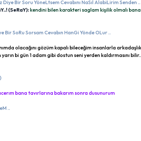
iye Bir Soru YöneLtsem Cevabını NaSıl AlabiLirim Senden ..
Y..! (SeRaY):
kendini bilen karakteri saglam kişilik olmalı ban
ye Bir SoRu Sorsam Cevabın HanGi Yönde OLur ..
nımda olacağını gözüm kapalı bileceğim insanlarla arkadaşlı
n yarın bi gün 1 adam gibi dostun seni yerden kaldırmasını bil
)
bıcerım bana tavırlarına bakarım sonra dusunurum
eM ..