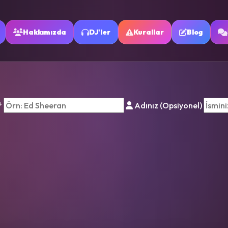
Hakkımızda
DJ'ler
Kurallar
Blog
*
Adınız (Opsiyonel)