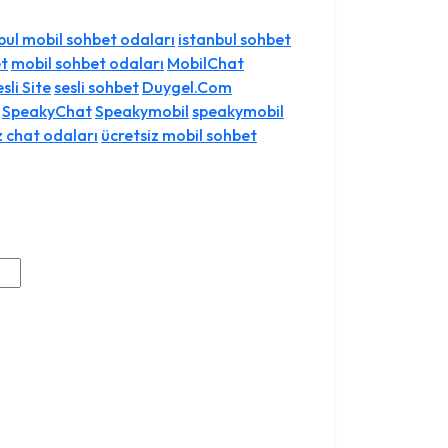
bul mobil sohbet odaları
istanbul sohbet
et
mobil sohbet odaları
MobilChat
sli Site
sesli sohbet
Duygel.Com
SpeakyChat
Speakymobil
speakymobil
z chat odaları
ücretsiz mobil sohbet