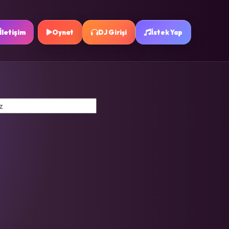
İletişim
Oynat
DJ Girişi
İstek Yap