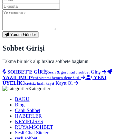
Yorum Gönder
Sohbet Girişi
Takma bir nick alıp hızlıca sohbete bağlanın.
SOHBET'E GİRİŞ
Giriş
Sesli & görüntülü sohbet
YAZILIMCI
Git
YENİ
Yeni sistemi hemen dene
ÜYELİK
Kayıt Ol
Ücretsiz hızlı kayıt
Kategoriler
BAKÜ
Blog
Canlı Sohbet
HABERLER
KEYİFLİSES
RUYAMSOHBET
Sesli Chat Siteleri
sesli sohbet