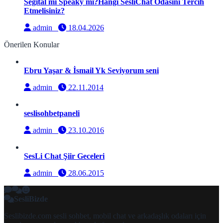
Segital mi Speaky mi?Hangi SesliChat Odasını Tercih
Etmelisiniz?
admin
18.04.2026
Önerilen Konular
Ebru Yaşar & İsmail Yk Seviyorum seni
admin
22.11.2014
seslisohbetpaneli
admin
23.10.2016
SesLi Chat Şiir Geceleri
admin
28.06.2015
SesliBizde
Seslibizde.com sesli sohbet, mobil chat ve arkadaşlık odaları için