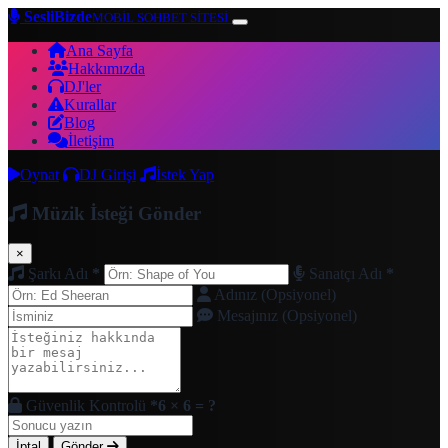
SesliBizde
MOBİL SOHBET SİTESİ
Ana Sayfa
Hakkımızda
DJ'ler
Kurallar
Blog
İletişim
Oynat
DJ Girişi
İstek Yap
Müzik İsteği Gönder
×
Şarkı Adı
*
Sanatçı Adı
*
Adınız (Opsiyonel)
Mesajınız (Opsiyonel)
Güvenlik Kontrolü
*
6 × 6 = ?
İptal
Gönder