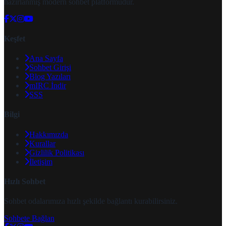
hazırlanmış modern sohbet platformudur.
Keşfet
Ana Sayfa
Sohbet Girişi
Blog Yazıları
mIRC İndir
SSS
Bilgi
Hakkımızda
Kurallar
Gizlilik Politikası
İletişim
Hızlı Sohbet
Sohbet odalarımıza hızlı şekilde bağlantı kurabilirsiniz.
Sohbete Bağlan