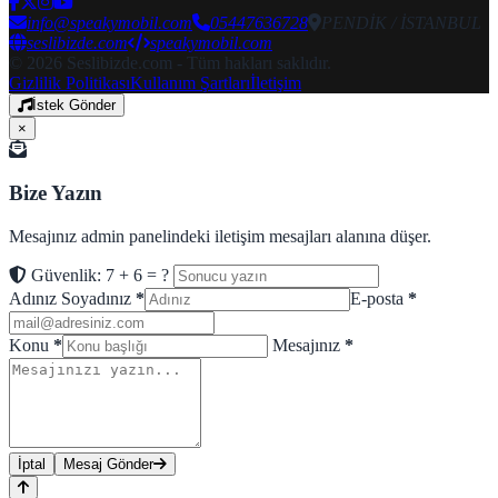
info@speakymobil.com
05447636728
PENDİK / İSTANBUL
seslibizde.com
speakymobil.com
© 2026 Seslibizde.com - Tüm hakları saklıdır.
Gizlilik Politikası
Kullanım Şartları
İletişim
İstek Gönder
×
Bize Yazın
Mesajınız admin panelindeki iletişim mesajları alanına düşer.
Güvenlik: 7 + 6 = ?
Adınız Soyadınız
*
E-posta
*
Konu
*
Mesajınız
*
İptal
Mesaj Gönder