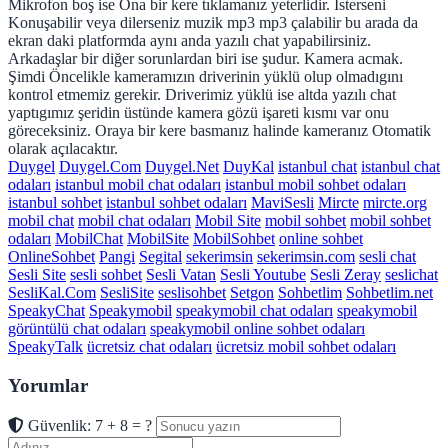
Mikrofon boş ise Ona bir kere tıklamanız yeterlidir. İsterseni
Konuşabilir veya dilerseniz muzik mp3 mp3 çalabilir bu arada da
ekran daki platformda aynı anda yazılı chat yapabilirsiniz.
Arkadaşlar bir diğer sorunlardan biri ise şudur. Kamera acmak.
Şimdi Öncelikle kameramızın driverinin yüklü olup olmadıgını
kontrol etmemiz gerekir. Driverimiz yüklü ise altda yazılı chat
yaptıgımız şeridin üstünde kamera gözü işareti kısmı var onu
göreceksiniz. Oraya bir kere basmanız halinde kameranız Otomatik
olarak açılacaktır.
Duygel
Duygel.Com
Duygel.Net
DuyKal
istanbul chat
istanbul chat
odaları
istanbul mobil chat odaları
istanbul mobil sohbet odaları
istanbul sohbet
istanbul sohbet odaları
MaviSesli
Mircte
mircte.org
mobil chat
mobil chat odaları
Mobil Site
mobil sohbet
mobil sohbet
odaları
MobilChat
MobilSite
MobilSohbet
online sohbet
OnlineSohbet
Pangi
Segital
sekerimsin
sekerimsin.com
sesli chat
Sesli Site
sesli sohbet
Sesli Vatan
Sesli Youtube
Sesli Zeray
seslichat
SesliKal.Com
SesliSite
seslisohbet
Setgon
Sohbetlim
Sohbetlim.net
SpeakyChat
Speakymobil
speakymobil chat odaları
speakymobil
görüntülü chat odaları
speakymobil online sohbet odaları
SpeakyTalk
ücretsiz chat odaları
ücretsiz mobil sohbet odaları
Yorumlar
Güvenlik: 7 + 8 = ?