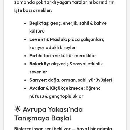
zamanda çok farklı yaşam tarzlarını barındırır.
İşte bazı örnekler:
Beşiktaş:
genç, enerjik, sahil & kahve
kültürü
Levent & Maslak:
plaza çalışanları,
kariyer odaklı bireyler
Fatih:
tarih ve kültür meraklıları
Bakırköy:
alışveriş & sosyal etkinlik
sevenler
Sarıyer:
doğa, orman, sahil yürüyüşleri
Avcılar & Küçükçekmece:
öğrenci
nüfusu & genç topluluklar
🌟 Avrupa Yakası’nda
Tanışmaya Başla!
Binlerce insan seni bekliyor — hayat bir adımla