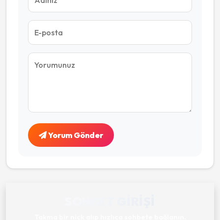
Yorum Gönder
SOHBET GIRIŞI
Takma bir nick alıp hızlıca sohbete bağlanın.