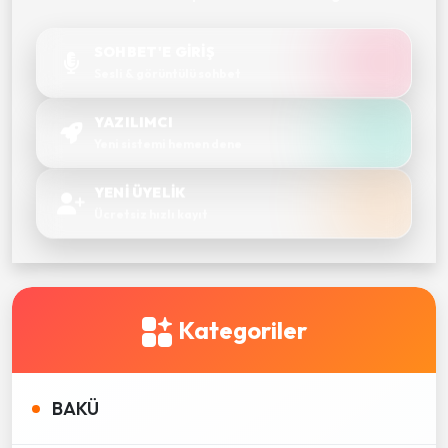
SOHBET'E GİRİŞ
Sesli & görüntülü sohbet
YAZILIMCI
Yeni sistemi hemen dene
YENİ ÜYELİK
Ücretsiz hızlı kayıt
Kategoriler
BAKÜ