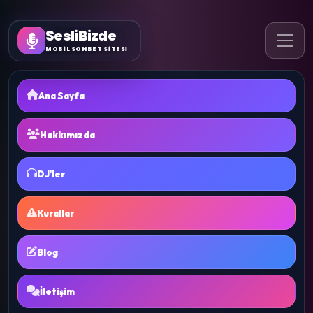
SesliBizde
MOBİL SOHBET SİTESİ
Ana Sayfa
Hakkımızda
DJ'ler
Kurallar
Blog
İletişim