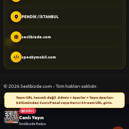
PENDİK / İSTANBUL
seslibizde.com
speakymobil.com
© 2026 Seslibizde.com - Tüm hakları saklıdır.
Gizlilik Politikası
Kullanım Şartları
İletişim
Yayın URL tanımlı değil. Admin > Ayarlar > Yayın Ayarları
bölümünden SonicPanel veya Harici Stream URL girin.
CANLI
Canlı Yayın
Seslibizde Radyo