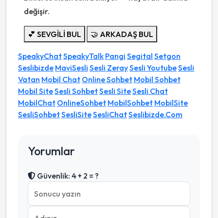
değişir.
💕 SEVGİLİ BUL
🤝 ARKADAŞ BUL
SpeakyChat
SpeakyTalk
Pangi
Segital
Setgon
Seslibizde
MaviSesli
Sesli Zeray
Sesli Youtube
Sesli
Vatan
Mobil Chat
Online Sohbet
Mobil Sohbet
Mobil Site
Sesli Sohbet
Sesli Site
Sesli Chat
MobilChat
OnlineSohbet
MobilSohbet
MobilSite
SesliSohbet
SesliSite
SesliChat
Seslibizde.Com
Yorumlar
Güvenlik: 4 + 2 = ?