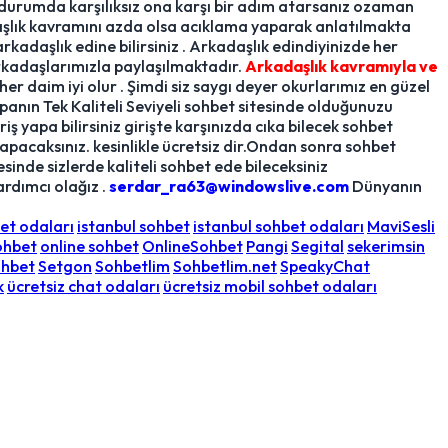
u durumda karşılıksız ona karşı bir adım atarsanız ozaman
daşlık kavramını azda olsa acıklama yaparak anlatılmakta
rkadaşlık edine bilirsiniz . Arkadaşlık edindiyinizde her
rkadaşlarımızla paylaşılmaktadır.
Arkadaşlık kavramıyla ve
 her daim iyi olur . Şimdi siz saygı deyer okurlarımız en güzel
n Tek Kaliteli Seviyeli sohbet sitesinde olduğunuzu
ş yapa bilirsiniz girişte karşınızda cıka bilecek sohbet
ş yapacaksınız. kesinlikle ücretsiz dir.Ondan sonra sohbet
sinde sizlerde kaliteli sohbet ede bileceksiniz
rdımcı olağız .
serdar_ra63@windowslive.com
Dünyanın
et odaları
istanbul sohbet
istanbul sohbet odaları
MaviSesli
ohbet
online sohbet
OnlineSohbet
Pangi
Segital
sekerimsin
ohbet
Setgon
Sohbetlim
Sohbetlim.net
SpeakyChat
k
ücretsiz chat odaları
ücretsiz mobil sohbet odaları