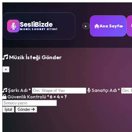
SesliBizde
Ana Sayfa
MOBİL SOHBET SİTESİ
Müzik İsteği Gönder
×
Şarkı Adı
*
Sanatçı Adı
*
Güvenlik Kontrolü
*
6 × 4 = ?
İptal
Gönder