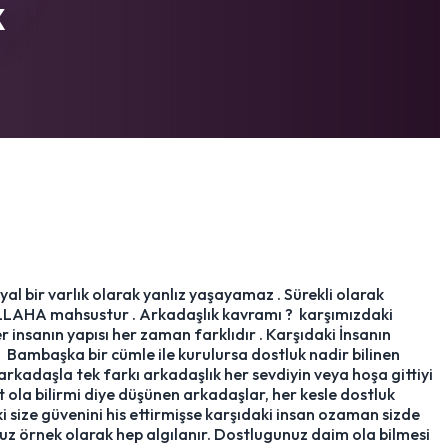
k
al bir varlık olarak yanlız yaşayamaz . Sürekli olarak
e ALLAHA mahsustur . Arkadaşlık kavramı ? karşımızdaki
r insanın yapısı her zaman farklıdır . Karşıdaki İnsanın
 Bambaşka bir cümle ile kurulursa dostluk nadir bilinen
rkadaşla tek farkı arkadaşlık her sevdiyin veya hoşa gittiyi
t ola bilirmi diye düşünen arkadaşlar, her kesle dostluk
ki size güvenini his ettirmişse karşıdaki insan ozaman sizde
z örnek olarak hep algılanır. Dostlugunuz daim ola bilmesi