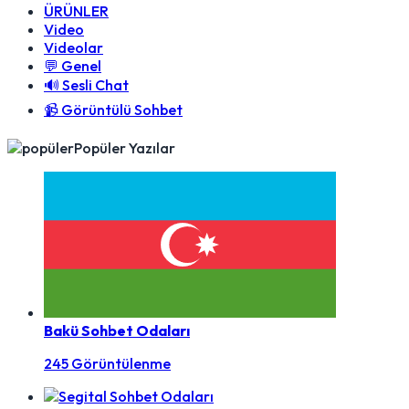
ÜRÜNLER
Video
Videolar
💬 Genel
🔊 Sesli Chat
📹 Görüntülü Sohbet
Popüler Yazılar
Bakü Sohbet Odaları
245 Görüntülenme