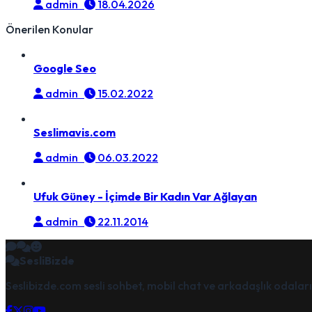
admin
18.04.2026
Önerilen Konular
Google Seo
admin
15.02.2022
Seslimavis.com
admin
06.03.2022
Ufuk Güney - İçimde Bir Kadın Var Ağlayan
admin
22.11.2014
SesliBizde
Seslibizde.com sesli sohbet, mobil chat ve arkadaşlık odala