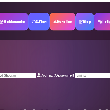
Hakkımızda
DJ'ler
Kurallar
Blog
İlet
Adınız (Opsiyonel)