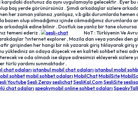
ki karşıdaki dostunuz da aynı uygulamayla gelecektir . Eyer b
 olup baş yerde görünürsünüz . Şimdi arkadaşlar sizlere arka
inen her zaman yalansız ,yanlışsız, v.b gibi durumlarda hemen a
da bazen olup olmadığımız içinde cıkmadığımız durumlarda a
ı arkadaşlık edine bilinir . Dostluk ise yanlız bir tane olunursa
nız temeni ederiz .
NoT : Türkiyenin Ve Avrupanı
arakdaşlar ?ınternet explorer , Mozila dan veya yandex den giri
isafir girişinden her hangi bir nik yazarak giriş tıklayarak giri
u yüklediniz an odaya düşecek ve en kaliteli sohbet sitesi adre
erecek ve oda olmadı ise skpye adresimizi ekleyerek sizlere ya
 her türlü yardımı sunmaktadır .
ul chat odaları
istanbul mobil chat odaları
istanbul mobil sohb
obil sohbet
mobil sohbet odaları
MobilChat
MobilSite
MobilS
esli Youtube
Sesli Zeray
seslichat
SesliKal.Com
SesliSite
seslis
lü chat odaları
speakymobil online sohbet odaları
SpeakyTal