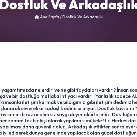
Dostluk Ve Arkadaşlı
Ana Sayfa
/
Dostluk Ve Arkadaşlık
 yaşamtımızda nelerdir ve ne gibi faydaları vardır ? İnsan sosy
aşa ve bir dostluğa mutlaka ihtiyacı vardır . Yanlızlık sadec
i insanla iletişim kurmak ve bildigimiz gibi iletişim dedimiz he
lanarak severek arkadaşlık edine biliniyor. Dostluk kavramı ?
Kavramını biraz acalım siz saygı deyer okurlarımız. Dostluğun a
her zaman tek bir kişi olarak yapılması mükeleftir. Herkes dos
 yapılması daha güvenilir olur . Arkadaşlık ettikten sonra eyer
iyi edinerek dünya genelinde yapılacak olan güzel dostluğunu