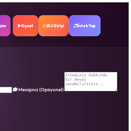
işim
Oynat
DJ Girişi
İstek Yap
Mesajınız (Opsiyonel)