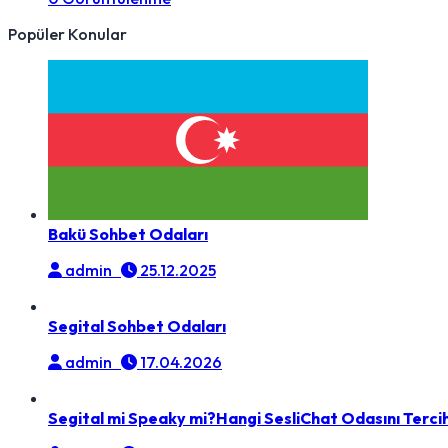
Popüler Konular
Bakü Sohbet Odaları
admin
25.12.2025
Segital Sohbet Odaları
admin
17.04.2026
Segital mi Speaky mi?Hangi SesliChat Odasını Tercih