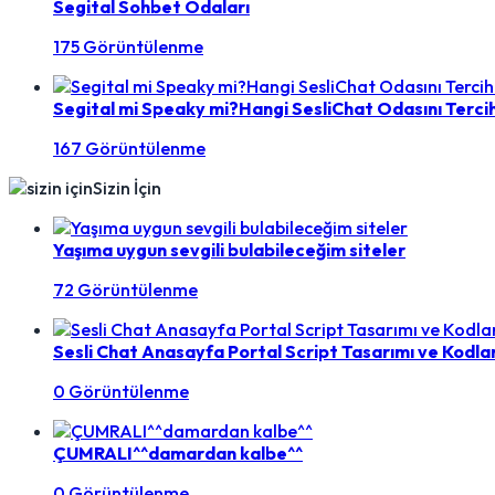
Segital Sohbet Odaları
175 Görüntülenme
Segital mi Speaky mi?Hangi SesliChat Odasını Tercih
167 Görüntülenme
Sizin İçin
Yaşıma uygun sevgili bulabileceğim siteler
72 Görüntülenme
Sesli Chat Anasayfa Portal Script Tasarımı ve Kodl
0 Görüntülenme
ÇUMRALI^^damardan kalbe^^
0 Görüntülenme