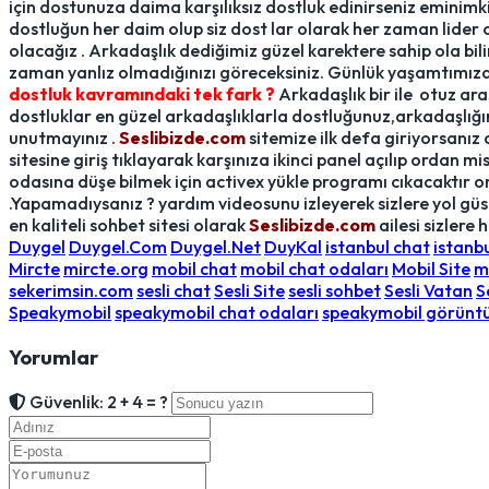
için dostunuza daima karşılıksız dostluk edinirseniz eminim
dostluğun her daim olup siz dost lar olarak her zaman lider
olacağız . Arkadaşlık dediğimiz güzel karektere sahip ola bil
zaman yanlız olmadığınızı göreceksiniz. Günlük yaşamtımız
dostluk kavramındaki tek fark ?
Arkadaşlık bir ile otuz aras
dostluklar en güzel arkadaşlıklarla dostluğunuz,arkadaşlığı
unutmayınız
.
Seslibizde.com
sitemize ilk defa giriyorsanız 
sitesine giriş tıklayarak karşınıza ikinci panel açılıp ordan m
odasına düşe bilmek için activex yükle programı cıkacaktır on
.Yapamadıysanız ? yardım videosunu izleyerek sizlere yol güst
en kaliteli sohbet sitesi olarak
Seslibizde.com
ailesi sizlere
Duygel
Duygel.Com
Duygel.Net
DuyKal
istanbul chat
istanb
Mircte
mircte.org
mobil chat
mobil chat odaları
Mobil Site
m
sekerimsin.com
sesli chat
Sesli Site
sesli sohbet
Sesli Vatan
S
Speakymobil
speakymobil chat odaları
speakymobil görüntü
Yorumlar
Güvenlik: 2 + 4 = ?