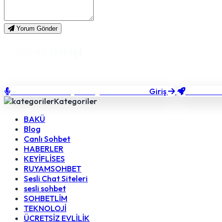
Yorum Gönder
Sohbet Girişi
Takma bir nick alıp hızlıca sohbete bağlanın.
SOHBET'E GİRİŞ
Giriş
YAZILIM
Sesli & görüntülü sohbet
Kategoriler
BAKÜ
Blog
Canlı Sohbet
HABERLER
KEYİFLİSES
RUYAMSOHBET
Sesli Chat Siteleri
sesli sohbet
SOHBETLİM
TEKNOLOJİ
ÜCRETSİZ EVLİLİK