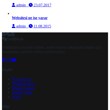
admin
23.07.2017
Websitesi ne işe yarar
admin
11.08.2015
SesliBizde
Seslibizde.com sesli sohbet, mobil chat ve arkadaşlık odaları için
hazırlanmış modern sohbet platformudur.
Keşfet
Ana Sayfa
Sohbet Girişi
Blog Yazıları
mIRC İndir
SSS
Bilgi