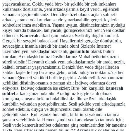
yaşayacaksınız. Çoklu yada bire- bir şekilde bir çok imkanları
kullanarak dostlarınla, yeni arkadaşlarınla keyif verici, eğlenceli
zamanları geçirebilirsiniz. Denizliye özel olarak açılan sohbet-
arkadaş arama odalarından sende yararlanabilir, gerçek kişilerle
sohbetlere imza atabilirsin. Yaşına uygun, düşüncelerinizin uyduğu
kişiyi burada bulacak, tanıyacak, görüşeceksiniz! Sen; Yeni dostlar
edinecek
Kameralı
arkadaşını bulacak
Sesli
diyaloglar kuracak
Gerçek bir sevgiyi bulacaksın! Hayallerinizi gerçeğe dönüştürün,
seveceğiniz insanla sürekli bir arada olun! Sizlerde İnternet
üzerinden yeni arkadaşlarınızı canlı,
görüntülü
olarak bulun
kurulan; Arkadaşlıklarınız Dostluklarınız Muhabbetleriniz uzun
süreli sürsün! Devamlı olarak yeni arkadaşlarınızla bir arada nezih,
kaliteli ortamlar yaşayacaksınız. Denizli’den vede diğer illerden
katılan kişilerle hep bir araya gelin, ortak buluşma noktanız’da her
zaman eğlenceli vakitleri birlikte geçirin. Artık evlilik zamanınızın
geldiğini düşünüyorsanız o zaman sizi; İzdivaç odamıza davet
ediyoruz. İzdivaç odasında ise sizler; Bire- bir, karşılıklı
kameralı
sohbet
arkadaşınızı bulabilir. Aradığınız kişiyle canlı olarak
konuşma, tanışma imkanı bulabilirsiniz. İlinize özel arkadaşlık
kurabilir, yakından görüşebilirsiniz. Sesli şekilde yeni arkadaşınızla
sohbet edebilir, duygu ve düşüncenizi canlı olarak dile
getirebilirsiniz. Ruh eşinizi bulabilir, birbirinizi yakından tanıma
şansını verebilirsiniz. Hemen şimdi yeni arkadaşınızı tanımak için;
Sesli vede kameralı sohbet odalarına giriş resimlerinden bir tanesine
Tıkla, yeni arkadaşınla hemen buluş. ** Arkadaşlık odalarına giriş