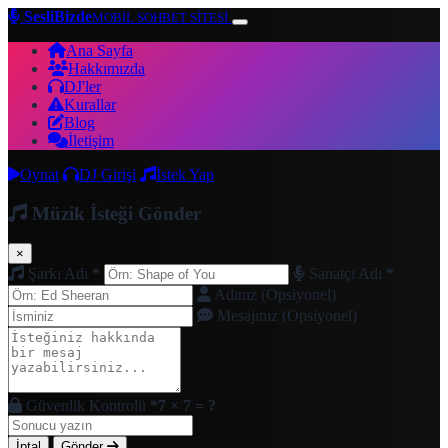
SesliBizde
MOBİL SOHBET SİTESİ
Ana Sayfa
Hakkımızda
DJ'ler
Kurallar
Blog
İletişim
Oynat
DJ Girişi
İstek Yap
Müzik İsteği Gönder
×
Şarkı Adı
*
Sanatçı Adı
*
Adınız (Opsiyonel)
Mesajınız (Opsiyonel)
Güvenlik Kontrolü
*
7 × 7 = ?
İptal
Gönder