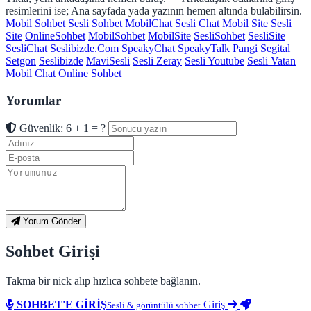
resimlerini ise; Ana sayfada yada yazının hemen altında bulabilirsin.
Mobil Sohbet
Sesli Sohbet
MobilChat
Sesli Chat
Mobil Site
Sesli
Site
OnlineSohbet
MobilSohbet
MobilSite
SesliSohbet
SesliSite
SesliChat
Seslibizde.Com
SpeakyChat
SpeakyTalk
Pangi
Segital
Setgon
Seslibizde
MaviSesli
Sesli Zeray
Sesli Youtube
Sesli Vatan
Mobil Chat
Online Sohbet
Yorumlar
Güvenlik: 6 + 1 = ?
Yorum Gönder
Sohbet Girişi
Takma bir nick alıp hızlıca sohbete bağlanın.
SOHBET'E GİRİŞ
Giriş
Sesli & görüntülü sohbet