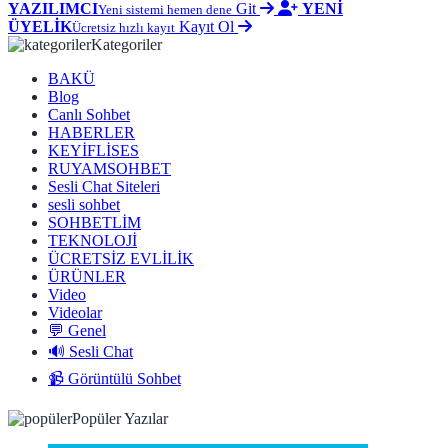
YAZILIMCI
Git
YENİ
Yeni sistemi hemen dene
ÜYELİK
Kayıt Ol
Ücretsiz hızlı kayıt
Kategoriler
BAKÜ
Blog
Canlı Sohbet
HABERLER
KEYİFLİSES
RUYAMSOHBET
Sesli Chat Siteleri
sesli sohbet
SOHBETLİM
TEKNOLOJİ
ÜCRETSİZ EVLİLİK
ÜRÜNLER
Video
Videolar
💬 Genel
🔊 Sesli Chat
📹 Görüntülü Sohbet
Popüler Yazılar