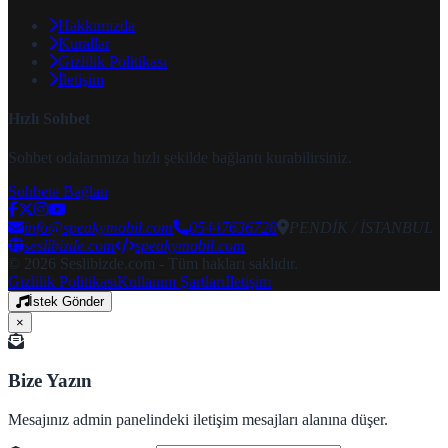
Hakkımızda
Kurallar
Gizlilik Politikası
İletişim
Hızlı Sohbet
Sohbet odalarımıza hızlı şekilde bağlantı kurabilirsiniz.
Sohbete Bağlan
info@speakymobil.com
05447636728
PENDİK / İSTANBUL
seslibizde.com
speakymobil.com
© 2026 Seslibizde.com - Tüm hakları saklıdır.
Gizlilik Politikası
Kullanım Şartları
İletişim
İstek Gönder
×
Bize Yazın
Mesajınız admin panelindeki iletişim mesajları alanına düşer.