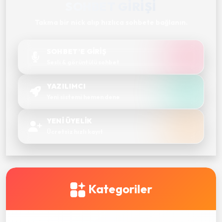
SOHBET GIRIŞI
Takma bir nick alıp hızlıca sohbete bağlanın.
SOHBET'E GİRİŞ
Sesli & görüntülü sohbet
YAZILIMCI
Yeni sistemi hemen dene
YENİ ÜYELİK
Ücretsiz hızlı kayıt
Kategoriler