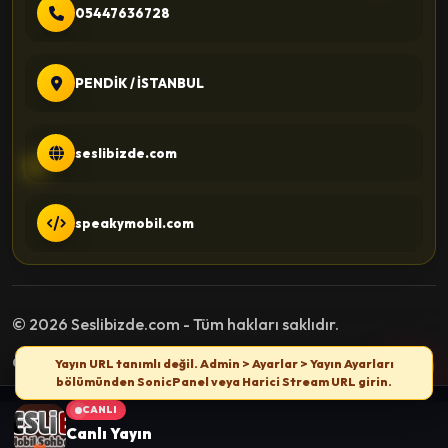
05447636728
PENDİK / İSTANBUL
seslibizde.com
speakymobil.com
© 2026 Seslibizde.com - Tüm hakları saklıdır.
Gizlilik Politikası
Kullanım Şartları
İletişim
Yayın URL tanımlı değil. Admin > Ayarlar > Yayın Ayarları
bölümünden SonicPanel veya Harici Stream URL girin.
CANLI
Canlı Yayın