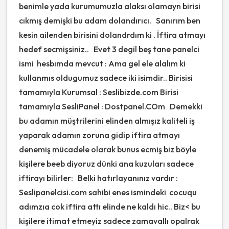
benimle yada kurumumuzla alaksı olamayn birisi
cıkmış demişki bu adam dolandırıcı. Sanırım ben
kesin ailenden birisini dolandrdım ki . İftira atmayı
hedef secmişsiniz.. Evet 3 degil beş tane panelci
ismi hesbımda mevcut : Ama gel ele alalım ki
kullanmıs oldugumuz sadece iki isimdir.. Birisisi
tamamıyla Kurumsal : Seslibizde.com Birisi
tamamıyla SesliPanel : Dostpanel.COm Demekki
bu adamın müştrilerini elinden almışız kaliteli iş
yaparak adamın zoruna gidip iftira atmayı
denemiş mücadele olarak bunus ecmiş biz böyle
kişilere beeb diyoruz dünki ana kuzuları sadece
iftirayı bilirler: Belki hatırlayanınız vardır :
Seslipanelcisi.com sahibi enes ismindeki cocuqu
adımzıa cok iftira attı elinde ne kaldı hic.. Biz< bu
kişilere itimat etmeyiz sadece zamavallı opalrak