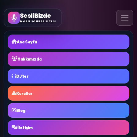
SesliBizde
MOBİL SOHBET SİTESİ
Ana Sayfa
Hakkımızda
DJ'ler
Kurallar
Blog
İletişim