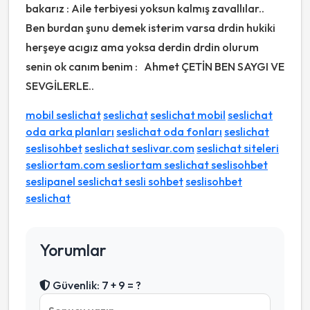
bakarız : Aile terbiyesi yoksun kalmış zavallılar..
Ben burdan şunu demek isterim varsa drdin hukiki
herşeye acıgız ama yoksa derdin drdin olurum
senin ok canım benim : Ahmet ÇETİN BEN SAYGI VE
SEVGİLERLE..
mobil seslichat
seslichat
seslichat mobil
seslichat
oda arka planları
seslichat oda fonları
seslichat
seslisohbet
seslichat seslivar.com
seslichat siteleri
sesliortam.com sesliortam seslichat seslisohbet
seslipanel seslichat sesli sohbet
seslisohbet
seslichat
Yorumlar
Güvenlik: 7 + 9 = ?