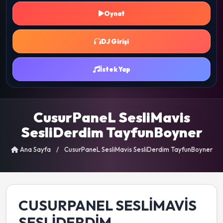
Oynat
DJ Girişi
İstek Yap
CusurPaneL SesliMavis
SesliDerdim TayfunBoyner
Ana Sayfa
/
CusurPaneL SesliMavis SesliDerdim TayfunBoyner
CUSURPANEL SESLIMAVIS
SESLIDERDIM