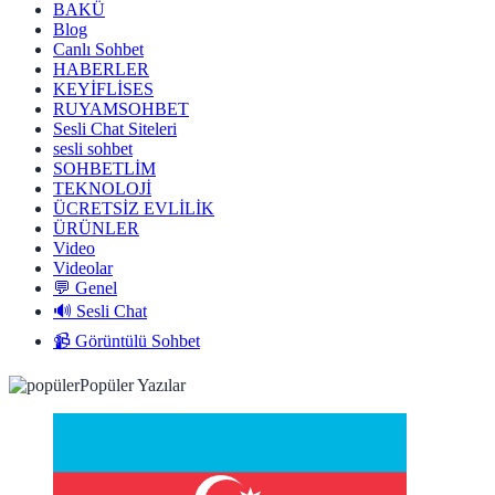
BAKÜ
Blog
Canlı Sohbet
HABERLER
KEYİFLİSES
RUYAMSOHBET
Sesli Chat Siteleri
sesli sohbet
SOHBETLİM
TEKNOLOJİ
ÜCRETSİZ EVLİLİK
ÜRÜNLER
Video
Videolar
💬 Genel
🔊 Sesli Chat
📹 Görüntülü Sohbet
Popüler Yazılar