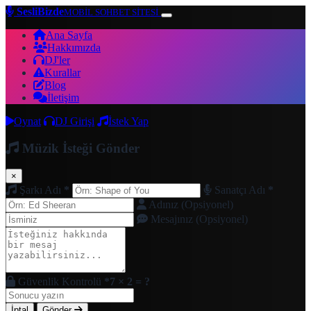
SesliBizde
MOBİL SOHBET SİTESİ
Ana Sayfa
Hakkımızda
DJ'ler
Kurallar
Blog
İletişim
Oynat
DJ Girişi
İstek Yap
Müzik İsteği Gönder
×
Şarkı Adı
*
Sanatçı Adı
*
Adınız (Opsiyonel)
Mesajınız (Opsiyonel)
Güvenlik Kontrolü
*
7 × 2 = ?
İptal
Gönder