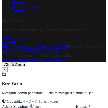
Kurallar
Gizlilik Politikası
İletişim
Hızlı Sohbet
Sohbet odalarımıza hızlı şekilde bağlantı kurabilirsiniz.
Sohbete Bağlan
info@speakymobil.com
05447636728
PENDİK / İSTANBUL
seslibizde.com
speakymobil.com
© 2026 Seslibizde.com - Tüm hakları saklıdır.
Gizlilik Politikası
Kullanım Şartları
İletişim
İstek Gönder
×
Bize Yazın
Mesajınız admin panelindeki iletişim mesajları alanına düşer.
Güvenlik: 4 + 7 = ?
Adınız Soyadınız
*
E-posta
*