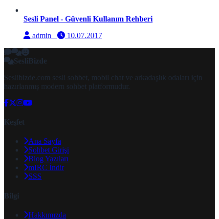
Sesli Panel - Güvenli Kullanım Rehberi
admin
10.07.2017
SesliBizde
Seslibizde.com sesli sohbet, mobil chat ve arkadaşlık odaları için
hazırlanmış modern sohbet platformudur.
Keşfet
Ana Sayfa
Sohbet Girişi
Blog Yazıları
mIRC İndir
SSS
Bilgi
Hakkımızda