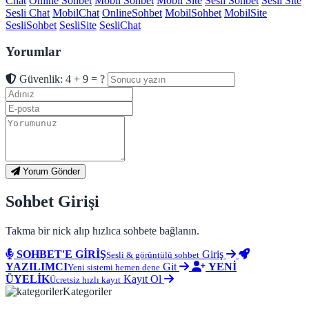
Chat
Online Sohbet
Mobil Sohbet
Mobil Site
Sesli Sohbet
Sesli Site
Sesli Chat
MobilChat
OnlineSohbet
MobilSohbet
MobilSite
SesliSohbet
SesliSite
SesliChat
Yorumlar
Güvenlik: 4 + 9 = ?
Yorum Gönder
Sohbet Girişi
Takma bir nick alıp hızlıca sohbete bağlanın.
SOHBET'E GİRİŞ
Giriş
Sesli & görüntülü sohbet
YAZILIMCI
Git
YENİ
Yeni sistemi hemen dene
ÜYELİK
Kayıt Ol
Ücretsiz hızlı kayıt
Kategoriler