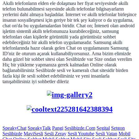
Akıllı telefonların elden ele dolaşması her fiyat seviyesinde akıllı
telefon bulunabilmesi sayesinde akıllı telefonlar bilgisayarların
yerlerini dahi almaya başladılar. İnternet ve akıllı telefonlar birleşince
insanın sosyalleşmesi için geriye bir tek şey kalıyor o da uygulama,
chat on'da bu uygulamalardan biridir.
Chat on
; İnteneti olan
android
işletim sistemli
akıllı telefonunuza kurabileceğiniz,
samsung
telefonları olan kişilerle görüntülü yada görüntüsüz sohbet
edebileceğiniz bir
akıllı telefon uygulamasıdır
. Samsung akıllı
telefonlarında hazır olarak gelen
Chat on
uygulamasını
Samsung
ID
'niz ile oturum açarak kullanabiliyorsunuz. Ama bizim elimizde
daha güzel bir sohbet sitesi olan Seslibizde var Size ondan verelim
Hiç bir yükleme yapmanıza gerek kalmadan Online olarak
bağlanabilirsiniz Seslibizde sesli ve kameralı chat sitesidir birden
fazla kişi ile sesli sohbet edebilirsiniz ve yeni insanlarla
tanışabilirsiniz iyi sohbetler dileriz
SpeakyChat
SpeakyTalk
Pangi
Seslibizde.Com
Segital
Setgon
Seslibizde
MaviSesli
Sesli Zeray
Sesli Youtube
Sesli Vatan
Mobil