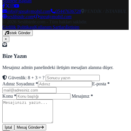
Sohbete Bağlan
info@speakymobil.com
05447636728
PENDİK / İSTANBUL
seslibizde.com
speakymobil.com
© 2026 Seslibizde.com - Tüm hakları saklıdır.
Gizlilik Politikası
Kullanım Şartları
İletişim
İstek Gönder
×
Bize Yazın
Mesajınız admin panelindeki iletişim mesajları alanına düşer.
Güvenlik: 8 + 3 = ?
Adınız Soyadınız
*
E-posta
*
Konu
*
Mesajınız
*
İptal
Mesaj Gönder