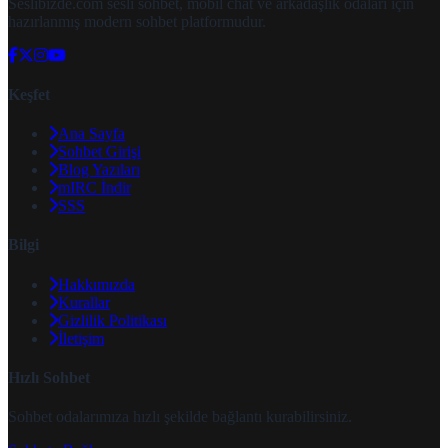
Seslibizde.com sesli sohbet, mobil chat ve arkadaşlık odaları için
hazırlanmış modern sohbet platformudur.
Keşfet
Ana Sayfa
Sohbet Girişi
Blog Yazıları
mIRC İndir
SSS
Bilgi
Hakkımızda
Kurallar
Gizlilik Politikası
İletişim
Hızlı Sohbet
Sohbet odalarımıza hızlı şekilde bağlantı kurabilirsiniz.