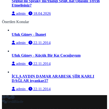
Segital mi Speaky mi?Hangi SesliChat Odasını Tercih
Etmelisiniz?
admin
18.04.2026
Önerilen Konular
Ufuk Güney - İhanet
admin
22.11.2014
Ufuk Güney - Küçük Bir Kız Çocuğuyum
admin
22.11.2014
İCLA AYDIN DAMAR ARABESK ŞİİR KARLI
DAĞLAR isyankar27
admin
22.11.2014
SesliBizde