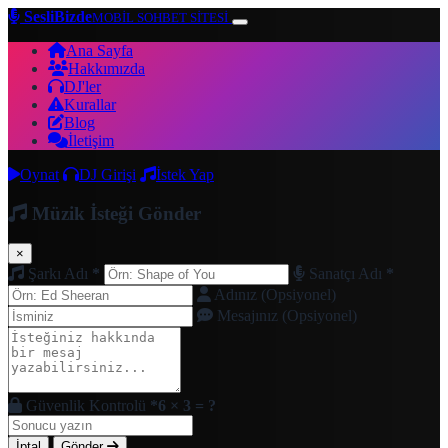
SesliBizde
MOBİL SOHBET SİTESİ
Ana Sayfa
Hakkımızda
DJ'ler
Kurallar
Blog
İletişim
Oynat
DJ Girişi
İstek Yap
Müzik İsteği Gönder
×
Şarkı Adı
*
Sanatçı Adı
*
Adınız (Opsiyonel)
Mesajınız (Opsiyonel)
Güvenlik Kontrolü
*
6 × 3 = ?
İptal
Gönder