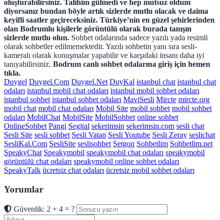
oluşturabilirsiniz. Talihim gülmedi ve hep mutsuz oldum
diyorsanız bundan böyle artık sizlerde mutlu olacak ve daima
keyifli saatler geçireceksiniz. Türkiye’nin en güzel şehirlerinden
olan Bodrumlu kişilerle görüntülü olarak burada tanışın
sizlerde mutlu olun.
Sohbet odalarında sadece yazılı yada resimli
olarak sohbetler edilmemektedir. Yazılı sohbetin yanı sıra sesli-
kameralı olarak konuşmalar yapabilir ve karşıdaki insanı daha iyi
tanıyabilirsiniz.
Bodrum canlı sohbet odalarına giriş için hemen
tıkla.
Duygel
Duygel.Com
Duygel.Net
DuyKal
istanbul chat
istanbul chat
odaları
istanbul mobil chat odaları
istanbul mobil sohbet odaları
istanbul sohbet
istanbul sohbet odaları
MaviSesli
Mircte
mircte.org
mobil chat
mobil chat odaları
Mobil Site
mobil sohbet
mobil sohbet
odaları
MobilChat
MobilSite
MobilSohbet
online sohbet
OnlineSohbet
Pangi
Segital
sekerimsin
sekerimsin.com
sesli chat
Sesli Site
sesli sohbet
Sesli Vatan
Sesli Youtube
Sesli Zeray
seslichat
SesliKal.Com
SesliSite
seslisohbet
Setgon
Sohbetlim
Sohbetlim.net
SpeakyChat
Speakymobil
speakymobil chat odaları
speakymobil
görüntülü chat odaları
speakymobil online sohbet odaları
SpeakyTalk
ücretsiz chat odaları
ücretsiz mobil sohbet odaları
Yorumlar
Güvenlik: 2 + 4 = ?