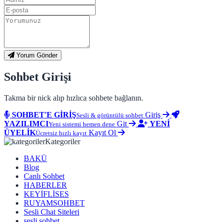
Yorum Gönder
Sohbet Girişi
Takma bir nick alıp hızlıca sohbete bağlanın.
SOHBET'E GİRİŞ
Giriş
Sesli & görüntülü sohbet
YAZILIMCI
Git
YENİ
Yeni sistemi hemen dene
ÜYELİK
Kayıt Ol
Ücretsiz hızlı kayıt
Kategoriler
BAKÜ
Blog
Canlı Sohbet
HABERLER
KEYİFLİSES
RUYAMSOHBET
Sesli Chat Siteleri
sesli sohbet