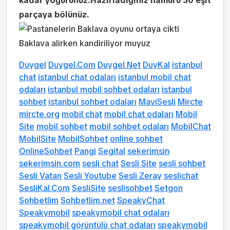
kadar yoğurunuz.Hazırladığınız hamuru 30 eşit
parçaya bölünüz.
Duygel
Duygel.Com
Duygel.Net
DuyKal
istanbul
chat
istanbul chat odaları
istanbul mobil chat
odaları
istanbul mobil sohbet odaları
istanbul
sohbet
istanbul sohbet odaları
MaviSesli
Mircte
mircte.org
mobil chat
mobil chat odaları
Mobil
Site
mobil sohbet
mobil sohbet odaları
MobilChat
MobilSite
MobilSohbet
online sohbet
OnlineSohbet
Pangi
Segital
sekerimsin
sekerimsin.com
sesli chat
Sesli Site
sesli sohbet
Sesli Vatan
Sesli Youtube
Sesli Zeray
seslichat
SesliKal.Com
SesliSite
seslisohbet
Setgon
Sohbetlim
Sohbetlim.net
SpeakyChat
Speakymobil
speakymobil chat odaları
speakymobil görüntülü chat odaları
speakymobil