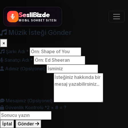
SesliBizde
MOBİL SOHBET SİTESİ
Müzik İsteği Gönder
×
Şarkı Adı
*
Sanatçı Adı
*
Adınız (Opsiyonel)
Mesajınız (Opsiyonel)
Güvenlik Kontrolü
*
2 × 8 = ?
İptal
Gönder