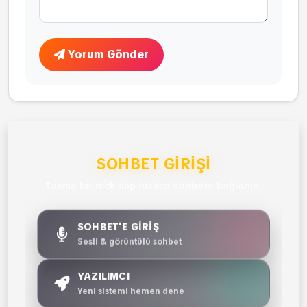
Yorum Gönder
SOHBET GIRIŞI
Takma bir nick alıp hızlıca sohbete bağlanın.
SOHBET'E GİRİŞ
Sesli & görüntülü sohbet
YAZILIMCI
Yeni sistemi hemen dene