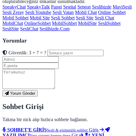
oluşturabileceğiniz imkanlar sunulmaktadır.
SpeakyChat
SpeakyTalk
Pangi
Segital
Setgon
Seslibizde
MaviSesli
Sesli Zeray
Sesli Youtube
Sesli Vatan
Mobil Chat
Online Sohbet
Mobil Sohbet
Mobil Site
Sesli Sohbet
Sesli Site
Sesli Chat
MobilChat
OnlineSohbet
MobilSohbet
MobilSite
SesliSohbet
SesliSite
SesliChat
Seslibizde.Com
Yorumlar
Güvenlik: 3 + 7 = ?
Yorum Gönder
Sohbet Girişi
Takma bir nick alıp hızlıca sohbete bağlanın.
SOHBET'E GİRİŞ
Giriş
Sesli & görüntülü sohbet
YAZILIMCI
Git
YENİ
Yeni sistemi hemen dene