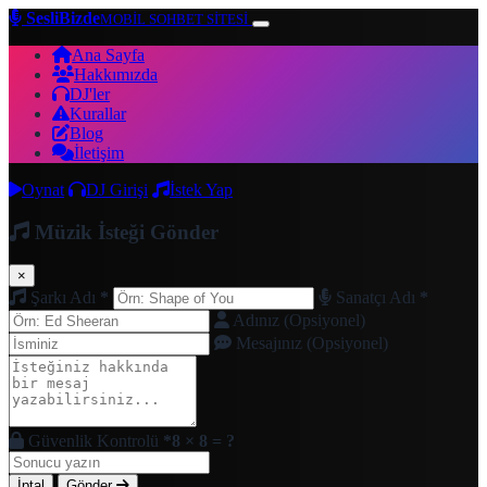
SesliBizde
MOBİL SOHBET SİTESİ
Ana Sayfa
Hakkımızda
DJ'ler
Kurallar
Blog
İletişim
Oynat
DJ Girişi
İstek Yap
Müzik İsteği Gönder
×
Şarkı Adı
*
Sanatçı Adı
*
Adınız (Opsiyonel)
Mesajınız (Opsiyonel)
Güvenlik Kontrolü
*
8 × 8 = ?
İptal
Gönder