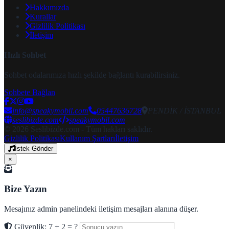
Hakkımızda
Kurallar
Gizlilik Politikası
İletişim
Hızlı Sohbet
Sohbet odalarımıza hızlı şekilde bağlantı kurabilirsiniz.
Sohbete Bağlan
info@speakymobil.com
05447636728
PENDİK / İSTANBUL
seslibizde.com
speakymobil.com
© 2026 Seslibizde.com - Tüm hakları saklıdır.
Gizlilik Politikası
Kullanım Şartları
İletişim
İstek Gönder
×
Bize Yazın
Mesajınız admin panelindeki iletişim mesajları alanına düşer.
Güvenlik: 7 + 2 = ?