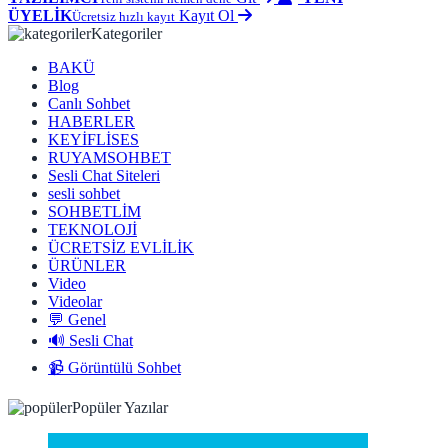
ÜYELİK
Kayıt Ol
Ücretsiz hızlı kayıt
Kategoriler
BAKÜ
Blog
Canlı Sohbet
HABERLER
KEYİFLİSES
RUYAMSOHBET
Sesli Chat Siteleri
sesli sohbet
SOHBETLİM
TEKNOLOJİ
ÜCRETSİZ EVLİLİK
ÜRÜNLER
Video
Videolar
💬 Genel
🔊 Sesli Chat
📹 Görüntülü Sohbet
Popüler Yazılar