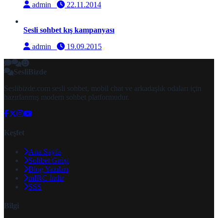
admin
22.11.2014
Sesli sohbet kış kampanyası
admin
19.09.2015
SesliBizde
Seslibizde.com sesli sohbet, mobil chat ve arkadaşlık odaları için
hazırlanmış modern sohbet platformudur.
Keşfet
Ana Sayfa
Sohbet Girişi
Blog Yazıları
mIRC İndir
SSS
Bilgi