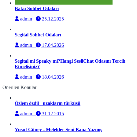
Bakü Sohbet Odaları
admin
25.12.2025
Segital Sohbet Odaları
admin
17.04.2026
Segital mi Speaky mi?Hangi SesliChat Odasını Tercih
Etmelisiniz?
admin
18.04.2026
Önerilen Konular
Özlem özdil - uzakların türküsü
admin
31.12.2015
Yusuf Güney - Melekler Seni Bana Yazmış