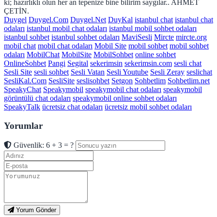
ki; hazırlıklı olun her an tepenize bine bilirim saygılar.. AHMET
ÇETİN.
Duygel
Duygel.Com
Duygel.Net
DuyKal
istanbul chat
istanbul chat
odaları
istanbul mobil chat odaları
istanbul mobil sohbet odaları
istanbul sohbet
istanbul sohbet odaları
MaviSesli
Mircte
mircte.org
mobil chat
mobil chat odaları
Mobil Site
mobil sohbet
mobil sohbet
odaları
MobilChat
MobilSite
MobilSohbet
online sohbet
OnlineSohbet
Pangi
Segital
sekerimsin
sekerimsin.com
sesli chat
Sesli Site
sesli sohbet
Sesli Vatan
Sesli Youtube
Sesli Zeray
seslichat
SesliKal.Com
SesliSite
seslisohbet
Setgon
Sohbetlim
Sohbetlim.net
SpeakyChat
Speakymobil
speakymobil chat odaları
speakymobil
görüntülü chat odaları
speakymobil online sohbet odaları
SpeakyTalk
ücretsiz chat odaları
ücretsiz mobil sohbet odaları
Yorumlar
Güvenlik: 6 + 3 = ?
Yorum Gönder