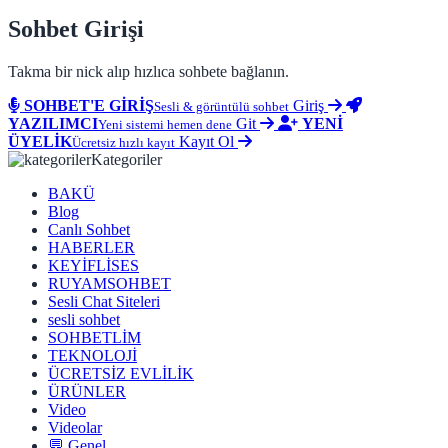
Sohbet Girişi
Takma bir nick alıp hızlıca sohbete bağlanın.
SOHBET'E GİRİŞ
Giriş
Sesli & görüntülü sohbet
YAZILIMCI
Git
YENİ
Yeni sistemi hemen dene
ÜYELİK
Kayıt Ol
Ücretsiz hızlı kayıt
Kategoriler
BAKÜ
Blog
Canlı Sohbet
HABERLER
KEYİFLİSES
RUYAMSOHBET
Sesli Chat Siteleri
sesli sohbet
SOHBETLİM
TEKNOLOJİ
ÜCRETSİZ EVLİLİK
ÜRÜNLER
Video
Videolar
💬 Genel