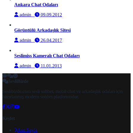
Ankara Chat Odaları
admin
09.09.2012
Görüntülü Arkadaşlık Sitesi
admin
26.04.2017
Seslimiss Kameralı Chat Odaları
admin
11.01.2013
SesliBizde
Seslibizde.com sesli sohbet, mobil chat ve arkadaşlık odaları için
hazırlanmış modern sohbet platformudur.
Keşfet
Ana Sayfa