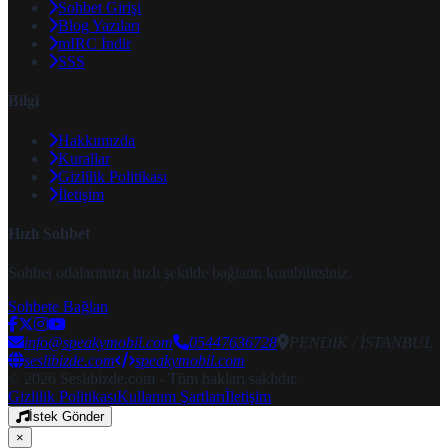
Sohbet Girişi
Blog Yazıları
mIRC İndir
SSS
Bilgi
Hakkımızda
Kurallar
Gizlilik Politikası
İletişim
Hızlı Sohbet
Sohbet odalarımıza hızlı şekilde bağlantı kurabilirsiniz.
Sohbete Bağlan
info@speakymobil.com
05447636728
PENDİK / İSTANBUL
seslibizde.com
speakymobil.com
© 2026 Seslibizde.com - Tüm hakları saklıdır.
Gizlilik Politikası
Kullanım Şartları
İletişim
İstek Gönder
×