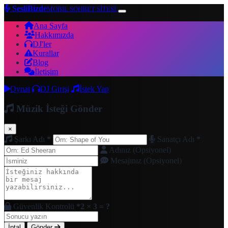
SesliBizde
MOBİL SOHBET SİTESİ
Ana Sayfa
Hakkımızda
DJ'ler
Kurallar
Blog
İletişim
Oynat
DJ Girişi
İstek Yap
Müzik İsteği Gönder
×
Şarkı Adı
*
Sanatçı Adı
*
Adınız (Opsiyonel)
Mesajınız (Opsiyonel)
Güvenlik Kontrolü
*
2 × 3 = ?
İptal
Gönder