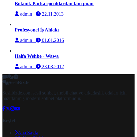
Botanik Parka çocuklardan tam puan
admin
22.11.2013
Profesyonel İş Ahlakı
admin
01.01.2016
Haifa Wehbe - Wawa
admin
23.08.2012
SesliBizde
Seslibizde.com sesli sohbet, mobil chat ve arkadaşlık odaları için
hazırlanmış modern sohbet platformudur.
Keşfet
Ana Sayfa