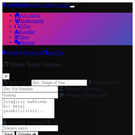
SesliBizde
MOBİL SOHBET SİTESİ
Ana Sayfa
Hakkımızda
DJ'ler
Kurallar
Blog
İletişim
Oynat
DJ Girişi
İstek Yap
Müzik İsteği Gönder
×
Şarkı Adı
*
Sanatçı Adı
*
Adınız (Opsiyonel)
Mesajınız (Opsiyonel)
Güvenlik Kontrolü
*
8 × 5 = ?
İptal
Gönder