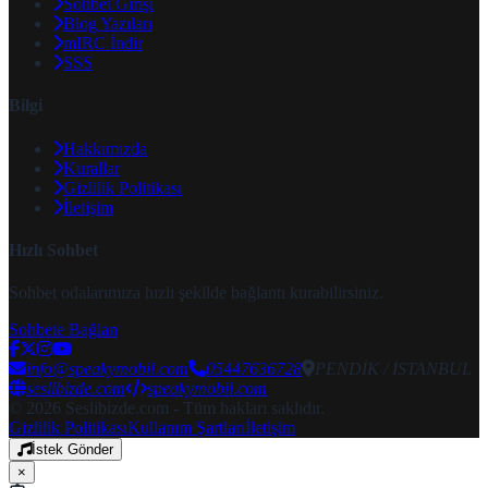
Sohbet Girişi
Blog Yazıları
mIRC İndir
SSS
Bilgi
Hakkımızda
Kurallar
Gizlilik Politikası
İletişim
Hızlı Sohbet
Sohbet odalarımıza hızlı şekilde bağlantı kurabilirsiniz.
Sohbete Bağlan
info@speakymobil.com
05447636728
PENDİK / İSTANBUL
seslibizde.com
speakymobil.com
© 2026 Seslibizde.com - Tüm hakları saklıdır.
Gizlilik Politikası
Kullanım Şartları
İletişim
İstek Gönder
×