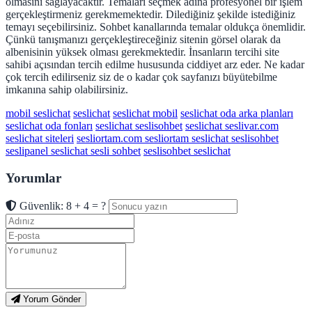
olmasını sağlayacaktır. Temaları seçmek adına profesyonel bir işlem
gerçekleştirmeniz gerekmemektedir. Dilediğiniz şekilde istediğiniz
temayı seçebilirsiniz. Sohbet kanallarında temalar oldukça önemlidir.
Çünkü tanışmanızı gerçekleştireceğiniz sitenin görsel olarak da
albenisinin yüksek olması gerekmektedir. İnsanların tercihi site
sahibi açısından tercih edilme hususunda ciddiyet arz eder. Ne kadar
çok tercih edilirseniz siz de o kadar çok sayfanızı büyütebilme
imkanına sahip olabilirsiniz.
mobil seslichat
seslichat
seslichat mobil
seslichat oda arka planları
seslichat oda fonları
seslichat seslisohbet
seslichat seslivar.com
seslichat siteleri
sesliortam.com sesliortam seslichat seslisohbet
seslipanel seslichat sesli sohbet
seslisohbet seslichat
Yorumlar
Güvenlik: 8 + 4 = ?
Yorum Gönder