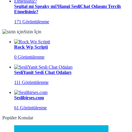
Segital mi Speaky mi?Hangi SesliChat Odasını Tercih
Etmelisiniz?
171 Görüntülenme
Sizin İçin
Rock Wp Scripti
0 Görüntülenme
SesliYanit Sesli Chat Odaları
111 Görüntülenme
Seslibirses.com
61 Görüntülenme
Popüler Konular