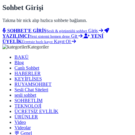
Sohbet Girişi
Takma bir nick alıp hızlıca sohbete bağlanın.
SOHBET'E GİRİŞ
Giriş
Sesli & görüntülü sohbet
YAZILIMCI
Git
YENİ
Yeni sistemi hemen dene
ÜYELİK
Kayıt Ol
Ücretsiz hızlı kayıt
Kategoriler
BAKÜ
Blog
Canlı Sohbet
HABERLER
KEYİFLİSES
RUYAMSOHBET
Sesli Chat Siteleri
sesli sohbet
SOHBETLİM
TEKNOLOJİ
ÜCRETSİZ EVLİLİK
ÜRÜNLER
Video
Videolar
💬 Genel