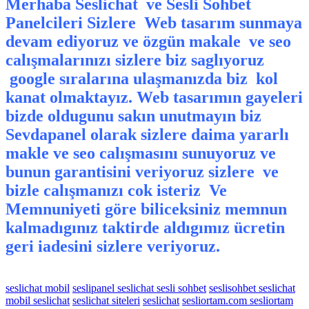
Merhaba Seslichat ve Sesli Sohbet
Panelcileri Sizlere Web tasarım sunmaya
devam ediyoruz ve özgün makale ve seo
calışmalarınızı sizlere biz saglıyoruz
google sıralarına ulaşmanızda biz kol
kanat olmaktayız. Web tasarımın gayeleri
bizde oldugunu sakın unutmayın biz
Sevdapanel olarak sizlere daima yararlı
makle ve seo calışmasını sunuyoruz ve
bunun garantisini veriyoruz sizlere ve
bizle calışmanızı cok isteriz Ve
Memnuniyeti göre biliceksiniz memnun
kalmadıgınız taktirde aldıgımız ücretin
geri iadesini sizlere veriyoruz.
seslichat mobil
seslipanel seslichat sesli sohbet
seslisohbet seslichat
mobil seslichat
seslichat siteleri
seslichat
sesliortam.com sesliortam