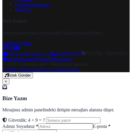
Gizlilik Politikası
İletişim
Hızlı Sohbet
Sohbet odalarımıza hızlı şekilde bağlantı kurabilirsiniz.
Sohbete Bağlan
info@speakymobil.com
05447636728
PENDİK / İSTANBUL
seslibizde.com
speakymobil.com
© 2026 Seslibizde.com - Tüm hakları saklıdır.
Gizlilik Politikası
Kullanım Şartları
İletişim
İstek Gönder
×
Bize Yazın
Mesajınız admin panelindeki iletişim mesajları alanına düşer.
Güvenlik: 4 + 9 = ?
Adınız Soyadınız
*
E-posta
*