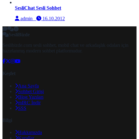
SesliChat Sesli Sohbet
admin
16.10.2012
SesliBizde
Seslibizde.com sesli sohbet, mobil chat ve arkadaşlık odaları için
hazırlanmış modern sohbet platformudur.
Keşfet
Ana Sayfa
Sohbet Girişi
Blog Yazıları
mIRC İndir
SSS
Bilgi
Hakkımızda
Kurallar