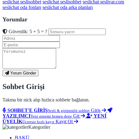
seslichat seslisohbet
seslichat seslisohbet
seslichat seslivar.com
seslichat oda fonları
seslichat oda arka planları
Yorumlar
Güvenlik: 5 + 5 = ?
Yorum Gönder
Sohbet Girişi
Takma bir nick alıp hızlıca sohbete bağlanın.
SOHBET'E GİRİŞ
Giriş
Sesli & görüntülü sohbet
YAZILIMCI
Git
YENİ
Yeni sistemi hemen dene
ÜYELİK
Kayıt Ol
Ücretsiz hızlı kayıt
Kategoriler
BAKÜ