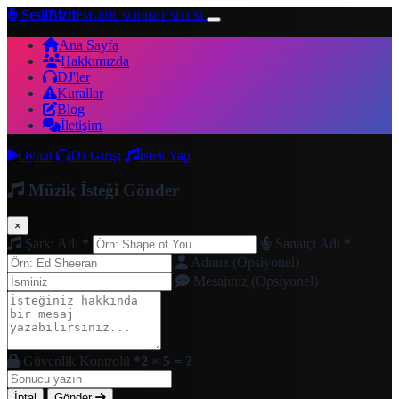
SesliBizde
MOBİL SOHBET SİTESİ
Ana Sayfa
Hakkımızda
DJ'ler
Kurallar
Blog
İletişim
Oynat
DJ Girişi
İstek Yap
Müzik İsteği Gönder
×
Şarkı Adı
*
Sanatçı Adı
*
Adınız (Opsiyonel)
Mesajınız (Opsiyonel)
Güvenlik Kontrolü
*
2 × 5 = ?
İptal
Gönder