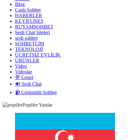
Blog
Canlı Sohbet
HABERLER
KEYİFLİSES
RUYAMSOHBET
Sesli Chat Siteleri
sesli sohbet
SOHBETLİM
TEKNOLOJİ
ÜCRETSİZ EVLİLİK
ÜRÜNLER
Video
Videolar
💬 Genel
🔊 Sesli Chat
📹 Görüntülü Sohbet
Popüler Yazılar