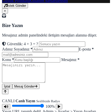
Gizlilik Politikası
Kullanım Şartları
İletişim
İstek Gönder
×
Bize Yazın
Mesajınız admin panelindeki iletişim mesajları alanına düşer.
Güvenlik: 4 + 3 = ?
Adınız Soyadınız
*
E-posta
*
Konu
*
Mesajınız
*
İptal
Mesaj Gönder
CANLI
Canlı Yayın
Seslibizde Radyo
100%
Yayın URL tanımlı değil. Admin > Ayarlar > Yayın Ayarları