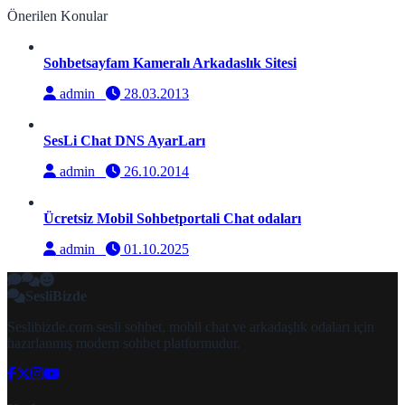
Önerilen Konular
Sohbetsayfam Kameralı Arkadaslık Sitesi
admin
28.03.2013
SesLi Chat DNS AyarLarı
admin
26.10.2014
Ücretsiz Mobil Sohbetportali Chat odaları
admin
01.10.2025
SesliBizde
Seslibizde.com sesli sohbet, mobil chat ve arkadaşlık odaları için
hazırlanmış modern sohbet platformudur.