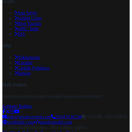
Keşfet
Ana Sayfa
Sohbet Girişi
Blog Yazıları
mIRC İndir
SSS
Bilgi
Hakkımızda
Kurallar
Gizlilik Politikası
İletişim
Hızlı Sohbet
Sohbet odalarımıza hızlı şekilde bağlantı kurabilirsiniz.
Sohbete Bağlan
info@speakymobil.com
05447636728
PENDİK / İSTANBUL
seslibizde.com
speakymobil.com
© 2026 Seslibizde.com - Tüm hakları saklıdır.