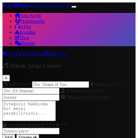
SesliBizde
MOBİL SOHBET SİTESİ
Ana Sayfa
Hakkımızda
DJ'ler
Kurallar
Blog
İletişim
Oynat
DJ Girişi
İstek Yap
Müzik İsteği Gönder
×
Şarkı Adı
*
Sanatçı Adı
*
Adınız (Opsiyonel)
Mesajınız (Opsiyonel)
Güvenlik Kontrolü
*
2 × 8 = ?
İptal
Gönder