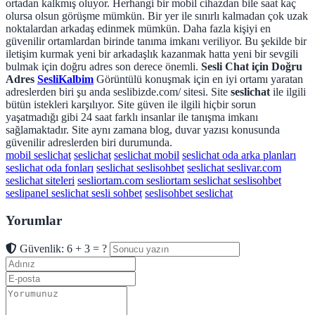
ortadan kalkmış oluyor. Herhangi bir mobil cihazdan bile saat kaç
olursa olsun görüşme mümkün. Bir yer ile sınırlı kalmadan çok uzak
noktalardan arkadaş edinmek mümkün. Daha fazla kişiyi en
güvenilir ortamlardan birinde tanıma imkanı veriliyor. Bu şekilde bir
iletişim kurmak yeni bir arkadaşlık kazanmak hatta yeni bir sevgili
bulmak için doğru adres son derece önemli.
Sesli Chat için Doğru
Adres
SesliKalbim
Görüntülü konuşmak için en iyi ortamı yaratan
adreslerden biri şu anda seslibizde.com/ sitesi. Site
seslichat
ile ilgili
bütün istekleri karşılıyor. Site güven ile ilgili hiçbir sorun
yaşatmadığı gibi 24 saat farklı insanlar ile tanışma imkanı
sağlamaktadır. Site aynı zamana blog, duvar yazısı konusunda
güvenilir adreslerden biri durumunda.
mobil seslichat
seslichat
seslichat mobil
seslichat oda arka planları
seslichat oda fonları
seslichat seslisohbet
seslichat seslivar.com
seslichat siteleri
sesliortam.com sesliortam seslichat seslisohbet
seslipanel seslichat sesli sohbet
seslisohbet seslichat
Yorumlar
Güvenlik: 6 + 3 = ?