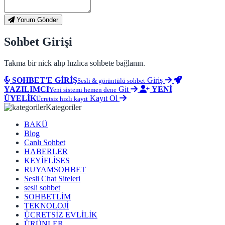
Yorum Gönder
Sohbet Girişi
Takma bir nick alıp hızlıca sohbete bağlanın.
SOHBET'E GİRİŞ
Giriş
Sesli & görüntülü sohbet
YAZILIMCI
Git
YENİ
Yeni sistemi hemen dene
ÜYELİK
Kayıt Ol
Ücretsiz hızlı kayıt
Kategoriler
BAKÜ
Blog
Canlı Sohbet
HABERLER
KEYİFLİSES
RUYAMSOHBET
Sesli Chat Siteleri
sesli sohbet
SOHBETLİM
TEKNOLOJİ
ÜCRETSİZ EVLİLİK
ÜRÜNLER