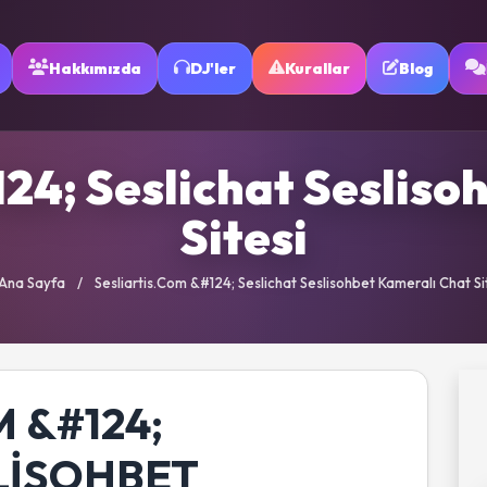
Hakkımızda
DJ'ler
Kurallar
Blog
124; Seslichat Sesliso
Sitesi
Ana Sayfa
/
Sesliartis.Com &#124; Seslichat Seslisohbet Kameralı Chat Si
 &#124;
LISOHBET