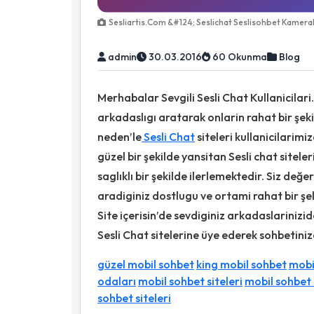
Sesliartis.Com &#124; Seslichat Seslisohbet Kameralı
admin
30.03.2016
60 Okunma
Blog
Merhabalar Sevgili Sesli Chat Kullanicilari
arkadaslıgı aratarak onlarin rahat bir şek
neden’le
Sesli Chat
siteleri kullanicilarimi
güzel bir şekilde yansitan Sesli chat sitele
saglıklı bir şekilde ilerlemektedir. Siz değer
aradiginiz dostlugu ve ortami rahat bir şe
Site içerisin’de sevdiginiz arkadaslariniz
Sesli Chat sitelerine üye ederek sohbetini
güzel mobil sohbet
king mobil sohbet
mobi
odaları
mobil sohbet siteleri
mobil sohbet 
sohbet siteleri