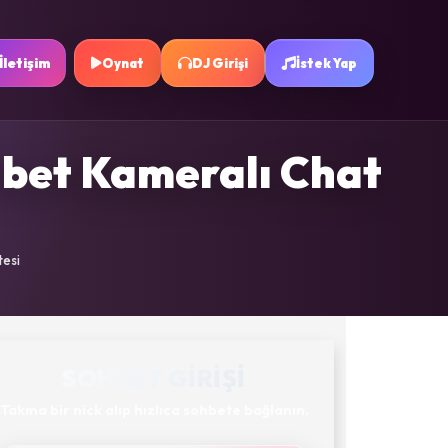
İletişim
Oynat
DJ Girişi
İstek Yap
hbet Kameralı Chat
tesi
SOHBET GIRIŞI
Takma bir nick alıp hızlıca sohbete bağlanın.