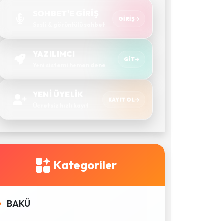
SOHBET'E GİRİŞ
GIRIŞ
Sesli & görüntülü sohbet
YAZILIMCI
GIT
Yeni sistemi hemen dene
YENİ ÜYELİK
KAYIT OL
Ücretsiz hızlı kayıt
Kategoriler
BAKÜ