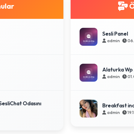
ular
Ö
Sesli Panel
admin
06.
Alaturka Wp 
admin
01.
SesliChat Odasını
Breakfast in
admin
19.