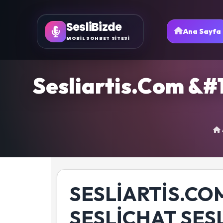
SesliBizde
Ana Sayfa
MOBİL SOHBET SİTESİ
Sesliartis.Com &#
SESLIARTIS.COM
SESLICHAT SES