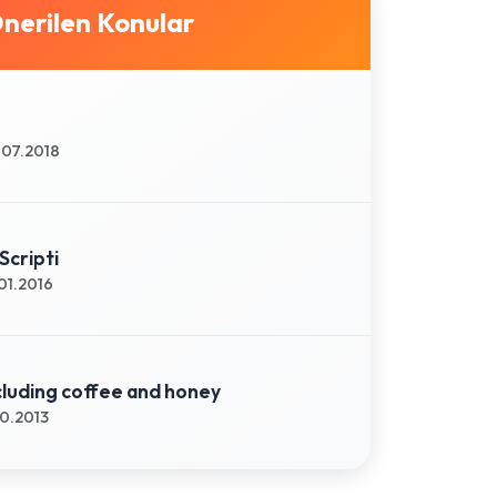
nerilen Konular
07.2018
Scripti
01.2016
cluding coffee and honey
10.2013