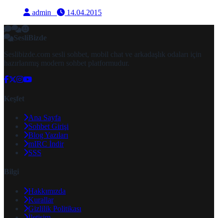
admin
14.04.2015
SesliBizde
Seslibizde.com sesli sohbet, mobil chat ve arkadaşlık odaları için
hazırlanmış modern sohbet platformudur.
Keşfet
Ana Sayfa
Sohbet Girişi
Blog Yazıları
mIRC İndir
SSS
Bilgi
Hakkımızda
Kurallar
Gizlilik Politikası
İletişim