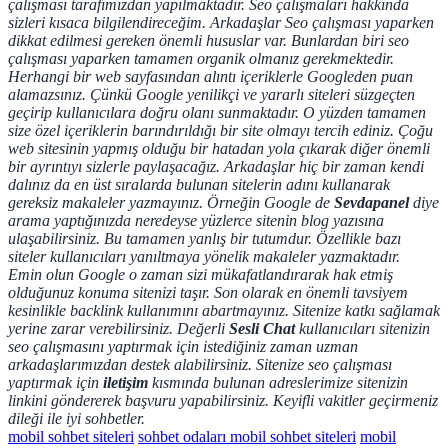
çalışması tarafımızdan yapılmaktadır. Seo çalışmaları hakkında
sizleri kısaca bilgilendireceğim.
Arkadaşlar Seo çalışması yaparken
dikkat edilmesi gereken önemli hususlar var. Bunlardan biri seo
çalışması yaparken tamamen organik olmanız gerekmektedir.
Herhangi bir web sayfasından alıntı içeriklerle Googleden puan
alamazsınız. Çünkü Google yenilikçi ve yararlı siteleri süzgeçten
geçirip kullanıcılara doğru olanı sunmaktadır. O yüzden tamamen
size özel içeriklerin barındırıldığı bir site olmayı tercih ediniz. Çoğu
web sitesinin yapmış olduğu bir hatadan yola çıkarak diğer önemli
bir ayrıntıyı sizlerle paylaşacağız. Arkadaşlar hiç bir zaman kendi
dalınız da en üst sıralarda bulunan sitelerin adını kullanarak
gereksiz makaleler yazmayınız.
Örneğin Google de
Sevdapanel
diye
arama yaptığınızda neredeyse yüzlerce sitenin blog yazısına
ulaşabilirsiniz. Bu tamamen yanlış bir tutumdur. Özellikle bazı
siteler kullanıcıları yanıltmaya yönelik makaleler yazmaktadır.
Emin olun Google o zaman sizi mükafatlandırarak hak etmiş
olduğunuz konuma sitenizi taşır. Son olarak en önemli tavsiyem
kesinlikle backlink kullanımını abartmayınız. Sitenize katkı sağlamak
yerine zarar verebilirsiniz.
Değerli
Sesli Chat
kullanıcıları sitenizin
seo çalışmasını yaptırmak için istediğiniz zaman uzman
arkadaşlarımızdan destek alabilirsiniz. Sitenize seo çalışması
yaptırmak için
iletişim
kısmında bulunan adreslerimize sitenizin
linkini göndererek başvuru yapabilirsiniz. Keyifli vakitler geçirmeniz
dileği ile iyi sohbetler.
mobil sohbet siteleri
sohbet odaları mobil sohbet siteleri
mobil