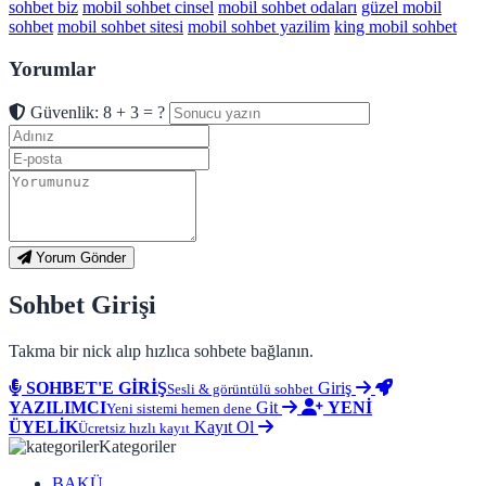
sohbet biz
mobil sohbet cinsel
mobil sohbet odaları
güzel mobil
sohbet
mobil sohbet sitesi
mobil sohbet yazilim
king mobil sohbet
Yorumlar
Güvenlik: 8 + 3 = ?
Yorum Gönder
Sohbet Girişi
Takma bir nick alıp hızlıca sohbete bağlanın.
SOHBET'E GİRİŞ
Giriş
Sesli & görüntülü sohbet
YAZILIMCI
Git
YENİ
Yeni sistemi hemen dene
ÜYELİK
Kayıt Ol
Ücretsiz hızlı kayıt
Kategoriler
BAKÜ