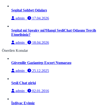
Segital Sohbet Odaları
admin
17.04.2026
Segital mi Speaky mi?Hangi SesliChat Odasını Tercih
Etmelisiniz?
admin
18.04.2026
Önerilen Konular
Güvenilir Gaziantep Escort Numarası
admin
25.12.2025
Sesli Chat girişi
admin
02.01.2016
İzdivaç Evimiz