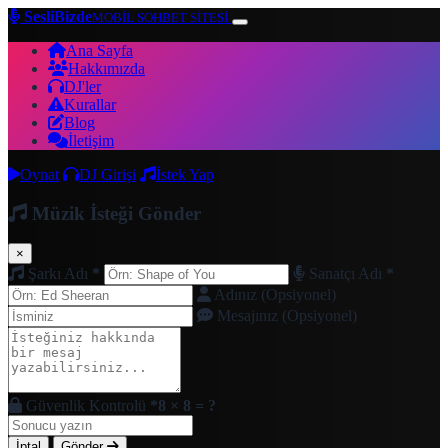
SesliBizde
MOBİL SOHBET SİTESİ
Ana Sayfa
Hakkımızda
DJ'ler
Kurallar
Blog
İletişim
Oynat
DJ Girişi
İstek Yap
Müzik İsteği Gönder
×
Şarkı Adı
*
Sanatçı Adı
*
Adınız (Opsiyonel)
Mesajınız (Opsiyonel)
Güvenlik Kontrolü
*
8 × 8 = ?
İptal
Gönder