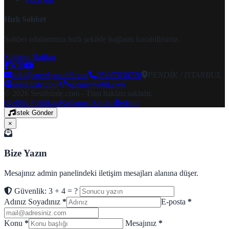
Hızlı Sohbet
Sohbet odalarımıza hızlı şekilde bağlantı kurabilirsiniz.
Sohbete Bağlan
info@speakymobil.com
05447636728
PENDİK / İSTANBUL
seslibizde.com
speakymobil.com
© 2026 Seslibizde.com - Tüm hakları saklıdır.
Gizlilik Politikası
Kullanım Şartları
İletişim
İstek Gönder
×
Bize Yazın
Mesajınız admin panelindeki iletişim mesajları alanına düşer.
Güvenlik: 3 + 4 = ?
Adınız Soyadınız
*
E-posta
*
Konu
*
Mesajınız
*