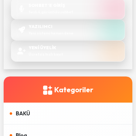
SOHBET'E GİRİŞ
Sesli & görüntülü sohbet
YAZILIMCI
Yeni sistemi hemen dene
YENİ ÜYELİK
Ücretsiz hızlı kayıt
Kategoriler
BAKÜ
Blog