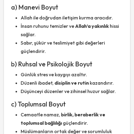
a) Manevi Boyut
Allah ile doğrudan iletişim kurma aracıdır.
İnsan ruhunu temizler ve
Allah’a yakınlık
hissi
sağlar.
Sabır, şükür ve teslimiyet gibi değerleri
güçlendirir.
b) Ruhsal ve Psikolojik Boyut
Günlük stres ve kaygıyı azaltır.
Düzenli ibadet,
disiplin ve rutin
kazandırır.
Düşünceyi düzenler ve zihinsel huzur sağlar.
c) Toplumsal Boyut
Cemaatle namaz,
birlik, beraberlik ve
toplumsal bağlılığı
güçlendirir.
Müslümanların ortak değer ve sorumluluk