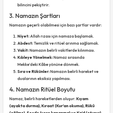
bilincini pekiştirir.
3. Namazın Şartları
Namazın geçerli olabilmesi için bazı şartlar vardır:
Niyet:
Allah rızası için namaza başlamak.
Abdest:
Temizlik ve ritüel arınma sağlamak.
Vakit:
Namazın belirli vakitlerde kılınması.
Kıbleye Yönelmek:
Namaz sırasında
Mekke’deki Kâbe yönüne dönmek.
Sıra ve Rükünler:
Namazın belirli hareket ve
dualarının eksiksiz yapılması.
4. Namazın Ritüel Boyutu
Namaz, belirli hareketlerden oluşur:
Kıyam
(ayakta durma), Kıraat (Kur’an okuma), Rükû
(eğilme), Secde (yere kapanma) ve Ka’d (oturuş)
.