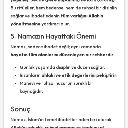
Bu ritüeller, hem bedensel hem de ruhsal bir disiplin
sağlar ve ibadet edenin
tüm varlığını Allah’a
yöneltmesine
yardımcı olur.
5. Namazın Hayattaki Önemi
Namaz, sadece ibadet değil; aynı zamanda
hayatın tüm alanlarını düzenleyen bir rehberdir
.
Günlük yaşamda disiplin ve düzen sağlar.
İnsanların
ahlaki ve etik değerlerini pekiştirir
.
Manevi ve ruhsal huzurun sürekli bir
kaynağıdır.
Sonuç
Namaz, İslam’ın temel ibadetlerinden biri olarak,
Allah’a yakınlık, ruhsal arınma ve toplumsal