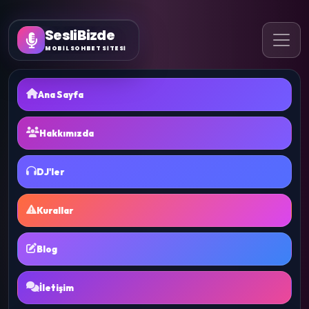
SesliBizde
MOBİL SOHBET SİTESİ
Ana Sayfa
Hakkımızda
DJ'ler
Kurallar
Blog
İletişim