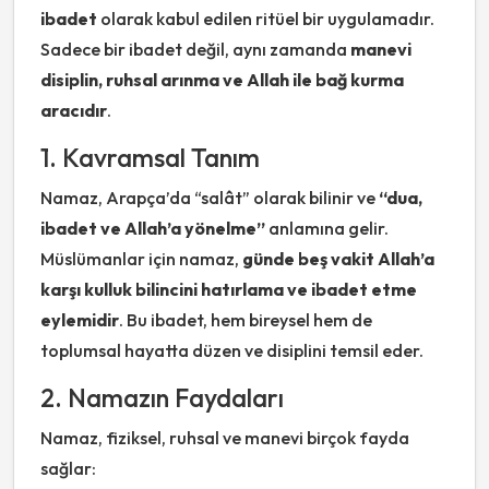
ibadet
olarak kabul edilen ritüel bir uygulamadır.
Sadece bir ibadet değil, aynı zamanda
manevi
disiplin, ruhsal arınma ve Allah ile bağ kurma
aracıdır
.
1. Kavramsal Tanım
Namaz, Arapça’da “salât” olarak bilinir ve
“dua,
ibadet ve Allah’a yönelme”
anlamına gelir.
Müslümanlar için namaz,
günde beş vakit Allah’a
karşı kulluk bilincini hatırlama ve ibadet etme
eylemidir
. Bu ibadet, hem bireysel hem de
toplumsal hayatta düzen ve disiplini temsil eder.
2. Namazın Faydaları
Namaz, fiziksel, ruhsal ve manevi birçok fayda
sağlar: