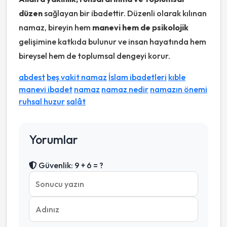
düzen
sağlayan bir ibadettir. Düzenli olarak kılınan
namaz, bireyin hem
manevi hem de psikolojik
gelişimine katkıda bulunur ve insan hayatında hem
bireysel hem de toplumsal dengeyi korur.
abdest
beş vakit namaz
İslam ibadetleri
kıble
manevi ibadet
namaz
namaz nedir
namazın önemi
ruhsal huzur
salât
Yorumlar
Güvenlik: 9 + 6 = ?