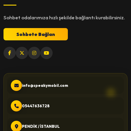
Sohbet odalarımıza hızlı şekilde bağlantı kurabilirsiniz.
Sohbete Bağlan
info@speakymobil.com
05447636728
PENDİK / İSTANBUL