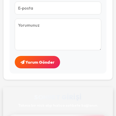
Yorum Gönder
SOHBET GIRIŞI
Takma bir nick alıp hızlıca sohbete bağlanın.