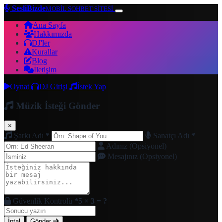
SesliBizde
MOBİL SOHBET SİTESİ
Ana Sayfa
Hakkımızda
DJ'ler
Kurallar
Blog
İletişim
Oynat
DJ Girişi
İstek Yap
Müzik İsteği Gönder
×
Şarkı Adı
*
Sanatçı Adı
*
Adınız (Opsiyonel)
Mesajınız (Opsiyonel)
Güvenlik Kontrolü
*
5 × 3 = ?
İptal
Gönder