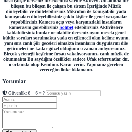
nasıl çalışır derseniz bir eklentisi vardır Aktivex Adı altında bir
bileşen bu bileşen ile çalışan bu sistem İçeriğinde Müzik
dinleyebilir ve dinletebilirsiniz
Mikrofon ile konuşabilir yada
konuşmaları dinleyebilirsiniz çoklu kişiler ile genel yazışmalar
yapabilirsiniz
Kamera açıp veya karşınızdaki insanların
kamerasını görebilirsiniz
Sohbet
edebilirsiniz
Aktivitelere
katılabilirsiniz bunlar ne olabilir derseniz oyun mesela genel
kültür soruları sorulmakta yada en eğlenceli olan kelime oyunu,
yanı sıra canlı Şiir geceleri olmakta insanların duygularını dile
getirmeleri ne kadar güzel olduğunu o zaman anlıyorsunuz.
Birçok yeteneği keşfetme fırsatı yakalıyorsunuz. canlı müzik de
okunmakta Bu saydığım özellikler sadece Ufak teferruatlar dır.
o ortamda olup Kendiniz Karar verin.
Yapmanız gereken
vereceğim linke tıklamanız
Yorumlar
Güvenlik: 8 + 6 = ?