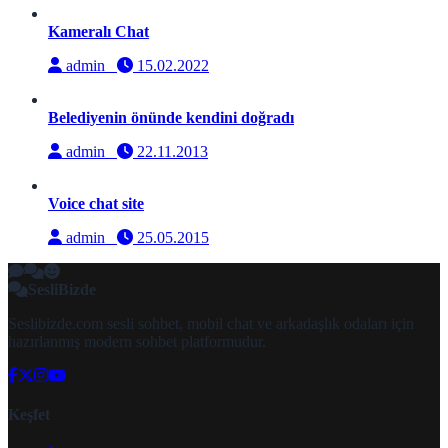
Kameralı Chat
admin
15.02.2022
Belediyenin önünde kendini doğradı
admin
22.11.2013
Voice chat site
admin
25.05.2015
SesliBizde
Seslibizde.com sesli sohbet, mobil chat ve arkadaşlık odaları için
hazırlanmış modern sohbet platformudur.
Keşfet