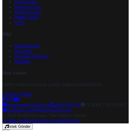
Ana Sayfa
Sohbet Girişi
Blog Yazıları
mIRC İndir
SSS
Bilgi
Hakkımızda
Kurallar
Gizlilik Politikası
İletişim
Hızlı Sohbet
Sohbet odalarımıza hızlı şekilde bağlantı kurabilirsiniz.
Sohbete Bağlan
info@speakymobil.com
05447636728
PENDİK / İSTANBUL
seslibizde.com
speakymobil.com
© 2026 Seslibizde.com - Tüm hakları saklıdır.
Gizlilik Politikası
Kullanım Şartları
İletişim
İstek Gönder