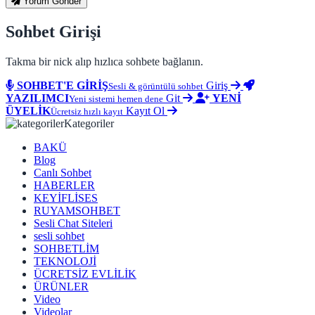
Yorum Gönder
Sohbet Girişi
Takma bir nick alıp hızlıca sohbete bağlanın.
SOHBET'E GİRİŞ
Giriş
Sesli & görüntülü sohbet
YAZILIMCI
Git
YENİ
Yeni sistemi hemen dene
ÜYELİK
Kayıt Ol
Ücretsiz hızlı kayıt
Kategoriler
BAKÜ
Blog
Canlı Sohbet
HABERLER
KEYİFLİSES
RUYAMSOHBET
Sesli Chat Siteleri
sesli sohbet
SOHBETLİM
TEKNOLOJİ
ÜCRETSİZ EVLİLİK
ÜRÜNLER
Video
Videolar