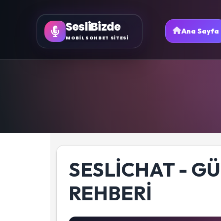
SesliBizde
Ana Sayfa
MOBİL SOHBET SİTESİ
SESLICHAT - G
REHBERI