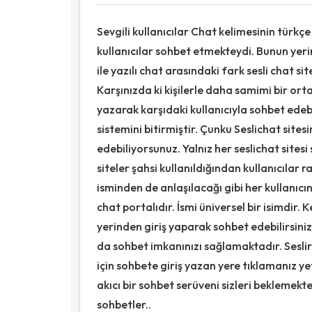
Sevgili kullanıcılar Chat kelimesinin türkçe
kullanıcılar sohbet etmekteydi. Bunun yerini
ile yazılı chat arasındaki fark sesli chat sit
Karşınızda ki kişilerle daha samimi bir ort
yazarak karşıdaki kullanıcıyla sohbet edebi
sistemini bitirmiştir. Çunku Seslichat sit
edebiliyorsunuz. Yalnız her seslichat sites
siteler şahsi kullanıldığından kullanıcılar
isminden de anlaşılacağı gibi her kullanıcın
chat portalıdır. İsmi üniversel bir isimdir. K
yerinden giriş yaparak sohbet edebilirsiniz.
da sohbet imkanınızı sağlamaktadır. Sesl
için sohbete giriş yazan yere tıklamanız y
akıcı bir sohbet serüveni sizleri beklemektedi
sohbetler..