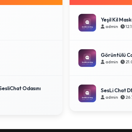
Yeşil Kil Mask
admin
12.
Görüntülü Ca
admin
21.
SesliChat Odasını
SesLi Chat D
admin
26.