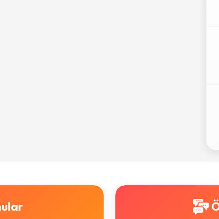
ular
Ö