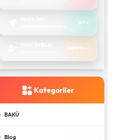
Sesli & görüntülü sohbet
YAZILIMCI
GIT
Yeni sistemi hemen dene
YENİ ÜYELİK
KAYIT OL
Ücretsiz hızlı kayıt
Kategoriler
BAKÜ
Blog