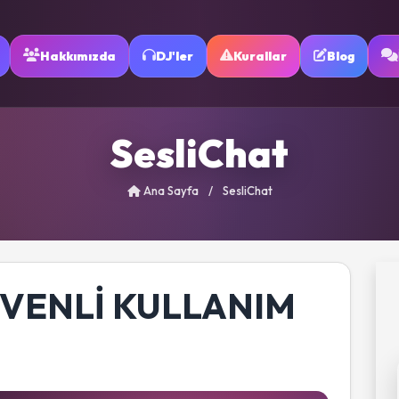
Hakkımızda
DJ'ler
Kurallar
Blog
SesliChat
Ana Sayfa
/
SesliChat
ÜVENLI KULLANIM