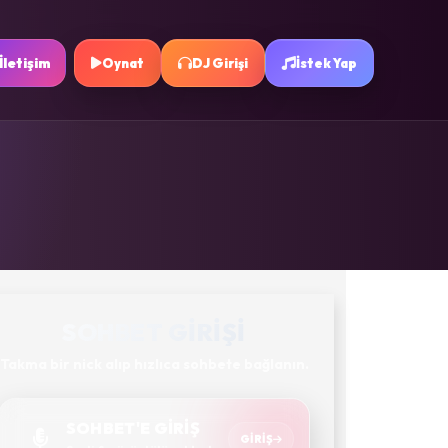
İletişim
Oynat
DJ Girişi
İstek Yap
SOHBET GIRIŞI
Takma bir nick alıp hızlıca sohbete bağlanın.
SOHBET'E GİRİŞ
GIRIŞ