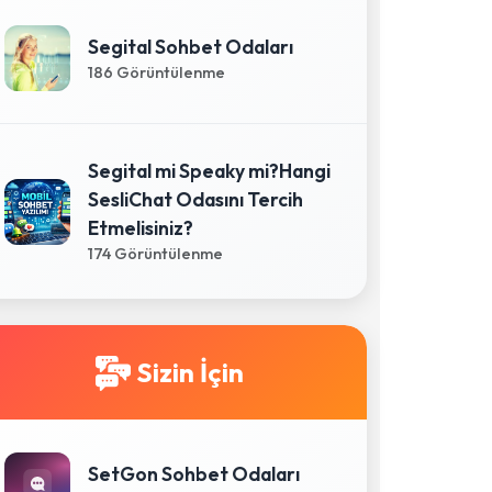
Segital Sohbet Odaları
186 Görüntülenme
Segital mi Speaky mi?Hangi
SesliChat Odasını Tercih
Etmelisiniz?
174 Görüntülenme
Sizin İçin
SetGon Sohbet Odaları