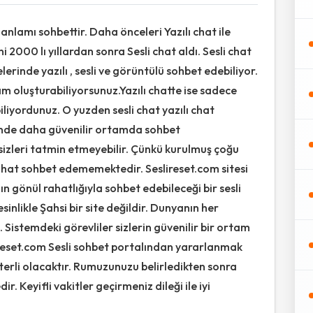
 anlamı sohbettir. Daha önceleri Yazılı chat ile
 2000 lı yıllardan sonra Sesli chat aldı. Sesli chat
elerinde yazılı , sesli ve görüntülü sohbet edebiliyor.
am oluşturabiliyorsunuz.Yazılı chatte ise sadece
liyordunuz. O yuzden sesli chat yazılı chat
esinde daha güvenilir ortamda sohbet
i sizleri tatmin etmeyebilir. Çünkü kurulmuş çoğu
 rahat sohbet edememektedir. Seslireset.com sitesi
ın gönül rahatlığıyla sohbet edebileceği bir sesli
esinlikle Şahsi bir site değildir. Dunyanın her
 Sistemdeki görevliler sizlerin güvenilir bir ortam
ireset.com Sesli sohbet portalından yararlanmak
eterli olacaktır. Rumuzunuzu belirledikten sonra
r. Keyifli vakitler geçirmeniz dileği ile iyi