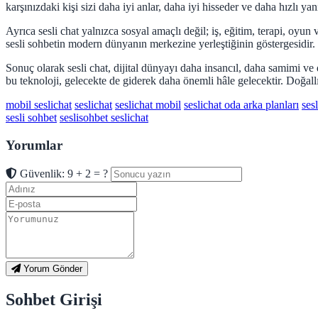
karşınızdaki kişi sizi daha iyi anlar, daha iyi hisseder ve daha hızlı yanı
Ayrıca sesli chat yalnızca sosyal amaçlı değil; iş, eğitim, terapi, oyun
sesli sohbetin modern dünyanın merkezine yerleştiğinin göstergesidir.
Sonuç olarak sesli chat, dijital dünyayı daha insancıl, daha samimi ve d
bu teknoloji, gelecekte de giderek daha önemli hâle gelecektir. Doğallı
mobil seslichat
seslichat
seslichat mobil
seslichat oda arka planları
ses
sesli sohbet
seslisohbet seslichat
Yorumlar
Güvenlik: 9 + 2 = ?
Yorum Gönder
Sohbet Girişi