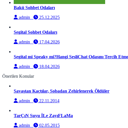
Bakü Sohbet Odaları
admin
25.12.2025
Segital Sohbet Odaları
admin
17.04.2026
Segital mi Speaky mi?Hangi SesliChat Odasını Tercih Etmel
admin
18.04.2026
Önerilen Konular
Savaştan Kaçtılar, Sobadan Zehirlenerek Öldüler
admin
22.11.2014
TarÇıN Suyu İLe ZayıFLaMa
admin
02.05.2015