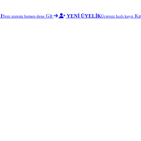
I
Git
YENİ ÜYELİK
Ka
Yeni sistemi hemen dene
Ücretsiz hızlı kayıt