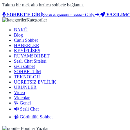
Takma bir nick alıp hızlıca sohbete bağlanın.
SOHBET'E GİRİŞ
Giriş
YAZILIMC
Sesli & görüntülü sohbet
Kategoriler
BAKÜ
Blog
Canlı Sohbet
HABERLER
KEYİFLİSES
RUYAMSOHBET
Sesli Chat Siteleri
sesli sohbet
SOHBETLİM
TEKNOLOJİ
ÜCRETSİZ EVLİLİK
ÜRÜNLER
Video
Videolar
💬 Genel
🔊 Sesli Chat
📹 Görüntülü Sohbet
Popüler Yazılar