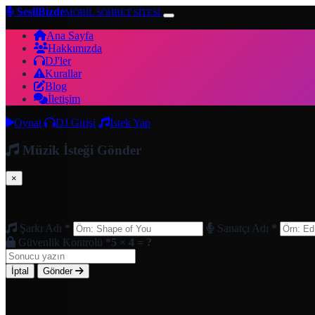
SesliBizde
MOBİL SOHBET SİTESİ
Ana Sayfa
Hakkımızda
DJ'ler
Kurallar
Blog
İletişim
Oynat
DJ Girişi
İstek Yap
Müzik İsteği Gönder
×
Şarkı Adı
*
Sanatçı Adı
*
Güvenlik Kontrolü
*
5 × 4 = ?
İptal
Gönder