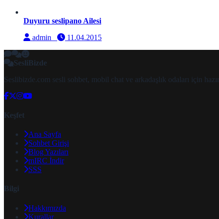
Duyuru seslipano Ailesi
admin
11.04.2015
SesliBizde
Seslibizde.com sesli sohbet, mobil chat ve arkadaşlık odaları için ha
Keşfet
Ana Sayfa
Sohbet Girişi
Blog Yazıları
mIRC İndir
SSS
Bilgi
Hakkımızda
Kurallar