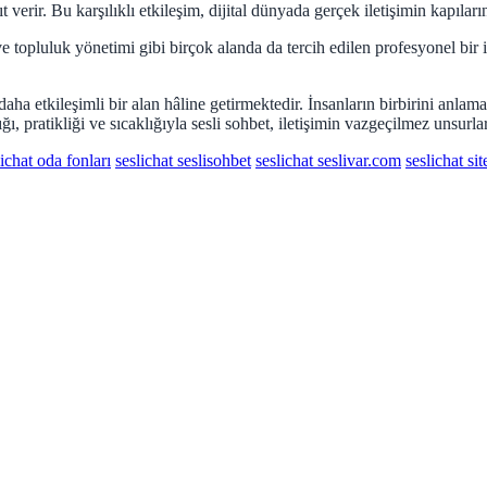
t verir. Bu karşılıklı etkileşim, dijital dünyada gerçek iletişimin kapıların
 ve topluluk yönetimi gibi birçok alanda da tercih edilen profesyonel bir
aha etkileşimli bir alan hâline getirmektedir. İnsanların birbirini anlama
ğı, pratikliği ve sıcaklığıyla sesli sohbet, iletişimin vazgeçilmez unsur
lichat oda fonları
seslichat seslisohbet
seslichat seslivar.com
seslichat sit