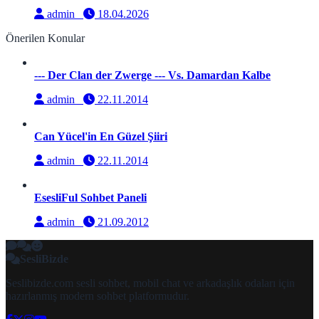
admin
18.04.2026
Önerilen Konular
--- Der Clan der Zwerge --- Vs. Damardan Kalbe
admin
22.11.2014
Can Yücel'in En Güzel Şiiri
admin
22.11.2014
EsesliFul Sohbet Paneli
admin
21.09.2012
SesliBizde
Seslibizde.com sesli sohbet, mobil chat ve arkadaşlık odaları için
hazırlanmış modern sohbet platformudur.