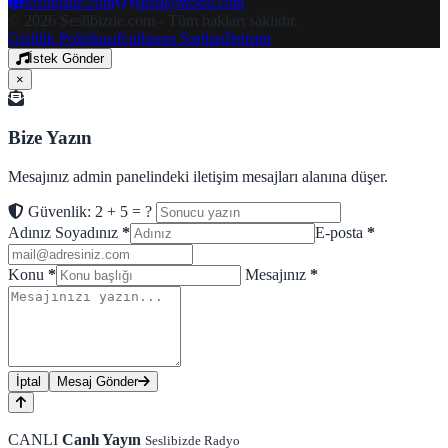
seslibizde.com
speakymobil.com
© 2026 Seslibizde.com - Tüm hakları saklıdır.
Gizlilik Politikası
Kullanım Şartları
İletişim
İstek Gönder
×
Bize Yazın
Mesajınız admin panelindeki iletişim mesajları alanına düşer.
Güvenlik: 2 + 5 = ?
Adınız Soyadınız
*
E-posta
*
Konu
*
Mesajınız
*
İptal
Mesaj Gönder
CANLI
Canlı Yayın
Seslibizde Radyo