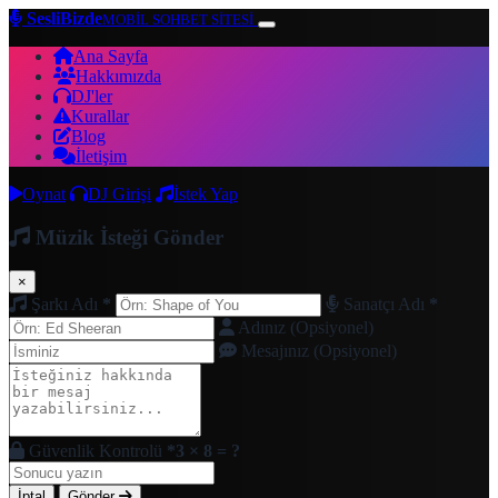
SesliBizde
MOBİL SOHBET SİTESİ
Ana Sayfa
Hakkımızda
DJ'ler
Kurallar
Blog
İletişim
Oynat
DJ Girişi
İstek Yap
Müzik İsteği Gönder
×
Şarkı Adı
*
Sanatçı Adı
*
Adınız (Opsiyonel)
Mesajınız (Opsiyonel)
Güvenlik Kontrolü
*
3 × 8 = ?
İptal
Gönder