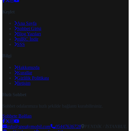
Keşfet
Ana Sayfa
Sohbet Girişi
Blog Yazıları
mIRC İndir
SSS
Bilgi
Hakkımızda
Kurallar
Gizlilik Politikası
İletişim
Hızlı Sohbet
Sohbet odalarımıza hızlı şekilde bağlantı kurabilirsiniz.
Sohbete Bağlan
info@speakymobil.com
05447636728
PENDİK / İSTANBUL