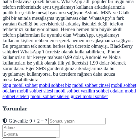
hatta bedavaya çözebilirsiniz. WhatsApp adlı popüler bir uygulama
telefon rehberinizde aynı uygulamayı kullanan arkadaşlarınızla
pratik bir şekilde mesajlaşmanızı sağlıyor. Aslında MSN ve Gtalk
gibi bir anında mesajlaşma uygulaması olan WhatsApp’in fark
yaratan özelliği bu servislerdeki arkadaş listenizi değil, telefon
rehberinizi kullanıyor olması. Hemen hemen tüm büyük akıllı
telefon platformları ile uyumlu olan WhatsApp, uygulamayı
kullanan kişileri rehberden seçerek hemen mesajlaşmanızı sağlıyor.
Bu programın tek sorunu herkes için ücretsiz olmayışı. BlackBerry
sahipleri WhatsApp’i ücretsiz olarak kullanabilirken, iPhone
kullanıcıları bir kereye mahsus 0,99 dolar, Android ve Nokia
kullanıcıları ise yıllık olarak (ilk yıl ücretsiz) 1,99 dolar ödemek
zorundalar. Eğer SMS gönderdiğiniz arkadaşlarınız da bu
uygulamayı kullanıyorsa, bu ücretlere rağmen daha ucuza
mesajlaşabilirsiniz.
king mobil sohbet
mobil sohbet biz
mobil sohbet cinsel
mobil sohbet
odaları
mobil sohbet sitesi
mobil sohbet yazilim
sohbet odaları mobil
sohbet siteleri
mobil sohbet siteleri
güzel mobil sohbet
Yorumlar
Güvenlik: 9 + 2 = ?