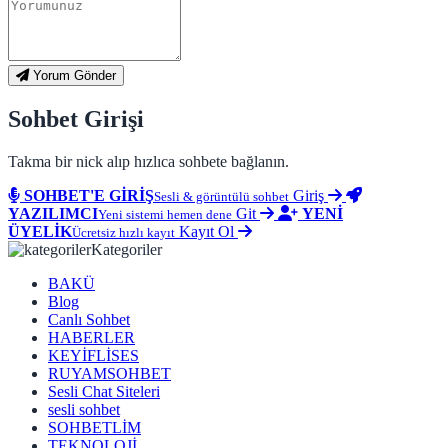
Yorum Gönder
Sohbet Girişi
Takma bir nick alıp hızlıca sohbete bağlanın.
SOHBET'E GİRİŞ
Giriş
Sesli & görüntülü sohbet
YAZILIMCI
Git
YENİ
Yeni sistemi hemen dene
ÜYELİK
Kayıt Ol
Ücretsiz hızlı kayıt
Kategoriler
BAKÜ
Blog
Canlı Sohbet
HABERLER
KEYİFLİSES
RUYAMSOHBET
Sesli Chat Siteleri
sesli sohbet
SOHBETLİM
TEKNOLOJİ