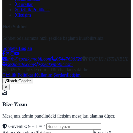
Kurallar
Gizlilik Politikası
İletişim
Hızlı Sohbet
Sohbet odalarımıza hızlı şekilde bağlantı kurabilirsiniz.
Sohbete Bağlan
info@speakymobil.com
05447636728
PENDİK / İSTANBUL
seslibizde.com
speakymobil.com
© 2026 Seslibizde.com - Tüm hakları saklıdır.
Gizlilik Politikası
Kullanım Şartları
İletişim
İstek Gönder
×
Bize Yazın
Mesajınız admin panelindeki iletişim mesajları alanına düşer.
Güvenlik: 9 + 1 = ?
Adınız Soyadınız
*
E-posta
*