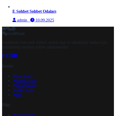
E Sohbet Sohbet Odaları
admin
10.09.2025
SesliBizde
Seslibizde.com sesli sohbet, mobil chat ve arkadaşlık odaları için
hazırlanmış modern sohbet platformudur.
Keşfet
Ana Sayfa
Sohbet Girişi
Blog Yazıları
mIRC İndir
SSS
Bilgi
Hakkımızda