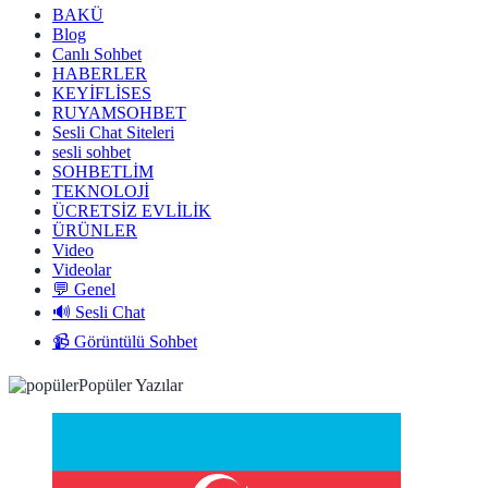
BAKÜ
Blog
Canlı Sohbet
HABERLER
KEYİFLİSES
RUYAMSOHBET
Sesli Chat Siteleri
sesli sohbet
SOHBETLİM
TEKNOLOJİ
ÜCRETSİZ EVLİLİK
ÜRÜNLER
Video
Videolar
💬 Genel
🔊 Sesli Chat
📹 Görüntülü Sohbet
Popüler Yazılar