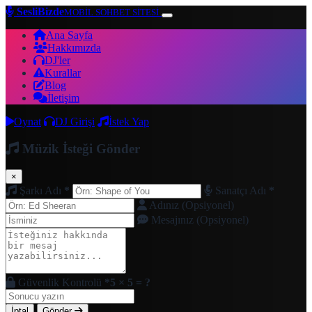
SesliBizde
MOBİL SOHBET SİTESİ
Ana Sayfa
Hakkımızda
DJ'ler
Kurallar
Blog
İletişim
Oynat
DJ Girişi
İstek Yap
Müzik İsteği Gönder
×
Şarkı Adı
*
Sanatçı Adı
*
Adınız (Opsiyonel)
Mesajınız (Opsiyonel)
Güvenlik Kontrolü
*
5 × 5 = ?
İptal
Gönder