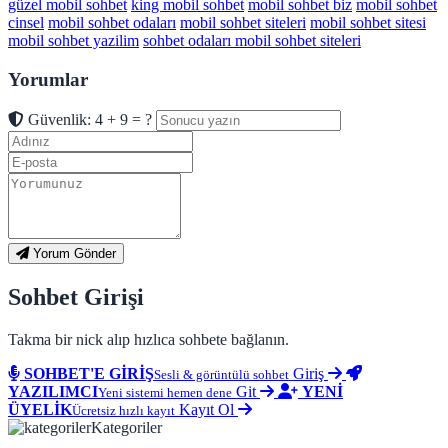
güzel mobil sohbet
king mobil sohbet
mobil sohbet biz
mobil sohbet
cinsel
mobil sohbet odaları
mobil sohbet siteleri
mobil sohbet sitesi
mobil sohbet yazilim
sohbet odaları mobil sohbet siteleri
Yorumlar
Güvenlik: 4 + 9 = ?
Yorum Gönder
Sohbet Girişi
Takma bir nick alıp hızlıca sohbete bağlanın.
SOHBET'E GİRİŞ
Giriş
Sesli & görüntülü sohbet
YAZILIMCI
Git
YENİ
Yeni sistemi hemen dene
ÜYELİK
Kayıt Ol
Ücretsiz hızlı kayıt
Kategoriler