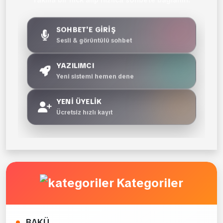
Takma bir nick alıp hızlıca sohbete bağlanın.
SOHBET'E GİRİŞ
Sesli & görüntülü sohbet
YAZILIMCI
Yeni sistemi hemen dene
YENİ ÜYELİK
Ücretsiz hızlı kayıt
Kategoriler
BAKÜ