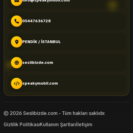
info@speakymobil.com
05447636728
PENDİK / İSTANBUL
seslibizde.com
speakymobil.com
© 2026 Seslibizde.com - Tüm hakları saklıdır.
Gizlilik Politikası
Kullanım Şartları
İletişim