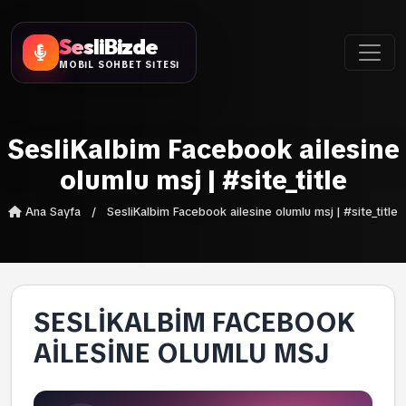
SesliBizde
MOBİL SOHBET SİTESİ
SesliKalbim Facebook ailesine
olumlu msj | #site_title
Ana Sayfa
/
SesliKalbim Facebook ailesine olumlu msj | #site_title
SESLIKALBIM FACEBOOK
AILESINE OLUMLU MSJ