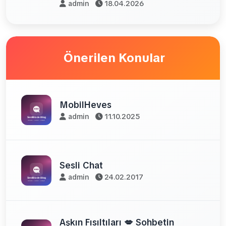
admin
18.04.2026
Önerilen Konular
MobilHeves
admin
11.10.2025
Sesli Chat
admin
24.02.2017
Aşkın Fısıltıları 💋 Sohbetin