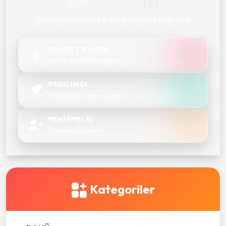
SOHBET GIRIŞI
Takma bir nick alıp hızlıca sohbete bağlanın.
SOHBET'E GİRİŞ
Sesli & görüntülü sohbet
YAZILIMCI
Yeni sistemi hemen dene
YENİ ÜYELİK
Ücretsiz hızlı kayıt
Kategoriler