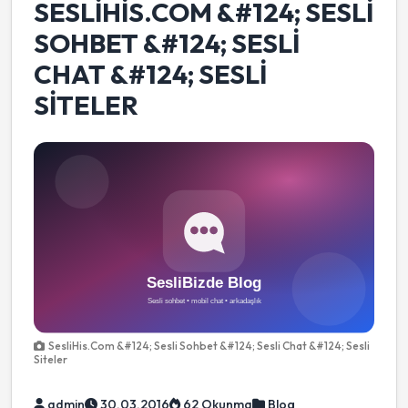
SESLIHIS.COM &#124; SESLI
SOHBET &#124; SESLI
CHAT &#124; SESLI
SITELER
SesliHis.Com &#124; Sesli Sohbet &#124; Sesli Chat &#124; Sesli
Siteler
admin
30.03.2016
62 Okunma
Blog