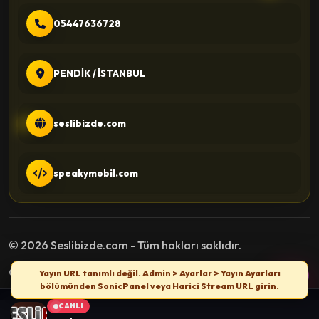
05447636728
PENDİK / İSTANBUL
seslibizde.com
speakymobil.com
© 2026 Seslibizde.com - Tüm hakları saklıdır.
Gizlilik Politikası
Kullanım Şartları
İletişim
Yayın URL tanımlı değil. Admin > Ayarlar > Yayın Ayarları
bölümünden SonicPanel veya Harici Stream URL girin.
CANLI