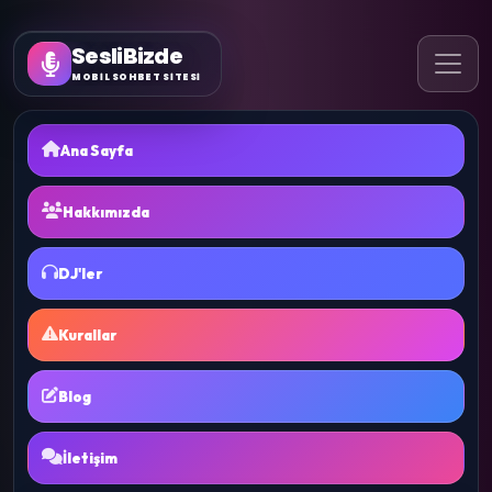
SesliBizde
MOBİL SOHBET SİTESİ
Ana Sayfa
Hakkımızda
DJ'ler
Kurallar
Blog
İletişim