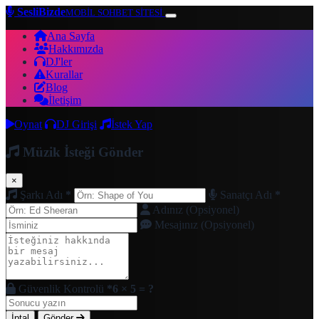
SesliBizde
MOBİL SOHBET SİTESİ
Ana Sayfa
Hakkımızda
DJ'ler
Kurallar
Blog
İletişim
Oynat
DJ Girişi
İstek Yap
Müzik İsteği Gönder
×
Şarkı Adı
*
Sanatçı Adı
*
Adınız (Opsiyonel)
Mesajınız (Opsiyonel)
Güvenlik Kontrolü
*
6 × 5 = ?
İptal
Gönder