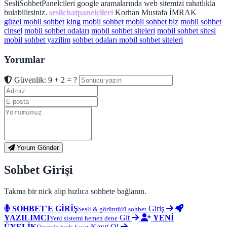
SesliSohbetPanelcileri google aramalarında web sitemizi rahatlıkla
bulabilirsiniz.
seslichatpanelcileri
Korhan Mustafa İMRAK
güzel mobil sohbet
king mobil sohbet
mobil sohbet biz
mobil sohbet
cinsel
mobil sohbet odaları
mobil sohbet siteleri
mobil sohbet sitesi
mobil sohbet yazilim
sohbet odaları mobil sohbet siteleri
Yorumlar
Güvenlik: 9 + 2 = ?
Yorum Gönder
Sohbet Girişi
Takma bir nick alıp hızlıca sohbete bağlanın.
SOHBET'E GİRİŞ
Giriş
Sesli & görüntülü sohbet
YAZILIMCI
Git
YENİ
Yeni sistemi hemen dene
ÜYELİK
Kayıt Ol