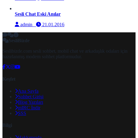
Sesli Chat Eski Anılar
admin
21.01.2016
SesliBizde
Seslibizde.com sesli sohbet, mobil chat ve arkadaşlık odaları için
hazırlanmış modern sohbet platformudur.
Keşfet
Ana Sayfa
Sohbet Girişi
Blog Yazıları
mIRC İndir
SSS
Bilgi
Hakkımızda