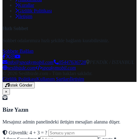
Kurallar
Gizlilik Politikası
İletişim
Hızlı Sohbet
Sohbet odalarımıza hızlı şekilde bağlantı kurabilirsiniz.
Sohbete Bağlan
info@speakymobil.com
05447636728
PENDİK / İSTANBUL
seslibizde.com
speakymobil.com
© 2026 Seslibizde.com - Tüm hakları saklıdır.
Gizlilik Politikası
Kullanım Şartları
İletişim
İstek Gönder
×
Bize Yazın
Mesajınız admin panelindeki iletişim mesajları alanına düşer.
Güvenlik: 4 + 3 = ?