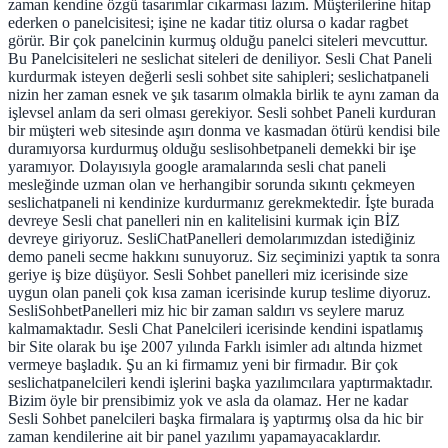
zaman kendine özgü tasarımlar cıkarması lazım. Müşterilerine hitap
ederken o panelcisitesi; işine ne kadar titiz olursa o kadar ragbet
görür. Bir çok panelcinin kurmuş olduğu panelci siteleri mevcuttur.
Bu Panelcisiteleri ne seslichat siteleri de deniliyor. Sesli Chat Paneli
kurdurmak isteyen değerli sesli sohbet site sahipleri; seslichatpaneli
nizin her zaman esnek ve şık tasarım olmakla birlik te aynı zaman da
işlevsel anlam da seri olması gerekiyor. Sesli sohbet Paneli kurduran
bir müşteri web sitesinde aşırı donma ve kasmadan ötürü kendisi bile
duramıyorsa kurdurmuş olduğu seslisohbetpaneli demekki bir işe
yaramıyor. Dolayısıyla google aramalarında sesli chat paneli
mesleğinde uzman olan ve herhangibir sorunda sıkıntı çekmeyen
seslichatpaneli ni kendinize kurdurmanız gerekmektedir. İşte burada
devreye Sesli chat panelleri nin en kalitelisini kurmak için BİZ
devreye giriyoruz. SesliChatPanelleri demolarımızdan istediğiniz
demo paneli secme hakkını sunuyoruz. Siz seçiminizi yaptık ta sonra
geriye iş bize düşüyor. Sesli Sohbet panelleri miz icerisinde size
uygun olan paneli çok kısa zaman icerisinde kurup teslime diyoruz.
SesliSohbetPanelleri miz hic bir zaman saldırı vs seylere maruz
kalmamaktadır. Sesli Chat Panelcileri icerisinde kendini ispatlamış
bir Site olarak bu işe 2007 yılında Farklı isimler adı altında hizmet
vermeye başladık. Şu an ki firmamız yeni bir firmadır. Bir çok
seslichatpanelcileri kendi işlerini başka yazılımcılara yaptırmaktadır.
Bizim öyle bir prensibimiz yok ve asla da olamaz. Her ne kadar
Sesli Sohbet panelcileri başka firmalara iş yaptırmış olsa da hic bir
zaman kendilerine ait bir panel yazılımı yapamayacaklardır.