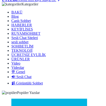
Ücretsiz hızlı kayıt
Kategoriler
BAKÜ
Blog
Canlı Sohbet
HABERLER
KEYİFLİSES
RUYAMSOHBET
Sesli Chat Siteleri
sesli sohbet
SOHBETLİM
TEKNOLOJİ
ÜCRETSİZ EVLİLİK
ÜRÜNLER
Video
Videolar
💬 Genel
🔊 Sesli Chat
📹 Görüntülü Sohbet
Popüler Yazılar