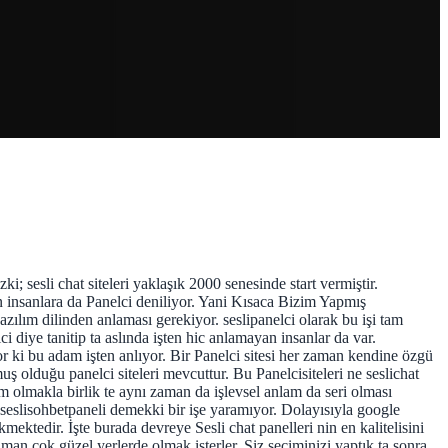
; sesli chat siteleri yaklaşık 2000 senesinde start vermiştir.
n insanlara da Panelci deniliyor. Yani Kısaca Bizim Yapmış
ılım dilinden anlaması gerekiyor. seslipanelci olarak bu işi tam
i diye tanitip ta aslında işten hic anlamayan insanlar da var.
 ki bu adam işten anlıyor. Bir Panelci sitesi her zaman kendine özgü
uş olduğu panelci siteleri mevcuttur. Bu Panelcisiteleri ne seslichat
rım olmakla birlik te aynı zaman da işlevsel anlam da seri olması
seslisohbetpaneli demekki bir işe yaramıyor. Dolayısıyla google
ktedir. İşte burada devreye Sesli chat panelleri nin en kalitelisini
an çok güzel yerlerde olmak isterler. Siz seçiminizi yaptık ta sonra