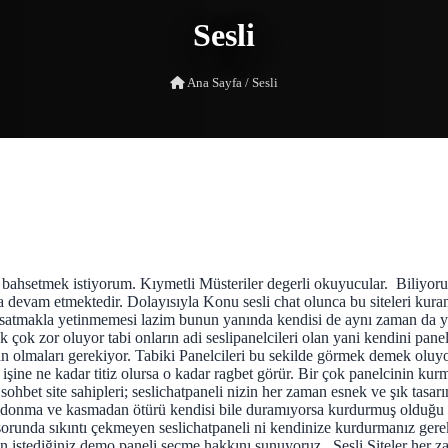
Sesli
Ana Sayfa
/
Sesli
ahsetmek istiyorum. Kıymetli Müsteriler degerli okuyucular. Biliyoruzki
 devam etmektedir. Dolayısıyla Konu sesli chat olunca bu siteleri kura
 satmakla yetinmemesi lazim bunun yanında kendisi de aynı zaman da yaz
çok zor oluyor tabi onların adi seslipanelcileri olan yani kendini panelc
n olmaları gerekiyor. Tabiki Panelcileri bu sekilde görmek demek oluyor
 işine ne kadar titiz olursa o kadar ragbet görür. Bir çok panelcinin kurm
 sohbet site sahipleri; seslichatpaneli nizin her zaman esnek ve şık tasa
ırı donma ve kasmadan ötürü kendisi bile duramıyorsa kurdurmuş olduğu 
runda sıkıntı çekmeyen seslichatpaneli ni kendinize kurdurmanız gerekme
istediğiniz demo paneli secme hakkını sunuyoruz. Sesli Siteler her zam