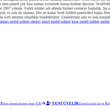
un olan paneli çok kısa zaman icerisinde kurup teslime diyoruz. SesliSo
işe 2007 yılında Farklı isimler adı altında hizmet vermeye başladık. Şu a
 yok ve asla da olamaz. Her ne kadar Sesli Sohbet panelcileri başka firma
 web sitemizi rahatlıkla bulabilirsiniz. Emekleriniz asla ve asla karşıl
daları mobil sohbet siteleri
güzel mobil sohbet
king mobil sohbet
mobil 
I
Git
YENİ ÜYELİK
Ka
Yeni sistemi hemen dene
Ücretsiz hızlı kayıt