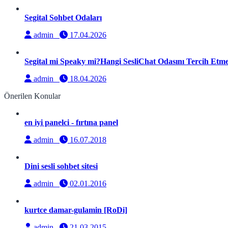
Segital Sohbet Odaları
admin
17.04.2026
Segital mi Speaky mi?Hangi SesliChat Odasını Tercih Etmel
admin
18.04.2026
Önerilen Konular
en iyi panelci - fırtına panel
admin
16.07.2018
Dini sesli sohbet sitesi
admin
02.01.2016
kurtce damar-gulamin [RoDi]
admin
21.03.2015