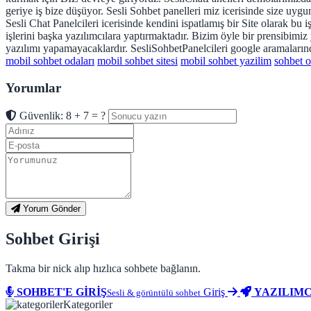
geriye iş bize düşüyor. Sesli Sohbet panelleri miz icerisinde size uyg
Sesli Chat Panelcileri icerisinde kendini ispatlamış bir Site olarak bu 
işlerini başka yazılımcılara yaptırmaktadır. Bizim öyle bir prensibimiz
yazılımı yapamayacaklardır. SesliSohbetPanelcileri google aramalarında
mobil sohbet odaları
mobil sohbet sitesi
mobil sohbet yazilim
sohbet o
Yorumlar
Güvenlik: 8 + 7 = ?
Yorum Gönder
Sohbet Girişi
Takma bir nick alıp hızlıca sohbete bağlanın.
SOHBET'E GİRİŞ
Giriş
YAZILIMC
Sesli & görüntülü sohbet
Kategoriler