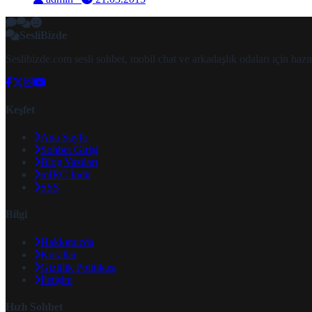
SesliBizde
Seslibizde.com sesli sohbet, mobil chat ve arkadaşlık odaları için ha
Keşfet
Ana Sayfa
Sohbet Girişi
Blog Yazıları
mIRC İndir
SSS
Bilgi
Hakkımızda
Kurallar
Gizlilik Politikası
İletişim
Hızlı Sohbet