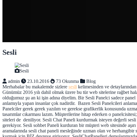
Sesli
Sesli
admin
23.10.2016
73 Okunma
Blog
Merhabalar bu makalemde sizlere
sesli
kelimesinden ve detaylarından b
Günümüz 2016 yılı dahil olmak üzere bu tür web sitelerine rağbet hala
olduğumuz şu an ki işin adına diyelim. Bir Sesli Panelci sadece panel
anlamıyla yapan insanlar çok nadirdir. Bazen Sesli Panelcileri anlamak 
Panelciler gerek gerek yazılım ve gerekse grafikerlik konusunda uzma
tasarımlar cıkarması lazım. Müşterilerine hitap ederken o panelcisitesi;
siteleri de deniliyor. Sesli Chat Paneli kurdurmak isteyen değerli sesli
gerekiyor. Sesli sohbet Paneli kurduran bir müşteri web sitesinde aş
aramalarında sesli chat paneli mesleğinde uzman olan ve herhangibir so
kurmak için BİZ devreye giriyoruz. SesliChatPanelleri demolarımızdan 