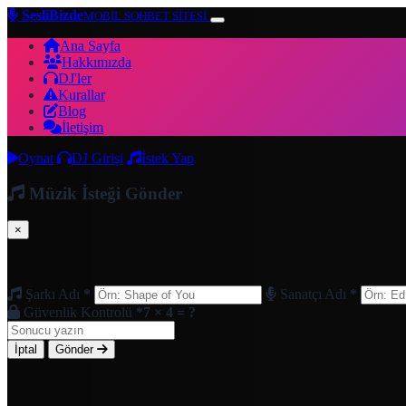
SesliBizde
MOBİL SOHBET SİTESİ
Ana Sayfa
Hakkımızda
DJ'ler
Kurallar
Blog
İletişim
Oynat
DJ Girişi
İstek Yap
Müzik İsteği Gönder
×
Şarkı Adı
*
Sanatçı Adı
*
Güvenlik Kontrolü
*
7 × 4 = ?
İptal
Gönder