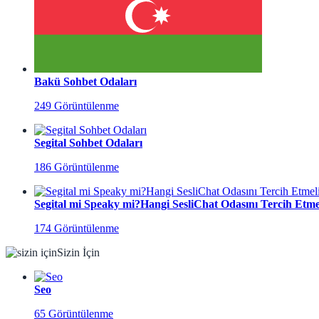
Bakü Sohbet Odaları
249 Görüntülenme
Segital Sohbet Odaları
186 Görüntülenme
Segital mi Speaky mi?Hangi SesliChat Odasını Tercih Etmel
174 Görüntülenme
Sizin İçin
Seo
65 Görüntülenme