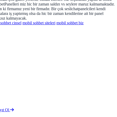
hbetPanelleri miz hic bir zaman saldırı vs seylere maruz kalmamaktadır.
n ki firmamız yeni bir firmadır. Bir çok seslichatpanelcileri kendi
lara iş yaptırmış olsa da hic bir zaman kendilerine ait bir panel
ıksız kalmayacak.
sohbet cinsel
mobil sohbet siteleri
mobil sohbet biz
yıt Ol