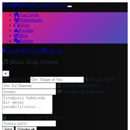
SesliBizde
MOBİL SOHBET SİTESİ
Ana Sayfa
Hakkımızda
DJ'ler
Kurallar
Blog
İletişim
Oynat
DJ Girişi
İstek Yap
Müzik İsteği Gönder
×
Şarkı Adı
*
Sanatçı Adı
*
Adınız (Opsiyonel)
Mesajınız (Opsiyonel)
Güvenlik Kontrolü
*
6 × 3 = ?
İptal
Gönder