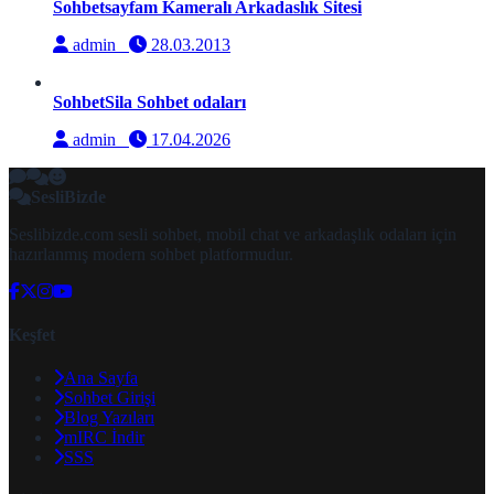
Sohbetsayfam Kameralı Arkadaslık Sitesi
admin
28.03.2013
SohbetSila Sohbet odaları
admin
17.04.2026
SesliBizde
Seslibizde.com sesli sohbet, mobil chat ve arkadaşlık odaları için
hazırlanmış modern sohbet platformudur.
Keşfet
Ana Sayfa
Sohbet Girişi
Blog Yazıları
mIRC İndir
SSS