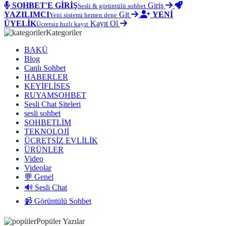
SOHBET'E GİRİŞ
Giriş
Sesli & görüntülü sohbet
YAZILIMCI
Git
YENİ
Yeni sistemi hemen dene
ÜYELİK
Kayıt Ol
Ücretsiz hızlı kayıt
Kategoriler
BAKÜ
Blog
Canlı Sohbet
HABERLER
KEYİFLİSES
RUYAMSOHBET
Sesli Chat Siteleri
sesli sohbet
SOHBETLİM
TEKNOLOJİ
ÜCRETSİZ EVLİLİK
ÜRÜNLER
Video
Videolar
💬 Genel
🔊 Sesli Chat
📹 Görüntülü Sohbet
Popüler Yazılar