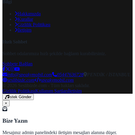
Bilgi
Hakkımızda
Kurallar
Gizlilik Politikası
İletişim
Hızlı Sohbet
Sohbet odalarımıza hızlı şekilde bağlantı kurabilirsiniz.
Sohbete Bağlan
info@speakymobil.com
05447636728
PENDİK / İSTANBUL
seslibizde.com
speakymobil.com
© 2026 Seslibizde.com - Tüm hakları saklıdır.
Gizlilik Politikası
Kullanım Şartları
İletişim
İstek Gönder
×
Bize Yazın
Mesajınız admin panelindeki iletişim mesajları alanına düşer.