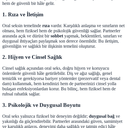
hem de güvenli bir hâle gelir.
1. Rıza ve İletişim
Oral seksin temelinde
rıza
vardır. Karşılıklı anlaşma ve sınırların net
olması, hem fiziksel hem de psikolojik güvenliği sağlar. Partnerler
arasında açık ve dürüst bir
sohbet
yapmak, beklentileri, sınırları ve
duygusal ihtiyaçları paylaşmak son derece önemlidir. Bu iletişim,
güvenliğin ve sağlıklı bir ilişkinin temelini oluşturur.
2. Hijyen ve Cinsel Sağlık
Cinsel sağlık açısından oral seks, doğru hijyen ve koruyucu
önlemlerle güvenli hâle getirilebilir. Diş ve ağız sağlığı, genel
temizlik ve gerekiyorsa bariyer yöntemler (prezervatif veya dental
dam) kullanmak, hem kendinizi hem de partnerinizi cinsel yolla
bulaşan enfeksiyonlardan korur. Bu bilinç, hem fiziksel hem de
ruhsal rahatlık sağlar.
3. Psikolojik ve Duygusal Boyutu
Oral seks yalnızca fiziksel bir deneyim değildir;
duygusal bağ
ve
yakınlığı da güçlendirebilir. Partnerler arasındaki güven, samimiyet
ve karşılıklı anlayış, deneyimi daha sağlıklı ve tatmin edici hâle