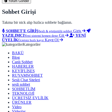
Yorum Gönder
Sohbet Girişi
Takma bir nick alıp hızlıca sohbete bağlanın.
SOHBET'E GİRİŞ
Giriş
Sesli & görüntülü sohbet
YAZILIMCI
Git
YENİ
Yeni sistemi hemen dene
ÜYELİK
Kayıt Ol
Ücretsiz hızlı kayıt
Kategoriler
BAKÜ
Blog
Canlı Sohbet
HABERLER
KEYİFLİSES
RUYAMSOHBET
Sesli Chat Siteleri
sesli sohbet
SOHBETLİM
TEKNOLOJİ
ÜCRETSİZ EVLİLİK
ÜRÜNLER
Video
Videolar