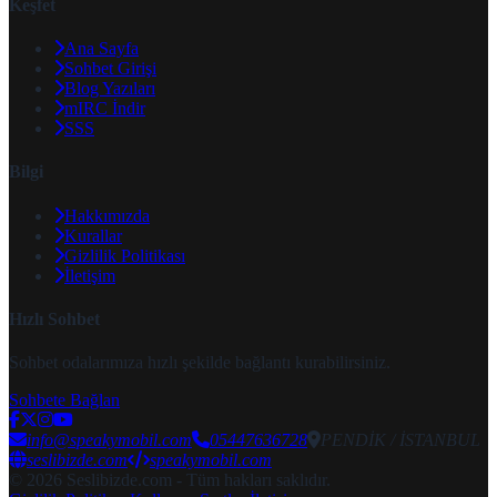
Keşfet
Ana Sayfa
Sohbet Girişi
Blog Yazıları
mIRC İndir
SSS
Bilgi
Hakkımızda
Kurallar
Gizlilik Politikası
İletişim
Hızlı Sohbet
Sohbet odalarımıza hızlı şekilde bağlantı kurabilirsiniz.
Sohbete Bağlan
info@speakymobil.com
05447636728
PENDİK / İSTANBUL
seslibizde.com
speakymobil.com
© 2026 Seslibizde.com - Tüm hakları saklıdır.