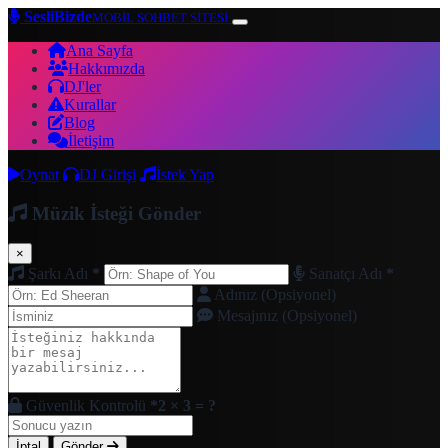
SesliBizde
MOBİL SOHBET SİTESİ
Ana Sayfa
Hakkımızda
DJ'ler
Kurallar
Blog
İletişim
Oynat
DJ Girişi
İstek Yap
Müzik İsteği Gönder
×
Şarkı Adı
*
Sanatçı Adı
*
Adınız (Opsiyonel)
Mesajınız (Opsiyonel)
Güvenlik Kontrolü
*
2 × 3 = ?
İptal
Gönder