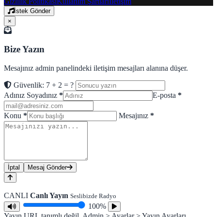
Gizlilik Politikası
Kullanım Şartları
İletişim
İstek Gönder
×
Bize Yazın
Mesajınız admin panelindeki iletişim mesajları alanına düşer.
Güvenlik: 7 + 2 = ?
Adınız Soyadınız
*
E-posta
*
Konu
*
Mesajınız
*
İptal
Mesaj Gönder
CANLI
Canlı Yayın
Seslibizde Radyo
100%
Yayın URL tanımlı değil. Admin > Ayarlar > Yayın Ayarları