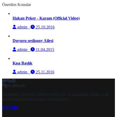
Önerilen Konular
Hakan Peker - Karam (Official Video)
admin
25.10.2016
Duyuru seslisony Ailesi
admin
11.04.2015
Kısa Başlık
admin
25.11.2016
SesliBizde
Seslibizde.com sesli sohbet, mobil chat ve arkadaşlık odaları için
hazırlanmış modern sohbet platformudur.