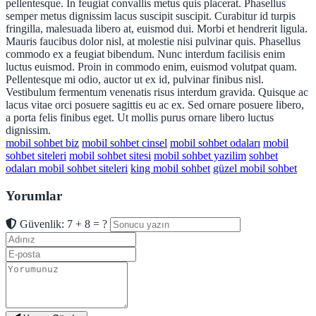
pellentesque. In feugiat convallis metus quis placerat. Phasellus
semper metus dignissim lacus suscipit suscipit. Curabitur id turpis
fringilla, malesuada libero at, euismod dui. Morbi et hendrerit ligula.
Mauris faucibus dolor nisl, at molestie nisi pulvinar quis. Phasellus
commodo ex a feugiat bibendum. Nunc interdum facilisis enim
luctus euismod. Proin in commodo enim, euismod volutpat quam.
Pellentesque mi odio, auctor ut ex id, pulvinar finibus nisl.
Vestibulum fermentum venenatis risus interdum gravida. Quisque ac
lacus vitae orci posuere sagittis eu ac ex. Sed ornare posuere libero,
a porta felis finibus eget. Ut mollis purus ornare libero luctus
dignissim.
mobil sohbet biz
mobil sohbet cinsel
mobil sohbet odaları
mobil
sohbet siteleri
mobil sohbet sitesi
mobil sohbet yazilim
sohbet
odaları mobil sohbet siteleri
king mobil sohbet
güzel mobil sohbet
Yorumlar
Güvenlik: 7 + 8 = ?