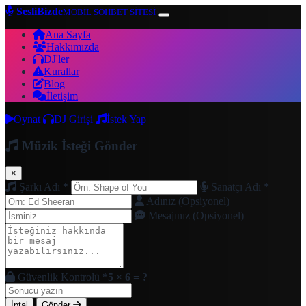
SesliBizde
MOBİL SOHBET SİTESİ
Ana Sayfa
Hakkımızda
DJ'ler
Kurallar
Blog
İletişim
Oynat
DJ Girişi
İstek Yap
Müzik İsteği Gönder
×
Şarkı Adı
*
Sanatçı Adı
*
Adınız (Opsiyonel)
Mesajınız (Opsiyonel)
Güvenlik Kontrolü
*
5 × 6 = ?
İptal
Gönder