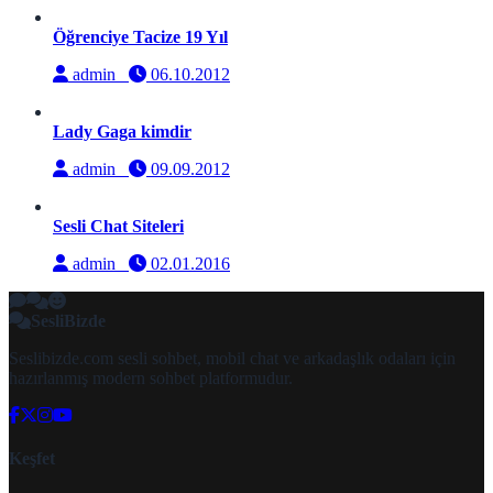
Öğrenciye Tacize 19 Yıl
admin
06.10.2012
Lady Gaga kimdir
admin
09.09.2012
Sesli Chat Siteleri
admin
02.01.2016
SesliBizde
Seslibizde.com sesli sohbet, mobil chat ve arkadaşlık odaları için
hazırlanmış modern sohbet platformudur.
Keşfet