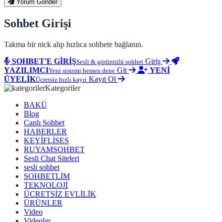
Yorum Gönder
Sohbet Girişi
Takma bir nick alıp hızlıca sohbete bağlanın.
SOHBET'E GİRİŞ
Giriş
Sesli & görüntülü sohbet
YAZILIMCI
Git
YENİ
Yeni sistemi hemen dene
ÜYELİK
Kayıt Ol
Ücretsiz hızlı kayıt
Kategoriler
BAKÜ
Blog
Canlı Sohbet
HABERLER
KEYİFLİSES
RUYAMSOHBET
Sesli Chat Siteleri
sesli sohbet
SOHBETLİM
TEKNOLOJİ
ÜCRETSİZ EVLİLİK
ÜRÜNLER
Video
Videolar