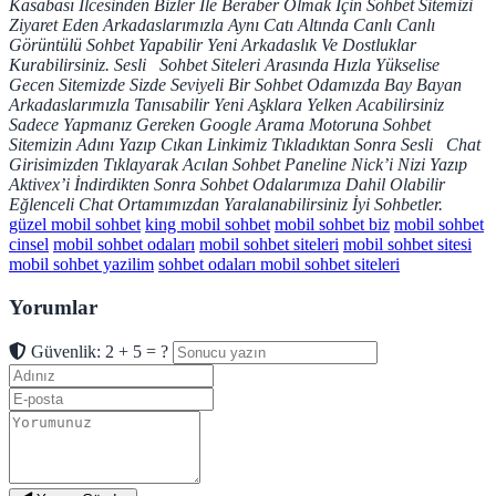
Kasabası İlcesinden Bizler İle Beraber Olmak İçin Sohbet Sitemizi
Ziyaret Eden Arkadaslarımızla Aynı Catı Altında Canlı Canlı
Görüntülü Sohbet Yapabilir Yeni Arkadaslık Ve Dostluklar
Kurabilirsiniz. Sesli Sohbet Siteleri Arasında Hızla Yükselise
Gecen Sitemizde Sizde Seviyeli Bir Sohbet Odamızda Bay Bayan
Arkadaslarımızla Tanısabilir Yeni Aşklara Yelken Acabilirsiniz
Sadece Yapmanız Gereken Google Arama Motoruna Sohbet
Sitemizin Adını Yazıp Cıkan Linkimiz Tıkladıktan Sonra Sesli Chat
Girisimizden Tıklayarak Acılan Sohbet Paneline Nick’i Nizi Yazıp
Aktivex’i İndirdikten Sonra Sohbet Odalarımıza Dahil Olabilir
Eğlenceli Chat Ortamımızdan Yaralanabilirsiniz İyi Sohbetler.
güzel mobil sohbet
king mobil sohbet
mobil sohbet biz
mobil sohbet
cinsel
mobil sohbet odaları
mobil sohbet siteleri
mobil sohbet sitesi
mobil sohbet yazilim
sohbet odaları mobil sohbet siteleri
Yorumlar
Güvenlik: 2 + 5 = ?