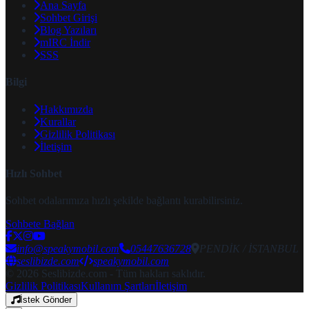
Ana Sayfa
Sohbet Girişi
Blog Yazıları
mIRC İndir
SSS
Bilgi
Hakkımızda
Kurallar
Gizlilik Politikası
İletişim
Hızlı Sohbet
Sohbet odalarımıza hızlı şekilde bağlantı kurabilirsiniz.
Sohbete Bağlan
info@speakymobil.com
05447636728
PENDİK / İSTANBUL
seslibizde.com
speakymobil.com
© 2026 Seslibizde.com - Tüm hakları saklıdır.
Gizlilik Politikası
Kullanım Şartları
İletişim
İstek Gönder