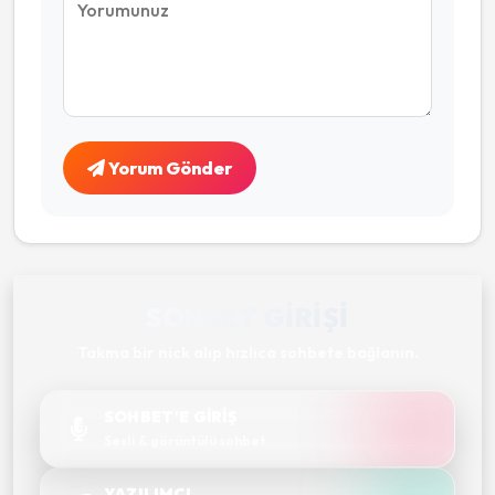
Yorum Gönder
SOHBET GIRIŞI
Takma bir nick alıp hızlıca sohbete bağlanın.
SOHBET'E GİRİŞ
Sesli & görüntülü sohbet
YAZILIMCI