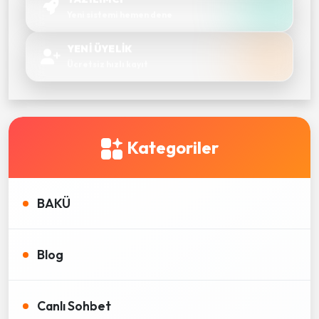
Yeni sistemi hemen dene
YENİ ÜYELİK
Ücretsiz hızlı kayıt
Kategoriler
BAKÜ
Blog
Canlı Sohbet