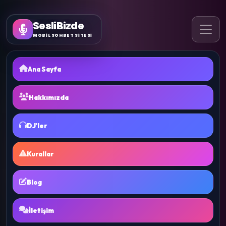
SesliBizde
MOBİL SOHBET SİTESİ
Ana Sayfa
Hakkımızda
DJ'ler
Kurallar
Blog
İletişim