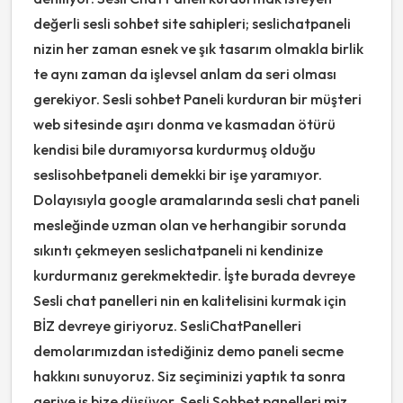
değerli sesli sohbet site sahipleri; seslichatpaneli
nizin her zaman esnek ve şık tasarım olmakla birlik
te aynı zaman da işlevsel anlam da seri olması
gerekiyor. Sesli sohbet Paneli kurduran bir müşteri
web sitesinde aşırı donma ve kasmadan ötürü
kendisi bile duramıyorsa kurdurmuş olduğu
seslisohbetpaneli demekki bir işe yaramıyor.
Dolayısıyla google aramalarında sesli chat paneli
mesleğinde uzman olan ve herhangibir sorunda
sıkıntı çekmeyen seslichatpaneli ni kendinize
kurdurmanız gerekmektedir. İşte burada devreye
Sesli chat panelleri nin en kalitelisini kurmak için
BİZ devreye giriyoruz. SesliChatPanelleri
demolarımızdan istediğiniz demo paneli secme
hakkını sunuyoruz. Siz seçiminizi yaptık ta sonra
geriye iş bize düşüyor. Sesli Sohbet panelleri miz