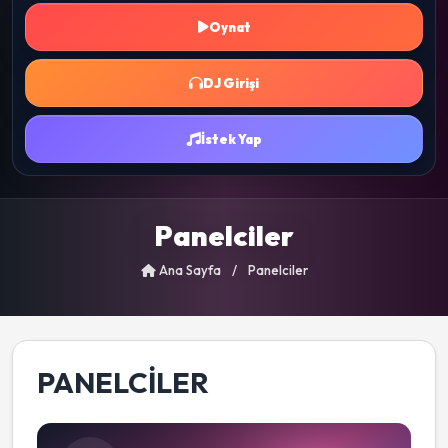
Oynat
DJ Girişi
İstek Yap
Panelciler
Ana Sayfa
/
Panelciler
PANELCILER