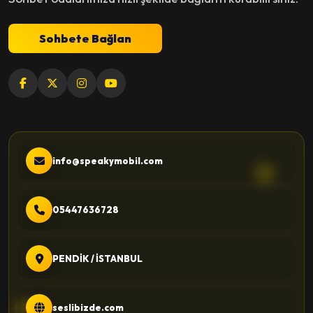
Sohbete Bağlan
info@speakymobil.com
05447636728
PENDİK / İSTANBUL
seslibizde.com