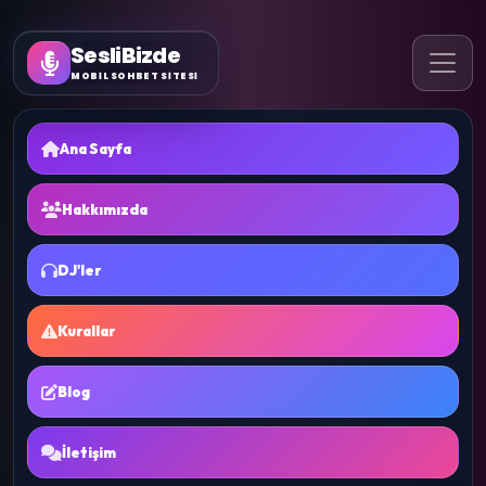
SesliBizde
MOBİL SOHBET SİTESİ
Ana Sayfa
Hakkımızda
DJ'ler
Kurallar
Blog
İletişim