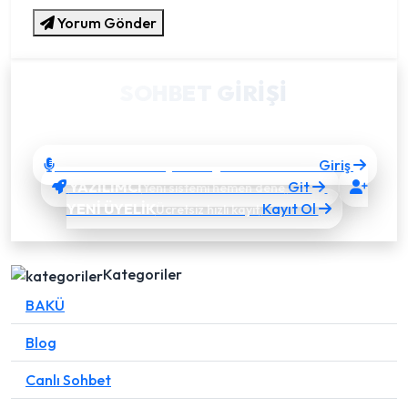
Yorum Gönder
SOHBET GIRIŞI
Takma bir nick alıp hızlıca sohbete bağlanın.
SOHBET'E GİRİŞ
Giriş
Sesli & görüntülü sohbet
YAZILIMCI
Git
Yeni sistemi hemen dene
YENİ ÜYELİK
Kayıt Ol
Ücretsiz hızlı kayıt
Kategoriler
BAKÜ
Blog
Canlı Sohbet