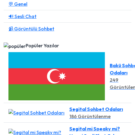
💬 Genel
🔊 Sesli Chat
📹 Görüntülü Sohbet
Popüler Yazılar
Bakü Sohb
Odaları
249
Görüntüle
Segital Sohbet Odaları
186 Görüntülenme
Segital mi Speaky mi?