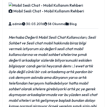
Mobil Sesli Chat - Mobil Kullanım Rehberi
admin
30.03.2016
58 Okunma
Blog
Merhaba Değerli Mobil Sesli Chat Kullanıcıları; Sesli
Sohbet ve Sesli chat mobil hakkında biraz bilgi
vermek istiyorum siz değerli sesli chat mobil
kullanıcılarına ve mobil sohbet sitelerine şımdı
değerli arkadaşlar sizlerde biliyorsunuzki eskiden
bilgisayar candı gerisi heycandı demı : ) ewet artık
öyle değil cünki bir cok arkadamış artık pardon bir
cok demıyım aslında ama dünyanın yarısı artık
telefondan herşeyını halledebılıyor hatta mobil
sohbet olarak sitelere girebılıyorki artık pc ye gerek
duymayan arkadaşlarımızda var bu yüzden sesli chat
mobil siteleri artık gelişmeye başladı bundan dolayı
kımse normal girmıyor örnek verelım şımdı sizin gibi