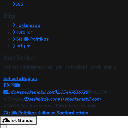
SSS
Bilgi
Hakkımızda
Kurallar
Gizlilik Politikası
İletişim
Hızlı Sohbet
Sohbet odalarımıza hızlı şekilde bağlantı kurabilirsiniz.
Sohbete Bağlan
info@speakymobil.com
05447636728
PENDİK /
İSTANBUL
seslibizde.com
speakymobil.com
© 2026 Seslibizde.com - Tüm hakları saklıdır.
Gizlilik Politikası
Kullanım Şartları
İletişim
İstek Gönder