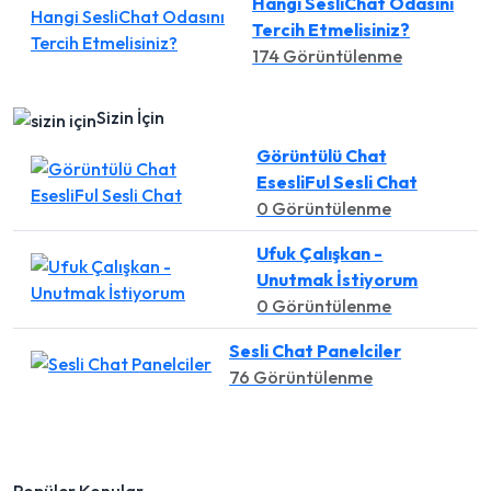
Hangi SesliChat Odasını
Tercih Etmelisiniz?
174 Görüntülenme
Sizin İçin
Görüntülü Chat
EsesliFul Sesli Chat
0 Görüntülenme
Ufuk Çalışkan -
Unutmak İstiyorum
0 Görüntülenme
Sesli Chat Panelciler
76 Görüntülenme
Popüler Konular