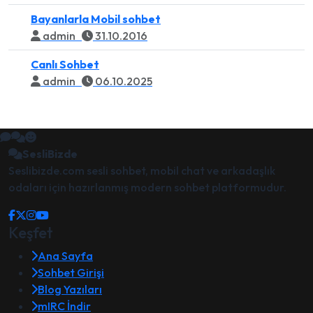
Bayanlarla Mobil sohbet
admin
31.10.2016
Canlı Sohbet
admin
06.10.2025
SesliBizde
Seslibizde.com sesli sohbet, mobil chat ve arkadaşlık
odaları için hazırlanmış modern sohbet platformudur.
Keşfet
Ana Sayfa
Sohbet Girişi
Blog Yazıları
mIRC İndir