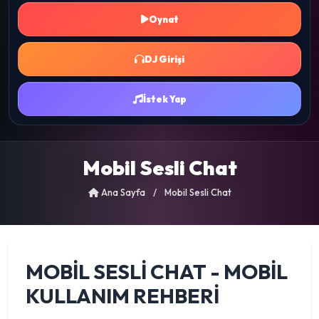
Oynat
DJ Girişi
İstek Yap
Mobil Sesli Chat
Ana Sayfa
/
Mobil Sesli Chat
MOBIL SESLI CHAT - MOBIL
KULLANIM REHBERI