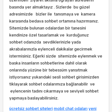
üzerinden ziyaret akısına ugrayan adreslerin
basında yer almaktayız . Sizlerde bu güzel
adresimizde bizler ile tanısmaya ve kamera
karsısında bedava sohbet ortamına hazırmsınız.
Sitemizde bulunan odalardan bir tanesini
kendinize özel tasarlamak ve kurduğunuz
sohbet odanızda sevdiklerinizle yada
akrabalarınızla eylenceli dakikalar gecirmek
istermisiniz. Eğerki sizde sitemizde eylenmek ve
baska insanların sohbetlerine dahil olarak
onlarında yüzüne bir tebessüm yansıtmak
istiyorsanız yukarıdaki sesli sohbet girisimizden
tiklayarak sohbet odalarımıza bağlanabilir ve
eylencenin tadını cıkarmaya ve seviyeli sohbet
yapmaya baslayabilirsiniz.
ücretsiz sohbet siteleri
mobil chat odaları
yeni