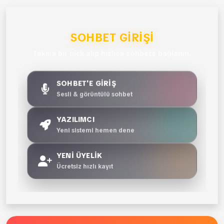
SOHBET GIRIŞI
Takma bir nick alıp hızlıca sohbete bağlanın.
SOHBET'E GİRİŞ
Sesli & görüntülü sohbet
YAZILIMCI
Yeni sistemi hemen dene
YENİ ÜYELİK
Ücretsiz hızlı kayıt