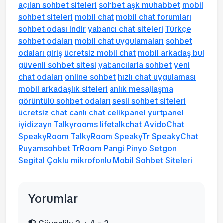
açılan sohbet siteleri
sohbet aşk muhabbet
mobil
sohbet siteleri
mobil chat
mobil chat forumları
sohbet odası indir
yabancı chat siteleri
Türkçe
sohbet odaları
mobil chat uygulamaları
sohbet
odaları giriş
ücretsiz mobil chat
mobil arkadaş bul
güvenli sohbet sitesi
yabancılarla sohbet
yeni
chat odaları
online sohbet
hızlı chat uygulaması
mobil arkadaşlık siteleri
anlık mesajlaşma
görüntülü sohbet odaları
sesli sohbet siteleri
ücretsiz chat
canlı chat
celikpanel
yurtpanel
iyidizayn
Talkyrooms
lifetalkchat
AvidoChat
SpeakyRoom
TalkyRoom
SpeakyTr
SpeakyChat
Ruyamsohbet
TrRoom
Pangi
Pinyo
Setgon
Segital
Çoklu mikrofonlu Mobil Sohbet Siteleri
Yorumlar