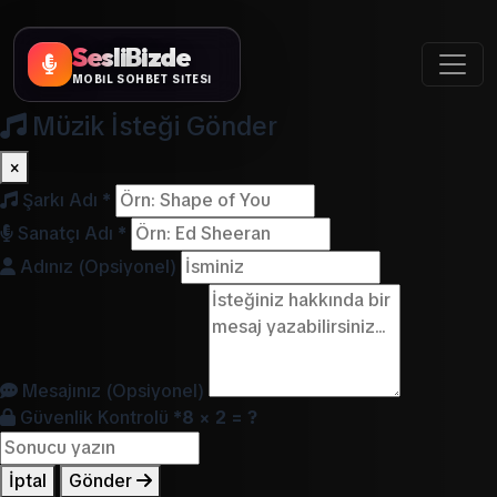
SesliBizde
MOBİL SOHBET SİTESİ
Müzik İsteği Gönder
×
Şarkı Adı
*
Sanatçı Adı
*
Adınız (Opsiyonel)
Mesajınız (Opsiyonel)
Güvenlik Kontrolü
*
8 × 2 = ?
İptal
Gönder