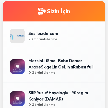
Sizin İçin
Seslibizde.com
98 Görüntülenme
MersinLi iSmail Baba Damar
ArabeSk geLin GeLin aRabası full
0 Görüntülenme
SIIR Yusuf Hayaloglu - Yüregim
Kaniyor (DAMAR)
0 Görüntülenme