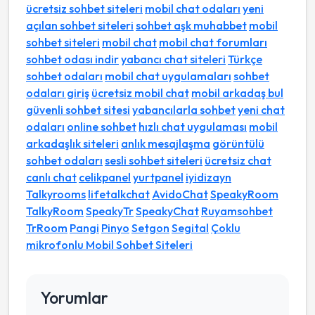
ücretsiz sohbet siteleri
mobil chat odaları
yeni
açılan sohbet siteleri
sohbet aşk muhabbet
mobil
sohbet siteleri
mobil chat
mobil chat forumları
sohbet odası indir
yabancı chat siteleri
Türkçe
sohbet odaları
mobil chat uygulamaları
sohbet
odaları giriş
ücretsiz mobil chat
mobil arkadaş bul
güvenli sohbet sitesi
yabancılarla sohbet
yeni chat
odaları
online sohbet
hızlı chat uygulaması
mobil
arkadaşlık siteleri
anlık mesajlaşma
görüntülü
sohbet odaları
sesli sohbet siteleri
ücretsiz chat
canlı chat
celikpanel
yurtpanel
iyidizayn
Talkyrooms
lifetalkchat
AvidoChat
SpeakyRoom
TalkyRoom
SpeakyTr
SpeakyChat
Ruyamsohbet
TrRoom
Pangi
Pinyo
Setgon
Segital
Çoklu
mikrofonlu Mobil Sohbet Siteleri
Yorumlar