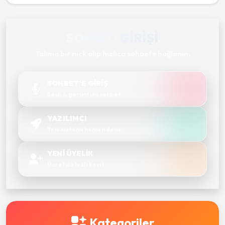
SOHBET GIRIŞI
Takma bir nick alıp hızlıca sohbete bağlanın.
SOHBET'E GİRİŞ
Sesli & görüntülü sohbet
YAZILIMCI
Yeni sistemi hemen dene
YENİ ÜYELİK
Ücretsiz hızlı kayıt
Kategoriler