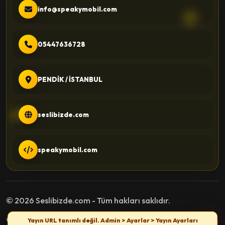
info@speakymobil.com
05447636728
PENDİK / İSTANBUL
seslibizde.com
speakymobil.com
© 2026 Seslibizde.com - Tüm hakları saklıdır.
Gizlilik Politikası
Kullanım Şartları
İletişim
Yayın URL tanımlı değil. Admin > Ayarlar > Yayın Ayarları