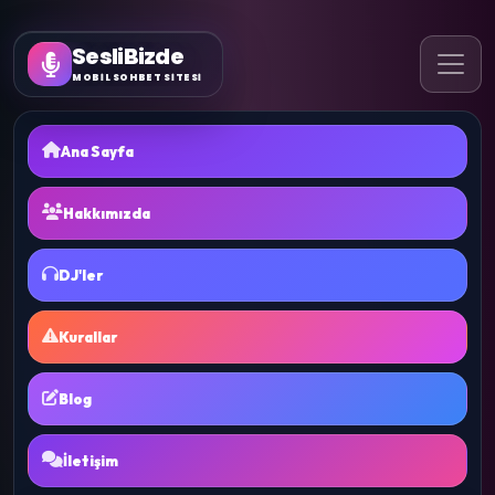
SesliBizde
MOBİL SOHBET SİTESİ
Ana Sayfa
Hakkımızda
DJ'ler
Kurallar
Blog
İletişim